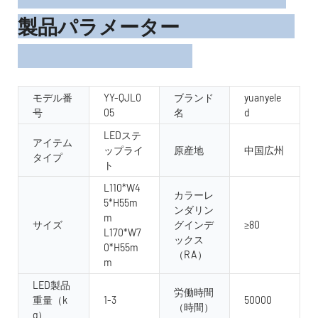
製品パラメーター
モデル番
YY-QJL0
ブランド
yuanyele
号
05
名
d
LEDステ
アイテム
ップライ
原産地
中国広州
タイプ
ト
L110*W4
カラーレ
5*H55m
ンダリン
m
サイズ
グインデ
≥80
L170*W7
ックス
0*H55m
（RA）
m
LED製品
労働時間
重量（k
1-3
50000
（時間）
g）