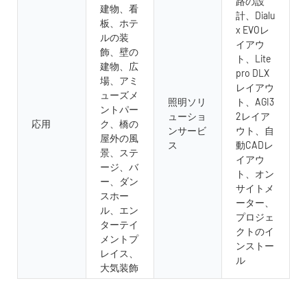
路の設
建物、看
計、Dialu
板、ホテ
x EVOレ
ルの装
イアウ
飾、壁の
ト、Lite
建物、広
pro DLX
場、アミ
レイアウ
ューズメ
照明ソリ
ト、AGI3
ントパー
ューショ
2レイア
応用
ク、橋の
ンサービ
ウト、自
屋外の風
ス
動CADレ
景、ステ
イアウ
ージ、バ
ト、オン
ー、ダン
サイトメ
スホー
ーター、
ル、エン
プロジェ
ターテイ
クトのイ
メントプ
ンストー
レイス、
ル
大気装飾