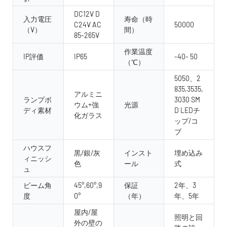
DC12V D
入力電圧
寿命（時
C24V AC
50000
（V）
間）
85-265V
作業温度
IP評価
IP65
-40- 50
（℃）
5050、2
835,3535,
アルミニ
ランプボ
3030 SM
ウム+強
光源
ディ素材
D LEDチ
化ガラス
ップ/コ
ブ
ハウスフ
黒/銀/灰
インスト
埋め込み
ィニッシ
色
ール
式
ュ
ビーム角
45°,60°,9
保証
2年、3
度
0°
（年）
年、5年
屋内/屋
照明と回
外の壁の