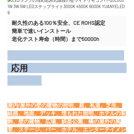
耐久性のある100％安全、CE ROHS認定
簡単で速いインストール
老化テスト寿命（時間）まで50000h
応用
屋内/屋外の壁の建物の照明、庭、私道、芝生、
経路、地面、デッキ、埋もれた照明、ホテルの装
飾、壁の建物、広場、娯楽公園、橋の屋外の風
景、ステージ、バー、ホテル、エンターテイメン