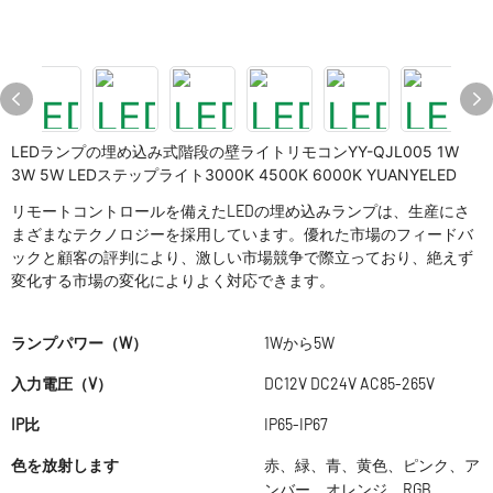
LEDランプの埋め込み式階段の壁ライトリモコンYY-QJL005 1W
3W 5W LEDステップライト3000K 4500K 6000K YUANYELED
リモートコントロールを備えたLEDの埋め込みランプは、生産にさ
まざまなテクノロジーを採用しています。優れた市場のフィードバ
ックと顧客の評判により、激しい市場競争で際立っており、絶えず
変化する市場の変化によりよく対応できます。
ランプパワー（W）
1Wから5W
入力電圧（V）
DC12V DC24V AC85-265V
IP比
IP65-IP67
色を放射します
赤、緑、青、黄色、ピンク、ア
ンバー、オレンジ、RGB、