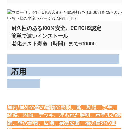
耐久性のある100％安全、CE ROHS認定
簡単で速いインストール
老化テスト寿命（時間）まで50000h
応用
屋内/屋外の壁の建物の照明、庭、私道、芝生、
経路、地面、デッキ、埋もれた照明、ホテルの装
飾、壁の建物、広場、娯楽公園、橋の屋外の風