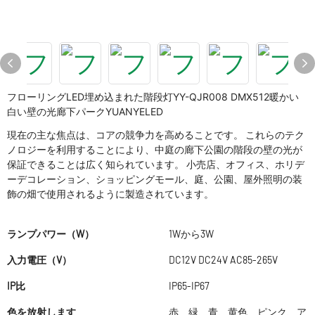
フローリングLED埋め込まれた階段灯YY-QJR008 DMX512暖かい
白い壁の光廊下パークYUANYELED
現在の主な焦点は、コアの競争力を高めることです。 これらのテク
ノロジーを利用することにより、中庭の廊下公園の階段の壁の光が
保証できることは広く知られています。 小売店、オフィス、ホリデ
ーデコレーション、ショッピングモール、庭、公園、屋外照明の装
飾の畑で使用されるように製造されています。
ランプパワー（W）
1Wから3W
入力電圧（V）
DC12V DC24V AC85-265V
IP比
IP65-IP67
色を放射します
赤、緑、青、黄色、ピンク、ア