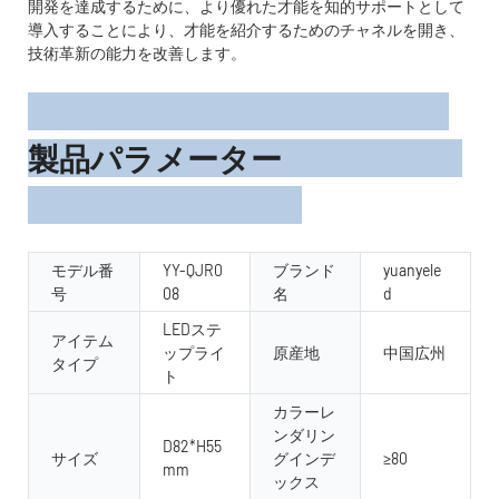
開発を達成するために、より優れた才能を知的サポートとして
導入することにより、才能を紹介するためのチャネルを開き、
技術革新の能力を改善します。
製品パラメーター
モデル番
YY-QJR0
ブランド
yuanyele
号
08
名
d
LEDステ
アイテム
ップライ
原産地
中国広州
タイプ
ト
カラーレ
ンダリン
D82*H55
サイズ
グインデ
≥80
mm
ックス