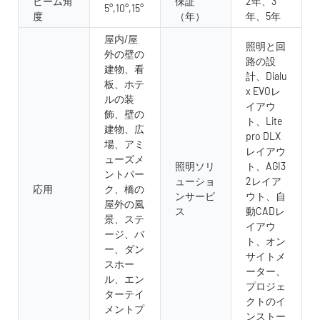
ビーム角
保証
2年、3
5°,10°,15°
度
（年）
年、5年
屋内/屋
照明と回
外の壁の
路の設
建物、看
計、Dialu
板、ホテ
x EVOレ
ルの装
イアウ
飾、壁の
ト、Lite
建物、広
pro DLX
場、アミ
レイアウ
ューズメ
照明ソリ
ト、AGI3
ントパー
ューショ
2レイア
応用
ク、橋の
ンサービ
ウト、自
屋外の風
ス
動CADレ
景、ステ
イアウ
ージ、バ
ト、オン
ー、ダン
サイトメ
スホー
ーター、
ル、エン
プロジェ
ターテイ
クトのイ
メントプ
ンストー