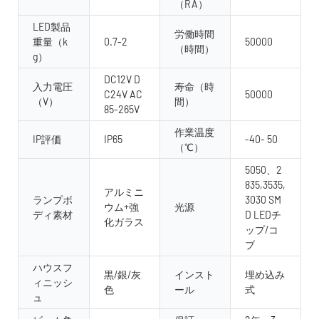
（RA）
LED製品
労働時間
重量（k
0.7-2
50000
（時間）
g）
DC12V D
入力電圧
寿命（時
C24V AC
50000
（V）
間）
85-265V
作業温度
IP評価
IP65
-40- 50
（℃）
5050、2
835,3535,
アルミニ
ランプボ
3030 SM
ウム+強
光源
ディ素材
D LEDチ
化ガラス
ップ/コ
ブ
ハウスフ
黒/銀/灰
インスト
埋め込み
ィニッシ
色
ール
式
ュ