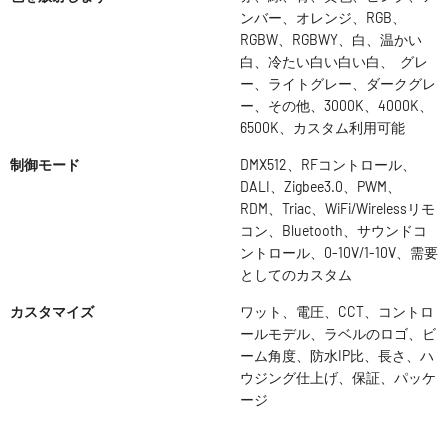
ンバー、オレンジ、RGB、
RGBW、RGBWY、白、温かい
白、冷たい白い白い白、 グレ
ー、ライトグレー、ダークグレ
ー、その他、3000K、4000K、
6500K、カスタム利用可能
制御モード
DMX512、RFコントロール、
DALI、Zigbee3.0、PWM、
RDM、Triac、WiFi/Wirelessリモ
コン、Bluetooth、サウンドコ
ントロール、0-10V/1-10V、需要
としてのカスタム
カスタマイズ
ワット、電圧、CCT、コントロ
ールモデル、ラベルのロゴ、ビ
ーム角度、防水IP比、長さ、ハ
ウジング仕上げ、保証、パッケ
ージ