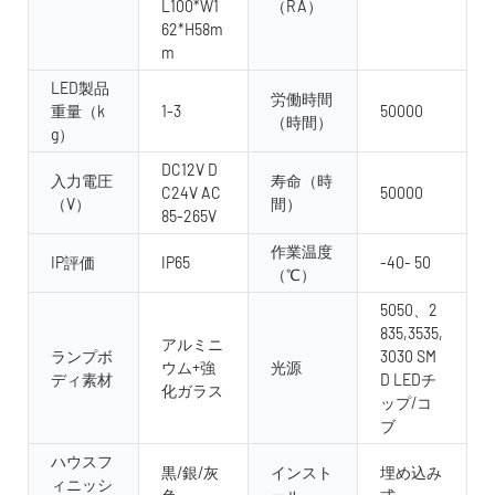
L100*W1
（RA）
62*H58m
m
LED製品
労働時間
重量（k
1-3
50000
（時間）
g）
DC12V D
入力電圧
寿命（時
C24V AC
50000
（V）
間）
85-265V
作業温度
IP評価
IP65
-40- 50
（℃）
5050、2
835,3535,
アルミニ
ランプボ
3030 SM
ウム+強
光源
ディ素材
D LEDチ
化ガラス
ップ/コ
ブ
ハウスフ
黒/銀/灰
インスト
埋め込み
ィニッシ