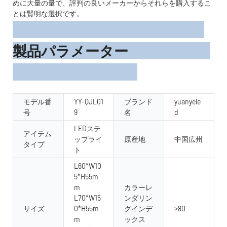
めに大量の量で、評判の良いメーカーからそれらを購入するこ
とは賢明な選択です。
製品パラメーター
モデル番
YY-QJL01
ブランド
yuanyele
号
9
名
d
LEDステ
アイテム
ップライ
原産地
中国広州
タイプ
ト
L60*W10
5*H55m
m
カラーレ
L70*W15
ンダリン
サイズ
0*H55m
グインデ
≥80
m
ックス