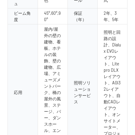
色
ール
式
ュ
ビーム角
45°,60°,9
保証
2年、3
度
0°
（年）
年、5年
屋内/屋
照明と回
外の壁の
路の設
建物、看
計、Dialu
板、ホテ
x EVOレ
ルの装
イアウ
飾、壁の
ト、Lite
建物、広
pro DLX
場、アミ
レイアウ
ューズメ
照明ソリ
ト、AGI3
ントパー
ューショ
2レイア
応用
ク、橋の
ンサービ
ウト、自
屋外の風
ス
動CADレ
景、ステ
イアウ
ージ、バ
ト、オン
ー、ダン
サイトメ
スホー
ーター、
ル、エン
プロジェ