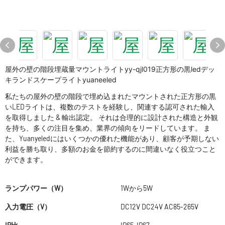
屋外の壁の階段埋蔵量マウントライトyy-qjl019正方形の黒ledデッ
キランドスケープライトyuaneeled
私たちの屋外の壁の階段で埋め込まれたマウントされた正方形の黒
いLEDライトは、複数のテストを経験し、関連する認可された輸入
を取得しました & 輸出認定。 それは合理的に設計された構造と外観
を持ち、多くの注目を集め、業界の傾向をリードしています。 ま
た、Yuanyeledにはいくつかの優れた機能があり、顧客が予期しない
利益を勝ち取り、多額のお金を節約するのに間違いなく役立つこと
ができます。
ランプパワー（W）
1Wから5W
入力電圧（V）
DC12V DC24V AC85-265V