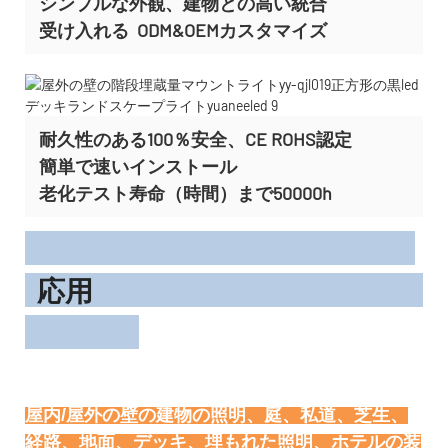
シンプルな外観、建物との高い統合
受け入れる
ODM&OEMカスタマイズ
耐久性のある100％安全、CE ROHS認定
簡単で速いインストール
老化テスト寿命（時間）まで50000h
応用
屋内/屋外の壁の建物の照明、庭、私道、芝生、
経路、地面、デッキ、埋もれた照明、ホテルの装