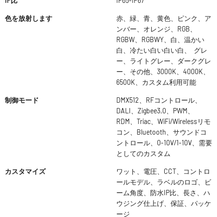
IP比
IP65-IP67
色を放射します
赤、緑、青、黄色、ピンク、ア
ンバー、オレンジ、RGB、
RGBW、RGBWY、白、温かい
白、冷たい白い白い白、 グレ
ー、ライトグレー、ダークグレ
ー、その他、3000K、4000K、
6500K、カスタム利用可能
制御モード
DMX512、RFコントロール、
DALI、Zigbee3.0、PWM、
RDM、Triac、WiFi/Wirelessリモ
コン、Bluetooth、サウンドコ
ントロール、0-10V/1-10V、需要
としてのカスタム
カスタマイズ
ワット、電圧、CCT、コントロ
ールモデル、ラベルのロゴ、ビ
ーム角度、防水IP比、長さ、ハ
ウジング仕上げ、保証、パッケ
ージ