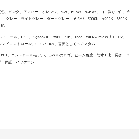
色、ピンク、アンバー、オレンジ、RGB、RGBW、RGBWY、白、温かい白、冷
、 グレー、ライトグレー、ダークグレー、その他、3000K、4000K、6500K、
可能
ントロール、DALI、Zigbee3.0、PWM、RDM、Triac、WiFi/Wirelessリモコン、
h、サウンドコントロール、0-10V/1-10V、需要としてのカスタム
CCT、コントロールモデル、ラベルのロゴ、ビーム角度、防水IP比、長さ、ハ
げ、保証、パッケージ