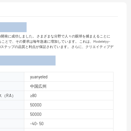
介
LED階段照明の開発に成功しました。 さまざまな分野で人々の眼球を捕まえることに
で、その要求は毎年急速に増加しています。 これは、Modelelyy-
は、LEDステップの品質と利点が保証されています。 さらに、クリエイティブデ
yuanyeled
中国広州
（RA）
≥80
50000
50000
-40- 50