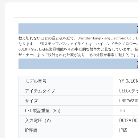
製品
数え切れないほどの昼と夜を経て、Shenzhen Dinglixiang Ele
なります。 LEDステップパスウェイライトは、ハイエンドテクノロジーの
QJL014 Step Lights製品機能をその中心的な競争力と見なして
ザイナーによって設計された外観があり、その外観が非常に魅力的です
製品パラ
モデル番号
YY-QJL01
アイテムタイプ
LEDス
サイズ
L60*W21
LED製品重量（kg）
1-3
入力電圧（V）
DC12V DC
IP評価
IP65