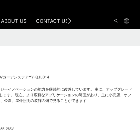
ABOUT US
CONTACT US
ガーデンステアYY-QJL014
ジーイノベーションの能力を継続的に改善しています。 主に、アップグレード
適用します。 現在、より広範なアプリケーションの範囲があり、主に小売店、オフ
庭、公園、屋外照明の装飾の畑で見ることができます
C85-265V