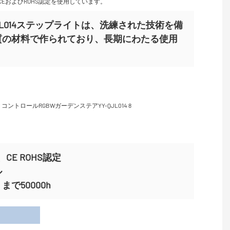
EおよびROHS認定を使用しています。
Y-QJL014ステップライトは、洗練された技術を備
質の材料で作られており、長期にわたる使用
CE ROHS認定
ル
で50000h
用