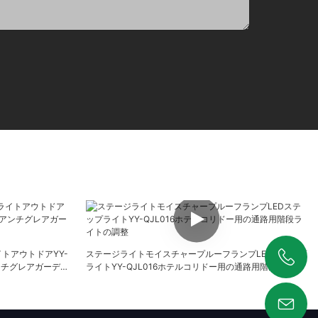
トアウトドアYY-
ステージライトモイスチャープルーフランプLEDステップ
アンチグレアガーデン
ライトYY-QJL016ホテルコリドー用の通路用階段ライト
+86 19925346944
の調整