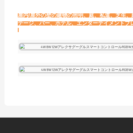
屋内/屋外の壁の建物の照明、庭、私道、芝生