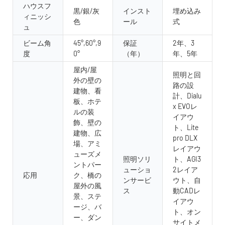
ハウスフ
黒/銀/灰
インスト
埋め込み
ィニッシ
色
ール
式
ュ
ビーム角
45°,60°,9
保証
2年、3
度
0°
（年）
年、5年
屋内/屋
照明と回
外の壁の
路の設
建物、看
計、Dialu
板、ホテ
x EVOレ
ルの装
イアウ
飾、壁の
ト、Lite
建物、広
pro DLX
場、アミ
レイアウ
ューズメ
照明ソリ
ト、AGI3
ントパー
ューショ
2レイア
応用
ク、橋の
ンサービ
ウト、自
屋外の風
ス
動CADレ
景、ステ
イアウ
ージ、バ
ト、オン
ー、ダン
サイトメ