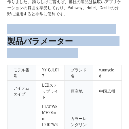
作りました。 誇らしげに言えば、当社の製品は幅広いアプリケ
ーションの範囲を享受しており、Pathway、Hotel、Castleの分
野に適用すると非常に便利です。
製品パラメーター
モデル番
YY-QJL01
ブランド
yuanyele
号
7
名
d
LEDステ
アイテム
ップライ
原産地
中国広州
タイプ
ト
L170*W8
5*H28m
m
カラーレ
L210*W6
ンダリン