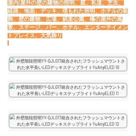
屋内/屋外の壁の建物の照明、庭、私道、芝生、
経路、地面、デッキ、埋もれた照明、ホテルの装
飾、壁の建物、広場、娯楽公園、橋の屋外の風
景、ステージ、バー、ホテル、エンターテイメン