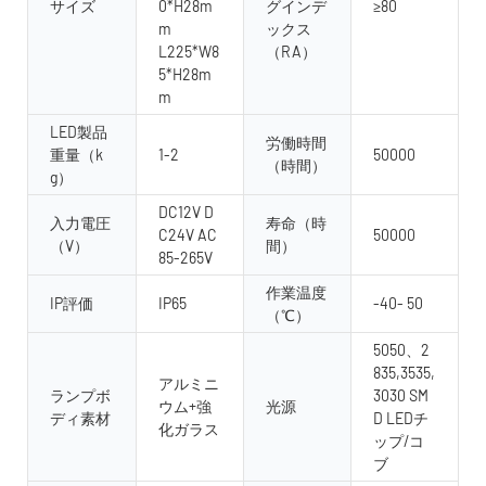
サイズ
0*H28m
グインデ
≥80
m
ックス
L225*W8
（RA）
5*H28m
m
LED製品
労働時間
重量（k
1-2
50000
（時間）
g）
DC12V D
入力電圧
寿命（時
C24V AC
50000
（V）
間）
85-265V
作業温度
IP評価
IP65
-40- 50
（℃）
5050、2
835,3535,
アルミニ
ランプボ
3030 SM
ウム+強
光源
ディ素材
D LEDチ
化ガラス
ップ/コ
ブ