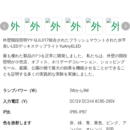
外壁階段照明YY-QJL017統合されたフラッシュマウントされた水平
長いLEDデッキステップライトYuAnyELED
最も優れた製品の1つを正常に開発しました。 私たちは、外壁の階段
照明が小売店、オフィス、ホリデーデコレーション、ショッピング
モール、庭園、公園の畑で最大の効果を機能させることができるこ
とを証明する多くの実践的な実験を実施しました。
ランプパワー（W）
3Wから9W
入力電圧（V）
DC12V DC24V AC85-265V
IP比
IP65-IP67
色を放射します
赤、緑、青、黄色、ピンク、ア
ンバー、オレンジ、RGB、