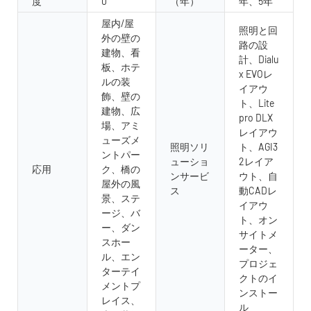
度
0°
（年）
年、5年
屋内/屋
照明と回
外の壁の
路の設
建物、看
計、Dialu
板、ホテ
x EVOレ
ルの装
イアウ
飾、壁の
ト、Lite
建物、広
pro DLX
場、アミ
レイアウ
ューズメ
照明ソリ
ト、AGI3
ントパー
ューショ
2レイア
応用
ク、橋の
ンサービ
ウト、自
屋外の風
ス
動CADレ
景、ステ
イアウ
ージ、バ
ト、オン
ー、ダン
サイトメ
スホー
ーター、
ル、エン
プロジェ
ターテイ
クトのイ
メントプ
ンストー
レイス、
ル