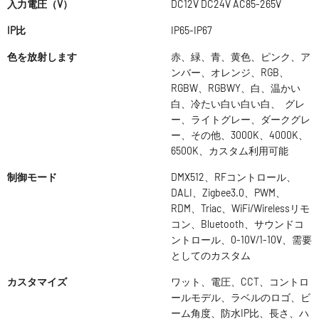
入力電圧（V）
DC12V DC24V AC85-265V
IP比
IP65-IP67
色を放射します
赤、緑、青、黄色、ピンク、ア
ンバー、オレンジ、RGB、
RGBW、RGBWY、白、温かい
白、冷たい白い白い白、 グレ
ー、ライトグレー、ダークグレ
ー、その他、3000K、4000K、
6500K、カスタム利用可能
制御モード
DMX512、RFコントロール、
DALI、Zigbee3.0、PWM、
RDM、Triac、WiFi/Wirelessリモ
コン、Bluetooth、サウンドコ
ントロール、0-10V/1-10V、需要
としてのカスタム
カスタマイズ
ワット、電圧、CCT、コントロ
ールモデル、ラベルのロゴ、ビ
ーム角度、防水IP比、長さ、ハ