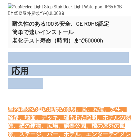
耐久性のある100％安全、CE ROHS認定
簡単で速いインストール
老化テスト寿命（時間）まで50000h
応用
屋内/屋外の壁の建物の照明、庭、私道、芝生、
経路、地面、デッキ、埋もれた照明、ホテルの装
飾、壁の建物、広場、娯楽公園、橋の屋外の風
景、ステージ、バー、ホテル、エンターテイメン