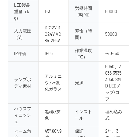
LED製品
労働時間
重量（k
1-3
50000
（時間）
g）
DC12V D
入力電圧
寿命（時
C24V AC
50000
（V）
間）
85-265V
作業温度
IP評価
IP65
-40- 50
（℃）
5050、2
835,3535,
アルミニ
ランプボ
3030 SM
ウム+強
光源
ディ素材
D LEDチ
化ガラス
ップ/コ
ブ
ハウスフ
黒/銀/灰
インスト
埋め込み
ィニッシ
色
ール
式
ュ
ビーム角
45°,60°,9
保証
2年、3