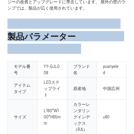
ジーの改善とアップグレードに専念しています。 屋外の壁のラ
ンプでは、製品が広く使用されています。
製品パラメーター
モデル番
YY-QJL0
ブランド
yuanyele
号
08
名
d
LEDステ
アイテム
ップライ
原産地
中国広州
タイプ
ト
カラーレ
L160*W1
ンダリン
サイズ
00*H65m
グインデ
≥80
m
ックス
（RA）