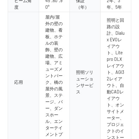
ビーム角
45°,60°,9
保証
2年、3
度
0°
（年）
年、5年
屋内/屋
照明と回
外の壁の
路の設
建物、看
計、Dialu
板、ホテ
x EVOレ
ルの装
イアウ
飾、壁の
ト、Lite
建物、広
pro DLX
場、アミ
レイアウ
ューズメ
照明ソリ
ト、AGI3
ントパー
ューショ
2レイア
応用
ク、橋の
ンサービ
ウト、自
屋外の風
ス
動CADレ
景、ステ
イアウ
ージ、バ
ト、オン
ー、ダン
サイトメ
スホー
ーター、
ル、エン
プロジェ
ターテイ
クトのイ
メントプ
ンストー