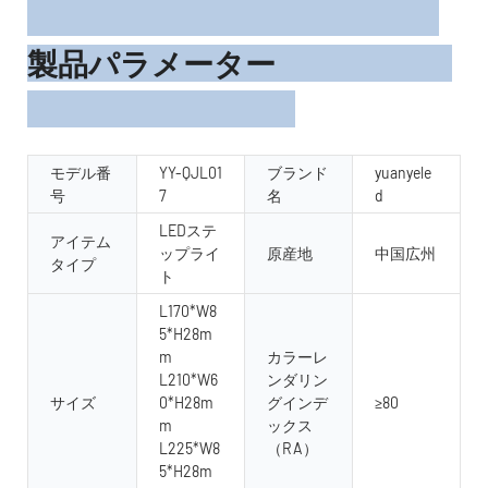
製品パラメーター
モデル番
YY-QJL01
ブランド
yuanyele
号
7
名
d
LEDステ
アイテム
ップライ
原産地
中国広州
タイプ
ト
L170*W8
5*H28m
m
カラーレ
L210*W6
ンダリン
サイズ
0*H28m
グインデ
≥80
m
ックス
L225*W8
（RA）
5*H28m