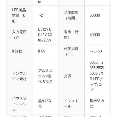
m
LED製品
労働時間
重量（k
1-2
50000
（時間）
g）
DC12V D
入力電圧
寿命（時
C24V AC
50000
（V）
間）
85-265V
作業温度
IP評価
IP65
-40- 50
（℃）
5050、2
835,3535,
アルミニ
ランプボ
3030 SM
ウム+強
光源
ディ素材
D LEDチ
化ガラス
ップ/コ
ブ
ハウスフ
黒/銀/灰
インスト
埋め込み
ィニッシ
色
ール
式
ュ