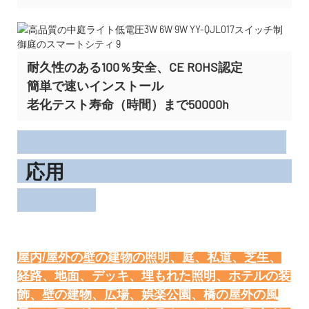
耐久性のある100％安全、CE ROHS認定
簡単で速いインストール
老化テスト寿命（時間）まで50000h
応用
屋内/屋外の壁の建物の照明、庭、私道、芝生、
経路、地面、デッキ、埋もれた照明、ホテルの装
飾、壁の建物、広場、娯楽公園、橋の屋外の風