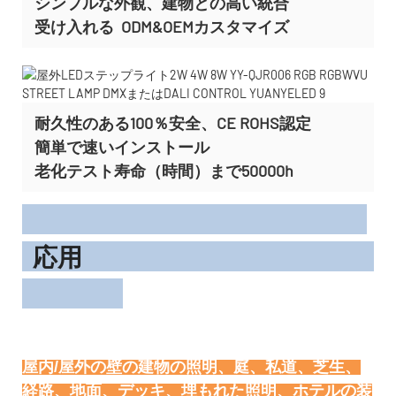
シンプルな外観、建物との高い統合
受け入れる
ODM&OEMカスタマイズ
耐久性のある100％安全、CE ROHS認定
簡単で速いインストール
老化テスト寿命（時間）まで50000h
応用
屋内/屋外の壁の建物の照明、庭、私道、芝生、
経路、地面、デッキ、埋もれた照明、ホテルの装