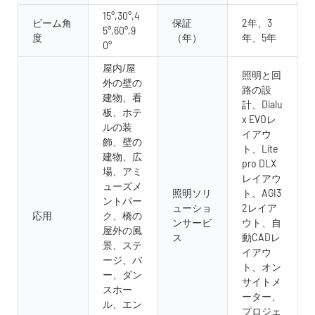
15°,30°,4
ビーム角
保証
2年、3
5°,60°,9
度
（年）
年、5年
0°
屋内/屋
照明と回
外の壁の
路の設
建物、看
計、Dialu
板、ホテ
x EVOレ
ルの装
イアウ
飾、壁の
ト、Lite
建物、広
pro DLX
場、アミ
レイアウ
ューズメ
照明ソリ
ト、AGI3
ントパー
ューショ
2レイア
応用
ク、橋の
ンサービ
ウト、自
屋外の風
ス
動CADレ
景、ステ
イアウ
ージ、バ
ト、オン
ー、ダン
サイトメ
スホー
ーター、
ル、エン
プロジェ