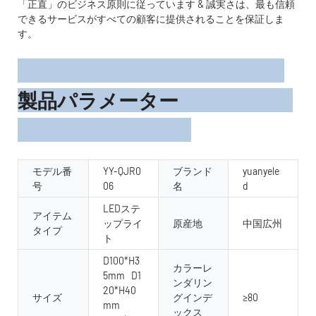
「正直」のビジネス原則に従っています & 誠実さは、最も信頼
できるサービスがすべての顧客に提供されることを保証しま
す。
製品パラメーター
モデル番
YY-QJR0
ブランド
yuanyele
号
06
名
d
LEDステ
アイテム
ップライ
原産地
中国広州
タイプ
ト
D100*H3
カラーレ
5mm D1
ンダリン
20*H40
サイズ
グインデ
≥80
mm
ックス