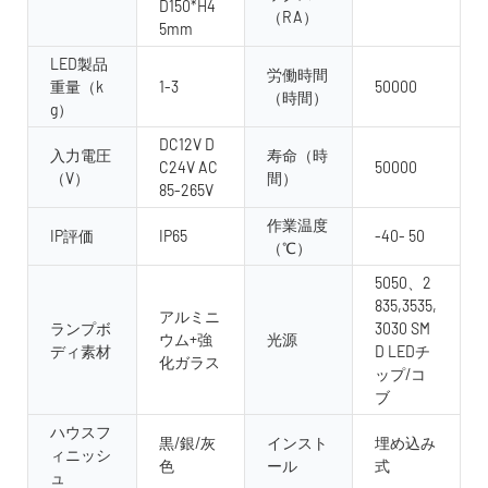
D150*H4
（RA）
5mm
LED製品
労働時間
重量（k
1-3
50000
（時間）
g）
DC12V D
入力電圧
寿命（時
C24V AC
50000
（V）
間）
85-265V
作業温度
IP評価
IP65
-40- 50
（℃）
5050、2
835,3535,
アルミニ
ランプボ
3030 SM
ウム+強
光源
ディ素材
D LEDチ
化ガラス
ップ/コ
ブ
ハウスフ
黒/銀/灰
インスト
埋め込み
ィニッシ
色
ール
式
ュ