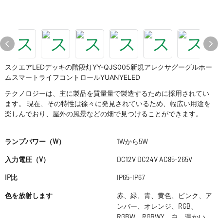
スクエアLEDデッキの階段灯YY-QJS005新規アレクサグーグルホー
ムスマートライフコントロールYUANYELED
テクノロジーは、主に製品を質量量で製造するために採用されてい
ます。 現在、その特性は徐々に発見されているため、幅広い用途を
楽しんでおり、屋外の風景などの畑で見つけることができます。
ランプパワー（W）
1Wから5W
入力電圧（V）
DC12V DC24V AC85-265V
IP比
IP65-IP67
色を放射します
赤、緑、青、黄色、ピンク、ア
ンバー、オレンジ、RGB、
RGBW、RGBWY、白、温かい