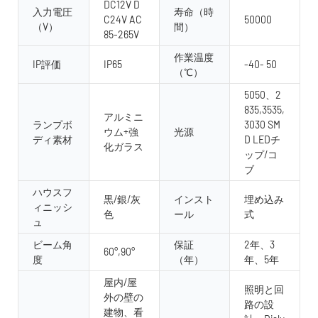
DC12V D
入力電圧
寿命（時
C24V AC
50000
（V）
間）
85-265V
作業温度
IP評価
IP65
-40- 50
（℃）
5050、2
835,3535,
アルミニ
ランプボ
3030 SM
ウム+強
光源
ディ素材
D LEDチ
化ガラス
ップ/コ
ブ
ハウスフ
黒/銀/灰
インスト
埋め込み
ィニッシ
色
ール
式
ュ
ビーム角
保証
2年、3
60°,90°
度
（年）
年、5年
屋内/屋
照明と回
外の壁の
路の設
建物、看