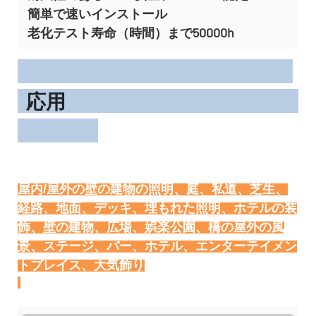
簡単で速いインストール
老化テスト寿命（時間）まで50000h
応用
屋内/屋外の壁の建物の照明、庭、私道、芝生、
経路、地面、デッキ、埋もれた照明、ホテルの装
飾、壁の建物、広場、娯楽公園、橋の屋外の風
景、ステージ、バー、ホテル、エンターテイメン