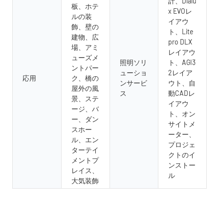
計、Dialu
板、ホテ
x EVOレ
ルの装
イアウ
飾、壁の
ト、Lite
建物、広
pro DLX
場、アミ
レイアウ
ューズメ
照明ソリ
ト、AGI3
ントパー
ューショ
2レイア
応用
ク、橋の
ンサービ
ウト、自
屋外の風
ス
動CADレ
景、ステ
イアウ
ージ、バ
ト、オン
ー、ダン
サイトメ
スホー
ーター、
ル、エン
プロジェ
ターテイ
クトのイ
メントプ
ンストー
レイス、
ル
大気装飾