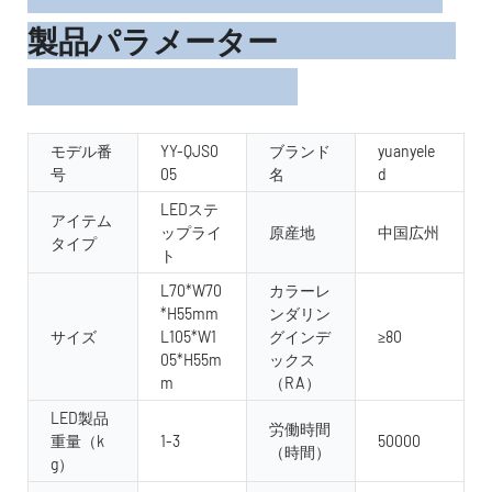
製品パラメーター
モデル番
YY-QJS0
ブランド
yuanyele
号
05
名
d
LEDステ
アイテム
ップライ
原産地
中国広州
タイプ
ト
L70*W70
カラーレ
*H55mm
ンダリン
サイズ
L105*W1
グインデ
≥80
05*H55m
ックス
m
（RA）
LED製品
労働時間
重量（k
1-3
50000
（時間）
g）