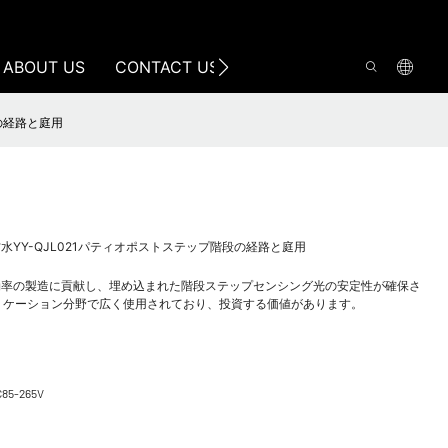
ABOUT US
CONTACT US
段の経路と庭用
防水YY-QJL021パティオポストステップ階段の経路と庭用
効率の製造に貢献し、埋め込まれた階段ステップセンシング光の安定性が確保さ
リケーション分野で広く使用されており、投資する価値があります。
C85-265V