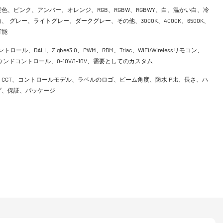
色、ピンク、アンバー、オレンジ、RGB、RGBW、RGBWY、白、温かい白、冷
、 グレー、ライトグレー、ダークグレー、その他、3000K、4000K、6500K、
可能
ントロール、DALI、Zigbee3.0、PWM、RDM、Triac、WiFi/Wirelessリモコン、
h、サウンドコントロール、0-10V/1-10V、需要としてのカスタム
CCT、コントロールモデル、ラベルのロゴ、ビーム角度、防水IP比、長さ、ハ
げ、保証、パッケージ