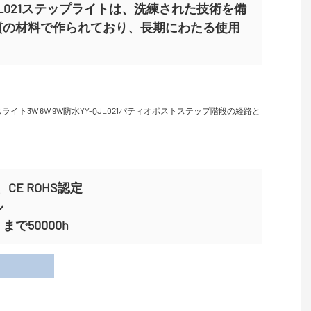
Y-QJL021ステップライトは、洗練された技術を備
質の材料で作られており、長期にわたる使用
CE ROHS認定
ル
で50000h
用