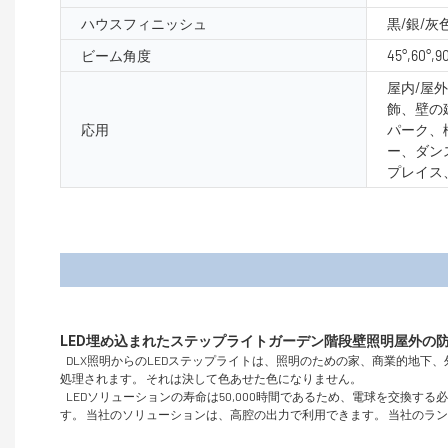
ハウスフィニッシュ
黒/銀/灰
ビーム角度
45°,60°,9
屋内/屋
飾、壁の
応用
パーク、
ー、ダン
プレイス
製品
DLX照明からのLEDステップライトは、照明のための家、商業的地下
処理されます。 それは決して色あせた色になりません。
LEDソリューションの寿命は50,000時間であるため、電球を交換
す。 当社のソリューションは、高腔の出力で利用できます。 当社のラン