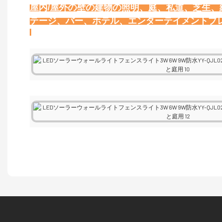
屋内/屋外の壁の建物の照明、庭、私道、芝生