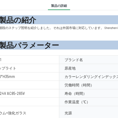
製品の詳細
の紹
明を紹介しました。 それは外国市場に対応しています。 Shenzhen Dinglixian
メーター
1
ブランド名
テップライト
原産地
0*H35mm
カラーレンダリングインデックス
労働時間（時間）
24V AC85-265V
寿命（時間）
作業温度（℃）
ウム+強化ガラス
光源