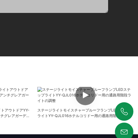
トアウトドアYY-
ステージライトモイスチャープルーフランプLEDステップ
アンチグレアガーデン
ライトYY-QJL016ホテルコリドー用の通路用階段ライト
+86 19925346944
の調整