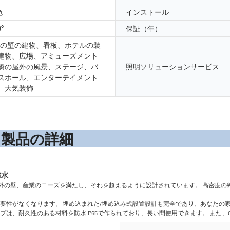
色
インストール
0°
保証（年）
外の壁の建物、看板、ホテルの装
建物、広場、アミューズメント
橋の屋外の風景、ステージ、バ
照明ソリューションサービス
スホール、エンターテイメント
、大気装飾
の詳
、外の壁、産業のニーズを満たし、それを超えるように設計されています。 高密度の
する必要性がなくなります。 埋め込まれた/埋め込み式設置設計も完全であり、あなた
プは、耐久性のある材料を防水IP65で作られており、長い間使用できます。 また、C