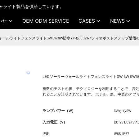
テクチャライト製品を供給しています。
いた
OEM ODM SERVICE
CASES
NEWS
ォールライトフェンスライト3W 6W 9W防水YY-QJL021パティオポストステップ階
LEDソーラーウォールライトフェンスライト3W 6W 9W
複数のテストの後、テクノロジーを利用することで、高
れることが証明されています。 ホテル、庭、中庭のアプ
ランプパワー（W）
3Wから9W
入力電圧（V）
DC12V DC24V A
IP比
IP65-IP67