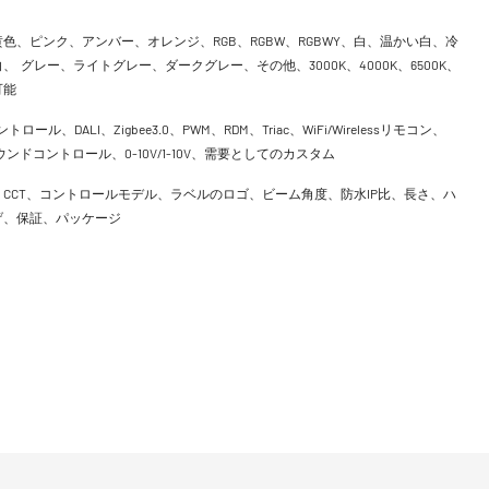
色、ピンク、アンバー、オレンジ、RGB、RGBW、RGBWY、白、温かい白、冷
、 グレー、ライトグレー、ダークグレー、その他、3000K、4000K、6500K、
可能
ントロール、DALI、Zigbee3.0、PWM、RDM、Triac、WiFi/Wirelessリモコン、
h、サウンドコントロール、0-10V/1-10V、需要としてのカスタム
CCT、コントロールモデル、ラベルのロゴ、ビーム角度、防水IP比、長さ、ハ
げ、保証、パッケージ