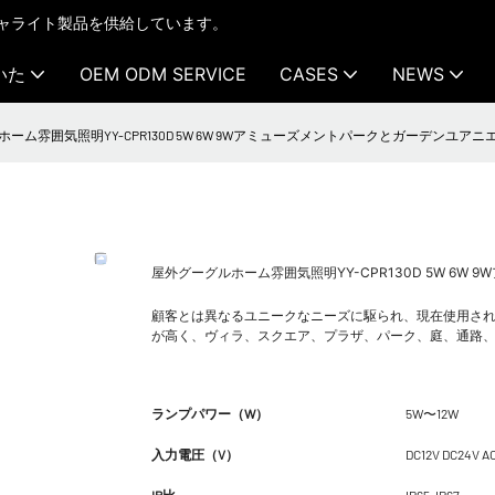
テクチャライト製品を供給しています。
いた
OEM ODM SERVICE
CASES
NEWS
ーム雰囲気照明YY-CPR130D 5W 6W 9Wアミューズメントパークとガーデンユアニ
屋外グーグルホーム雰囲気照明YY-CPR130D 5W 6
顧客とは異なるユニークなニーズに駆られ、現在使用され
が高く、ヴィラ、スクエア、プラザ、パーク、庭、通路
ランプパワー（W）
5W〜12W
入力電圧（V）
DC12V DC24V A
IP比
IP65-IP67