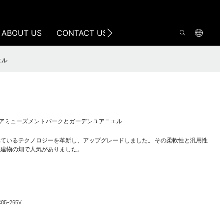
ABOUT US
CONTACT US
エル
W 9Wアミューズメントパークとガーデンユアニエル
ているテクノロジーを革新し、アップグレードしました。 その柔軟性と汎用性
、建物の畑で人気がありました。
C85-265V