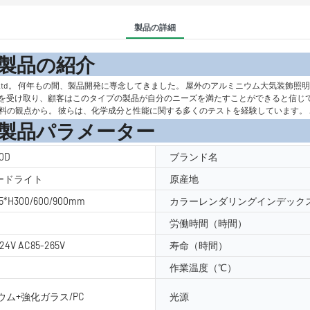
製品の詳細
の紹
ctronic Co.、Ltd。 何年もの間、製品開発に専念してきました。 屋外のアルミニウ
良いフィードバックを受け取り、顧客はこのタイプの製品が自分のニーズを満たすことができ
料の観点から。 彼らは、化学成分と性能に関する多くのテストを経験しています。
メーター
0D
ブランド名
ラードライト
原産地
25*H300/600/900mm
カラーレンダリングインデックス
労働時間（時間）
24V AC85-265V
寿命（時間）
作業温度（℃）
ム+強化ガラス/PC
光源