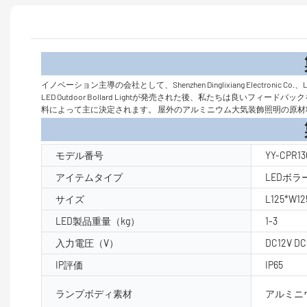
製品
イノベーション主導の会社として、Shenzhen Dinglixiang Ele
LED Outdoor Bollard Lightが発売された後、私たちは
料によって主に決定されます。 屋外のアルミニウム大気装飾照明の原材
製品パラ
モデル番号
YY-CPR13
アイテムタイプ
LEDボ
サイズ
L125*W1
LED製品重量（kg）
1-3
入力電圧（V）
DC12V DC
IP評価
IP65
ランプボディ素材
アルミニウ