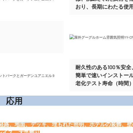
おり、長期にわたる使
耐久性のある100％安全、
簡単で速いインストー
老化テスト寿命（時間）ま
応
、経路、地面、デッキ、埋もれた照明、ホテルの装飾、