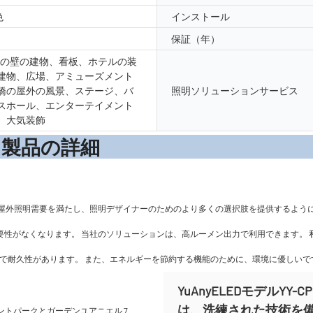
色
インストール
保証（年）
外の壁の建物、看板、ホテルの装
建物、広場、アミューズメント
橋の屋外の風景、ステージ、バ
照明ソリューションサービス
スホール、エンターテイメント
、大気装飾
の詳
屋外照明需要を満たし、照明デザイナーのためのより多くの選択肢を提供するように
る必要性がなくなります。 当社のソリューションは、高ルーメン出力で利用できます
％安全で耐久性があります。 また、エネルギーを節約する機能のために、環境に優しいで
YuAnyELEDモデルYY-C
は、洗練された技術を