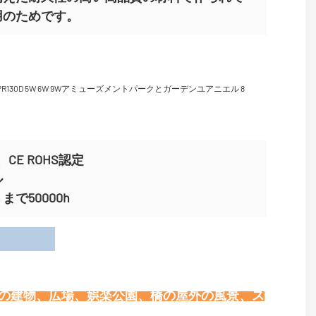
用のためです。
CE ROHS認定
ル
で50000h
用
壁の建物、広場、娯楽公園、橋の屋外の風景、ス