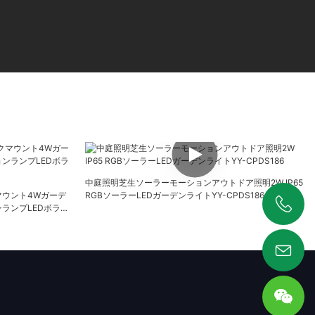
中庭照明芝生ソーラーモーションアウトドア照明2W IP65
ウント4Wガーデ
RGBソーラーLEDガーデンライトYY-CPDS186
ランプLEDボラー
+86 19925346944