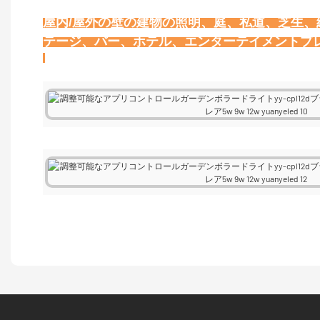
屋内/屋外の壁の建物の照明、庭、私道、芝生