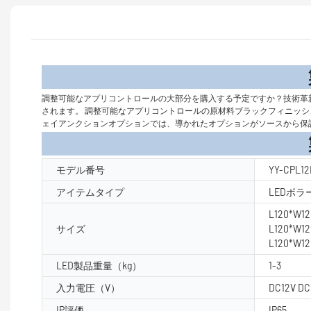
製品
調整可能なアプリコントロールの大部分を購入する予定ですか？技術革
されます。 調整可能なアプリコントロールの原材料ブラックフィニッシュ
ェイアンクションオプションでは、導かれたオプションがソースから保
製品パラ
モデル番号
YY-CPL12
アイテムタイプ
LEDボ
L120*W1
サイズ
L120*W1
L120*W1
LED製品重量（kg）
1-3
入力電圧（V）
DC12V DC
IP評価
IP65