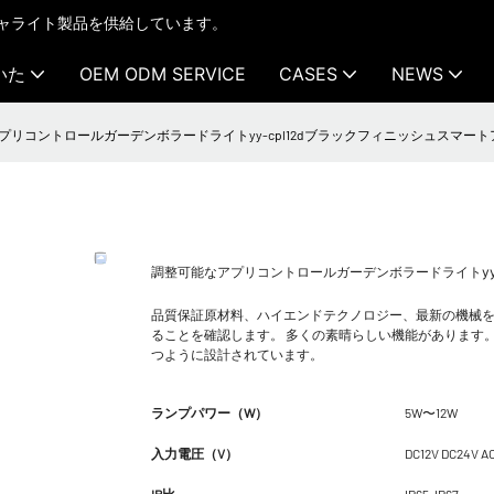
テクチャライト製品を供給しています。
いた
OEM ODM SERVICE
CASES
NEWS
リコントロールガーデンボラードライトyy-cpl12dブラックフィニッシュスマートアンチグレア
調整可能なアプリコントロールガーデンボラードライトyy-cpl
品質保証原材料、ハイエンドテクノロジー、最新の機械
ることを確認します。 多くの素晴らしい機能があります
つように設計されています。
ランプパワー（W）
5W〜12W
入力電圧（V）
DC12V DC24V A
IP比
IP65-IP67