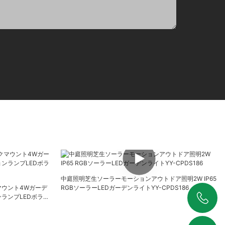
中庭照明芝生ソーラーモーションアウトドア照明2W IP65
ウント4Wガーデ
RGBソーラーLEDガーデンライトYY-CPDS186
ランプLEDボラー
+86 19925346944