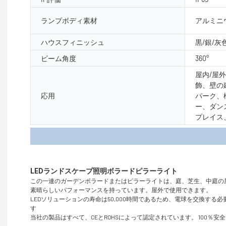
ランプボディ素材
アルミニウ
ハウスフィニッシュ
黒/銀/灰
ビーム角度
360°
屋内/屋
飾、壁の
応用
パーク、
ー、ダン
プレイス
製品
この一連のガーデンボラードまたはピラーライトは、庭、芝生、中庭の
素晴らしいパフォーマンスを持っています。屋外で使用できます。
LEDソリューションの寿命は50,000時間であるため、電球を交換す
す
当社の製品はすべて、CEとROHSによって認定されています。 100