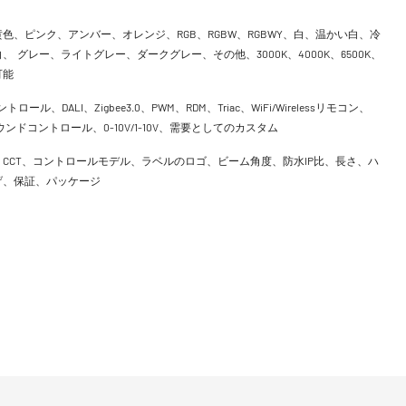
色、ピンク、アンバー、オレンジ、RGB、RGBW、RGBWY、白、温かい白、冷
、 グレー、ライトグレー、ダークグレー、その他、3000K、4000K、6500K、
可能
ントロール、DALI、Zigbee3.0、PWM、RDM、Triac、WiFi/Wirelessリモコン、
h、サウンドコントロール、0-10V/1-10V、需要としてのカスタム
CCT、コントロールモデル、ラベルのロゴ、ビーム角度、防水IP比、長さ、ハ
げ、保証、パッケージ