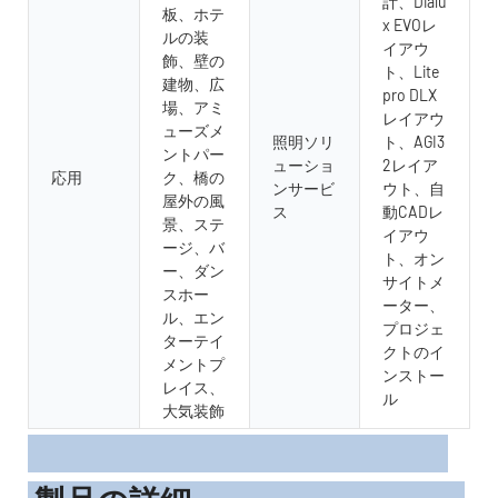
計、Dialu
板、ホテ
x EVOレ
ルの装
イアウ
飾、壁の
ト、Lite
建物、広
pro DLX
場、アミ
レイアウ
ューズメ
照明ソリ
ト、AGI3
ントパー
ューショ
2レイア
応用
ク、橋の
ンサービ
ウト、自
屋外の風
ス
動CADレ
景、ステ
イアウ
ージ、バ
ト、オン
ー、ダン
サイトメ
スホー
ーター、
ル、エン
プロジェ
ターテイ
クトのイ
メントプ
ンストー
レイス、
ル
大気装飾