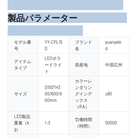
製品パラメーター
モデル番
YY-CPL15
ブランド
yuanyele
号
D
名
d
LEDボラ
アイテム
ードライ
原産地
中国広州
タイプ
ト
カラーレ
D150*H3
ンダリン
サイズ
00/600/9
グインデ
≥80
00mm
ックス
（RA）
LED製品
労働時間
重量（k
1-3
50000
（時間）
g）