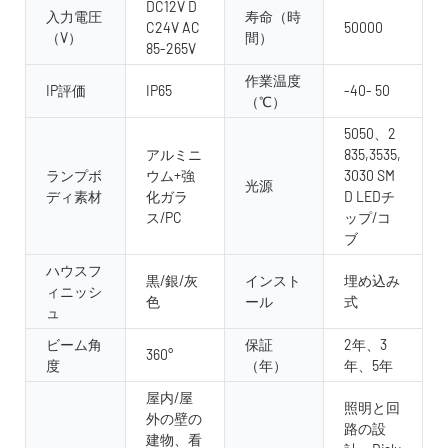
DC12V D
入力電圧
寿命（時
C24V AC
50000
（V）
間）
85-265V
作業温度
IP評価
IP65
-40- 50
（℃）
5050、2
アルミニ
835,3535,
ランプボ
ウム+強
3030 SM
光源
ディ素材
化ガラ
D LEDチ
ス/PC
ップ/コ
ブ
ハウスフ
黒/銀/灰
インスト
埋め込み
ィニッシ
色
ール
式
ュ
ビーム角
保証
2年、3
360°
度
（年）
年、5年
屋内/屋
照明と回
外の壁の
路の設
建物、看