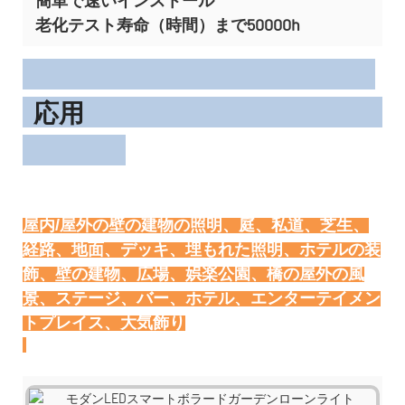
老化テスト寿命（時間）まで50000h
応用
屋内/屋外の壁の建物の照明、庭、私道、芝生、
経路、地面、デッキ、埋もれた照明、ホテルの装
飾、壁の建物、広場、娯楽公園、橋の屋外の風
景、ステージ、バー、ホテル、エンターテイメン