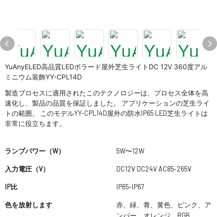
YuAnyELED高品質LEDボラード屋外芝生ライトDC 12V 360度アル
ミニウム装飾YY-CPL14D
製造プロセスに適用されたこのテクノロジーは、プロセス全体を高
速化し、製品の品質を保証しました。 アプリケーションの芝生ライ
トの範囲。 このモデルYY-CPL14D屋外の防水IP65 LED芝生ライトは
非常に役立ちます。
ランプパワー（W）
5W〜12W
入力電圧（V）
DC12V DC24V AC85-265V
IP比
IP65-IP67
色を放射します
赤、緑、青、黄色、ピンク、ア
ンバー、オレンジ、RGB、