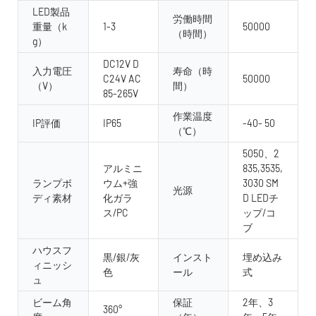
LED製品
労働時間
重量（k
1-3
50000
（時間）
g）
DC12V D
入力電圧
寿命（時
C24V AC
50000
（V）
間）
85-265V
作業温度
IP評価
IP65
-40- 50
（℃）
5050、2
アルミニ
835,3535,
ランプボ
ウム+強
3030 SM
光源
ディ素材
化ガラ
D LEDチ
ス/PC
ップ/コ
ブ
ハウスフ
黒/銀/灰
インスト
埋め込み
ィニッシ
色
ール
式
ュ
ビーム角
保証
2年、3
360°