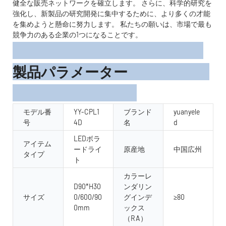
健全な販売ネットワークを確立します。 さらに、科学的研究を
強化し、新製品の研究開発に集中するために、より多くの才能
を集めようと懸命に努力します。 私たちの願いは、市場で最も
競争力のある企業の1つになることです。
製品パラメーター
モデル番
YY-CPL1
ブランド
yuanyele
号
4D
名
d
LEDボラ
アイテム
ードライ
原産地
中国広州
タイプ
ト
カラーレ
D90*H30
ンダリン
サイズ
0/600/90
グインデ
≥80
0mm
ックス
（RA）