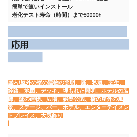
簡単で速いインストール
老化テスト寿命（時間）まで50000h
応用
屋内/屋外の壁の建物の照明、庭、私道、芝生、
経路、地面、デッキ、埋もれた照明、ホテルの装
飾、壁の建物、広場、娯楽公園、橋の屋外の風
景、ステージ、バー、ホテル、エンターテイメン