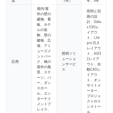
度
（年）
年、5年
屋内/屋
照明と回
外の壁の
路の設
建物、看
計、Dialu
板、ホテ
x EVOレ
ルの装
イアウ
飾、壁の
ト、Lite
建物、広
pro DLX
場、アミ
レイアウ
ューズメ
照明ソリ
ト、AGI3
ントパー
ューショ
2レイア
応用
ク、橋の
ンサービ
ウト、自
屋外の風
ス
動CADレ
景、ステ
イアウ
ージ、バ
ト、オン
ー、ダン
サイトメ
スホー
ーター、
ル、エン
プロジェ
ターテイ
クトのイ
メントプ
ンストー
レイス、
ル