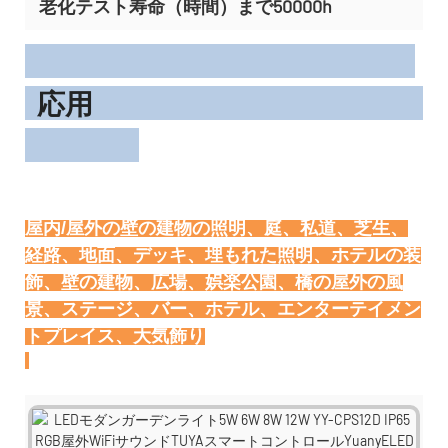
老化テスト寿命（時間）まで50000h
応用
屋内/屋外の壁の建物の照明、庭、私道、芝生、
経路、地面、デッキ、埋もれた照明、ホテルの装
飾、壁の建物、広場、娯楽公園、橋の屋外の風
景、ステージ、バー、ホテル、エンターテイメン