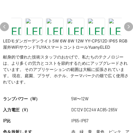
LEDモダンガーデンライト5W 6W 8W 12W YY-CPS12D IP65 RGB
屋外WiFiサウンドTUYAスマートコントロールYuanyELED
献身的で優れた技術スタッフのおかげで、私たちのテクノロジー
は、より多くの労力とコストを節約するためにアップグレードされ
ています。 そのアプリケーションの範囲は大幅に拡張されていま
す。 現在、庭園、プラザ、ホテル、テーマパークの畑で広く使用さ
れています。
ランプパワー（W）
5W〜12W
入力電圧（V）
DC12V DC24V AC85-265V
IP比
IP65-IP67
色を放射します
赤、緑、青、黄色、ピンク、ア