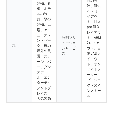
路の設
建物、看
計、Dialu
板、ホテ
x EVOレ
ルの装
イアウ
飾、壁の
ト、Lite
建物、広
pro DLX
場、アミ
レイアウ
ューズメ
照明ソリ
ト、AGI3
ントパー
ューショ
2レイア
応用
ク、橋の
ンサービ
ウト、自
屋外の風
ス
動CADレ
景、ステ
イアウ
ージ、バ
ト、オン
ー、ダン
サイトメ
スホー
ーター、
ル、エン
プロジェ
ターテイ
クトのイ
メントプ
ンストー
レイス、
ル
大気装飾