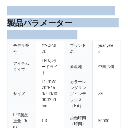
製品パラメーター
モデル番
YY-CPS1
ブランド
yuanyele
号
2D
名
d
LEDボラ
アイテム
ードライ
原産地
中国広州
タイプ
ト
L120*W1
カラーレ
20*H45
ンダリン
サイズ
0/600/10
グインデ
≥80
00/1200
ックス
mm
（RA）
LED製品
労働時間
重量（k
1-3
50000
（時間）
g）