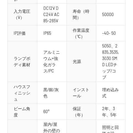
DC12V D
入力電圧
寿命（時
C24V AC
50000
（V）
間）
85-265V
作業温度
IP評価
IP65
-40- 50
（℃）
5050、2
アルミニ
835,3535,
ランプボ
ウム+強
3030 SM
光源
ディ素材
化ガラ
D LEDチ
ス/PC
ップ/コ
ブ
ハウスフ
黒/銀/灰
インスト
埋め込み
ィニッシ
色
ール
式
ュ
ビーム角
保証
2年、3
60°
度
（年）
年、5年
屋内/屋
照明と回
外の壁の