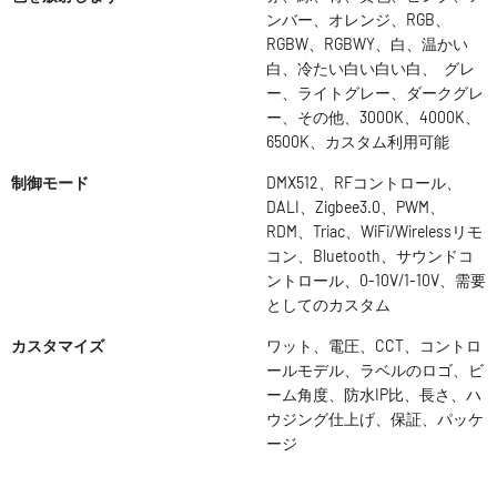
ンバー、オレンジ、RGB、
RGBW、RGBWY、白、温かい
白、冷たい白い白い白、 グレ
ー、ライトグレー、ダークグレ
ー、その他、3000K、4000K、
6500K、カスタム利用可能
制御モード
DMX512、RFコントロール、
DALI、Zigbee3.0、PWM、
RDM、Triac、WiFi/Wirelessリモ
コン、Bluetooth、サウンドコ
ントロール、0-10V/1-10V、需要
としてのカスタム
カスタマイズ
ワット、電圧、CCT、コントロ
ールモデル、ラベルのロゴ、ビ
ーム角度、防水IP比、長さ、ハ
ウジング仕上げ、保証、パッケ
ージ