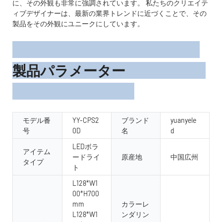
に、その外観も非常に強調されています。 私たちのクリエイテ
ィブデザイナーは、最新の業界トレンドに近づくことで、その
製品をその外観にユニークにしています。
製品パラメーター
モデル番
YY-CPS2
ブランド
yuanyele
号
0D
名
d
LEDボラ
アイテム
ードライ
原産地
中国広州
タイプ
ト
L128*W1
00*H700
mm
カラーレ
L128*W1
ンダリン