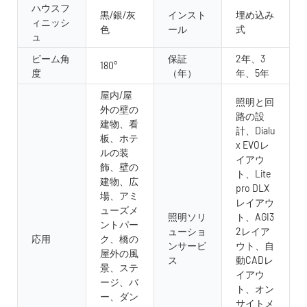
ハウスフ
黒/銀/灰
インスト
埋め込み
ィニッシ
色
ール
式
ュ
ビーム角
保証
2年、3
180°
度
（年）
年、5年
屋内/屋
照明と回
外の壁の
路の設
建物、看
計、Dialu
板、ホテ
x EVOレ
ルの装
イアウ
飾、壁の
ト、Lite
建物、広
pro DLX
場、アミ
レイアウ
ューズメ
照明ソリ
ト、AGI3
ントパー
ューショ
2レイア
応用
ク、橋の
ンサービ
ウト、自
屋外の風
ス
動CADレ
景、ステ
イアウ
ージ、バ
ト、オン
ー、ダン
サイトメ