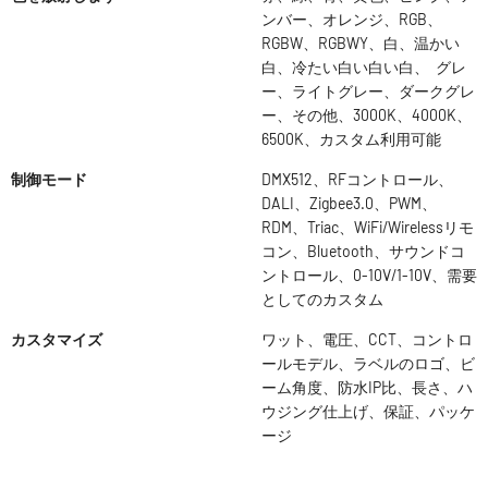
ンバー、オレンジ、RGB、
RGBW、RGBWY、白、温かい
白、冷たい白い白い白、 グレ
ー、ライトグレー、ダークグレ
ー、その他、3000K、4000K、
6500K、カスタム利用可能
制御モード
DMX512、RFコントロール、
DALI、Zigbee3.0、PWM、
RDM、Triac、WiFi/Wirelessリモ
コン、Bluetooth、サウンドコ
ントロール、0-10V/1-10V、需要
としてのカスタム
カスタマイズ
ワット、電圧、CCT、コントロ
ールモデル、ラベルのロゴ、ビ
ーム角度、防水IP比、長さ、ハ
ウジング仕上げ、保証、パッケ
ージ