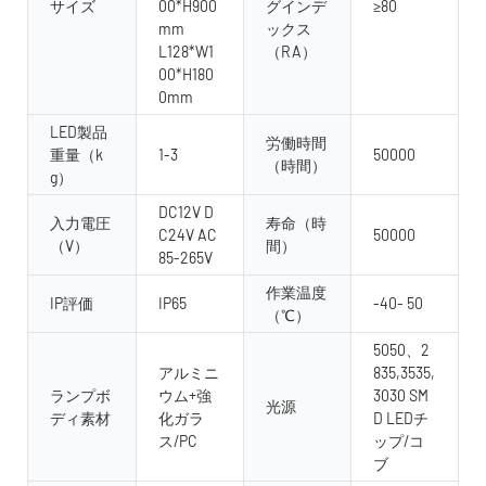
サイズ
00*H900
グインデ
≥80
mm
ックス
L128*W1
（RA）
00*H180
0mm
LED製品
労働時間
重量（k
1-3
50000
（時間）
g）
DC12V D
入力電圧
寿命（時
C24V AC
50000
（V）
間）
85-265V
作業温度
IP評価
IP65
-40- 50
（℃）
5050、2
アルミニ
835,3535,
ランプボ
ウム+強
3030 SM
光源
ディ素材
化ガラ
D LEDチ
ス/PC
ップ/コ
ブ