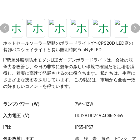
ホットセールソーラー駆動のボラードライトYY-CPS20D LED庭の
装飾パスウェイライトと長い照明時間YuaNyELED
IP65屋外照明防水モダンLEDガーデンボラードライトは、会社の競
争力を改善し、今日の非常に競争の激しい環境で確固たる足場を獲
得し、着実に高速で発展させるのに役立ちます。 私たちは、生産に
さまざまな技術を採用しています。 この製品は、市場から全会一致
の好ましいコメントを得ています。
ランプパワー（W）
7W〜12W
入力電圧（V）
DC12V DC24V AC85-265V
IP比
IP65-IP67
色を放射します
赤、緑、青、黄色、ピンク、ア