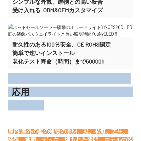
シンプルな外観、建物との高い統合
受け入れる
ODM&OEMカスタマイズ
耐久性のある100％安全、CE ROHS認定
簡単で速いインストール
老化テスト寿命（時間）まで50000h
応用
屋内/屋外の壁の建物の照明、庭、私道、芝生、
経路、地面、デッキ、埋もれた照明、ホテルの装