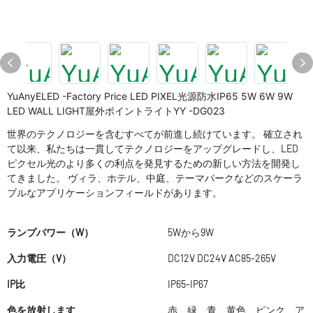
YuAnyELED -Factory Price LED PIXEL光源防水IP65 5W 6W 9W
LED WALL LIGHT屋外ポイントライトYY -DG023
世界のテクノロジーを含むすべてが前進し続けています。 確立され
て以来、私たちは一貫してテクノロジーをアップグレードし、LED
ピクセル光のより多くの利点を発見するための新しい方法を開発し
てきました。 ヴィラ、ホテル、中庭、テーマパークなどのスケーラ
ブルなアプリケーションフィールドがあります。
ランプパワー（W）
5Wから9W
入力電圧（V）
DC12V DC24V AC85-265V
IP比
IP65-IP67
色を放射します
赤、緑、青、黄色、ピンク、ア