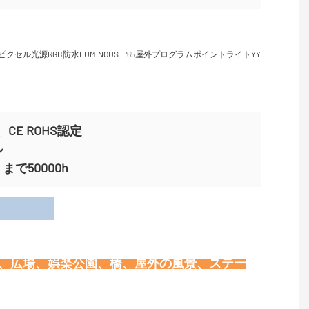
CE ROHS認定
ル
で50000h
用
物、広場、娯楽公園、橋、屋外の風景、ステー