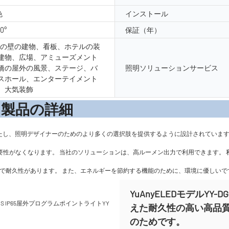
色
インストール
20°
保証（年）
外の壁の建物、看板、ホテルの装
建物、広場、アミューズメント
橋の屋外の風景、ステージ、バ
照明ソリューションサービス
スホール、エンターテイメント
、大気装飾
の詳
満たし、照明デザイナーのためのより多くの選択肢を提供するように設計されています
る必要性がなくなります。 当社のソリューションは、高ルーメン出力で利用できます
％安全で耐久性があります。 また、エネルギーを節約する機能のために、環境に優しいで
YuAnyELEDモデルY
えた耐久性の高い高品
のためです。