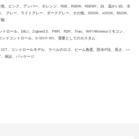
色、ピンク、アンバー、オレンジ、RGB、RGBW、RGBWY、白、温かい白、冷
、 グレー、ライトグレー、ダークグレー、その他、3000K、4000K、6500K、
可能
ントロール、DALI、Zigbee3.0、PWM、RDM、Triac、WiFi/Wirelessリモコン、
h、サウンドコントロール、0-10V/1-10V、需要としてのカスタム
CCT、コントロールモデル、ラベルのロゴ、ビーム角度、防水IP比、長さ、ハ
げ、保証、パッケージ