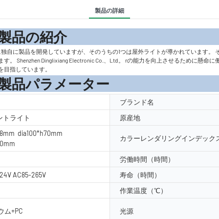
製品の詳細
の紹
c Co.、Ltd。 定期的に独自に製品を開発していますが、そのうちの1つは屋外ライトが導か
zhen Dinglixiang Electronic Co.、Ltd。 rの能力を向上させ
を目指しています。
メーター
ブランド名
イントライト
原産地
38mm dia100*h70mm
カラーレンダリングインデックス
h80mm
労働時間（時間）
24V AC85-265V
寿命（時間）
作業温度（℃）
ム+PC
光源