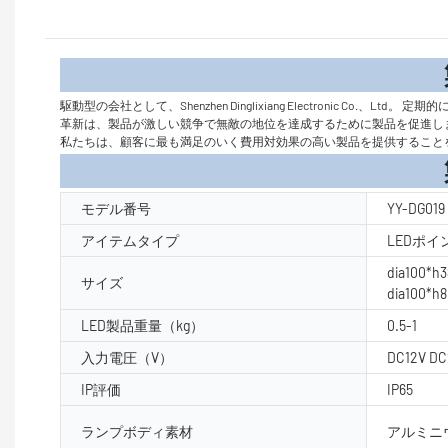
製品
駆動型の会社として、Shenzhen Dinglixiang Electroni
革新は、製品が激しい競争で無敵の地位を達成するために製品を促進します。 Shen
私たちは、顧客に最も満足のいく費用対効果の高い製品を提供すること
製品パラ
モデル番号
YY-DG019
アイテムタイプ
LEDポ
dia100*h
サイズ
dia100*
LED製品重量（kg）
0.5-1
入力電圧（V）
DC12V DC
IP評価
IP65
ランプボディ素材
アルミニウ