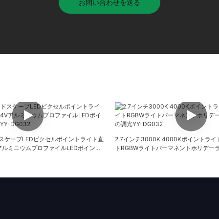
お問い合わせを送る
ンドスケープLEDピクセルポイントライト直
2.7インチ3000K 4000Kポイント
4VアルミニウムプロファイルLEDポイント
トRGBWライトパーマネントホリデー
DG032
調光YY-DG032