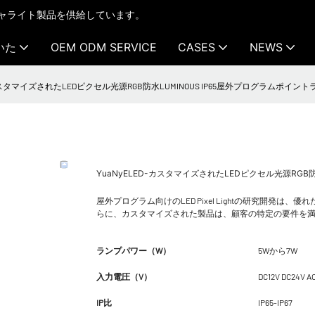
テクチャライト製品を供給しています。
いた
OEM ODM SERVICE
CASES
NEWS
-カスタマイズされたLEDピクセル光源RGB防水LUMINOUS IP65屋外プログラムポイントライト
YuaNyELED-カスタマイズされたLEDピクセル光源RGB防
屋外プログラム向けのLED Pixel Lightの研究開
らに、カスタマイズされた製品は、顧客の特定の要件を
ランプパワー（W）
5Wから7W
入力電圧（V）
DC12V DC24V A
IP比
IP65-IP67