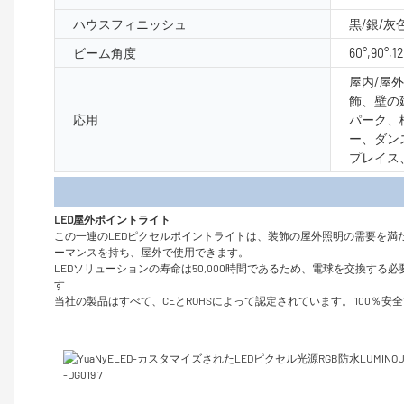
ハウスフィニッシュ
黒/銀/灰
ビーム角度
60°,90°,1
屋内/屋
飾、壁の
応用
パーク、
ー、ダン
プレイス
製品
LED屋外ポイントライト
この一連のLEDピクセルポイントライトは、装飾の屋外照明の需要を
ーマンスを持ち、屋外で使用できます。
LEDソリューションの寿命は50,000時間であるため、電球を交換す
す
当社の製品はすべて、CEとROHSによって認定されています。 100