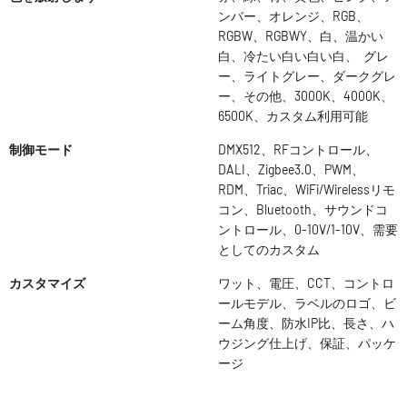
ンバー、オレンジ、RGB、
RGBW、RGBWY、白、温かい
白、冷たい白い白い白、 グレ
ー、ライトグレー、ダークグレ
ー、その他、3000K、4000K、
6500K、カスタム利用可能
制御モード
DMX512、RFコントロール、
DALI、Zigbee3.0、PWM、
RDM、Triac、WiFi/Wirelessリモ
コン、Bluetooth、サウンドコ
ントロール、0-10V/1-10V、需要
としてのカスタム
カスタマイズ
ワット、電圧、CCT、コントロ
ールモデル、ラベルのロゴ、ビ
ーム角度、防水IP比、長さ、ハ
ウジング仕上げ、保証、パッケ
ージ