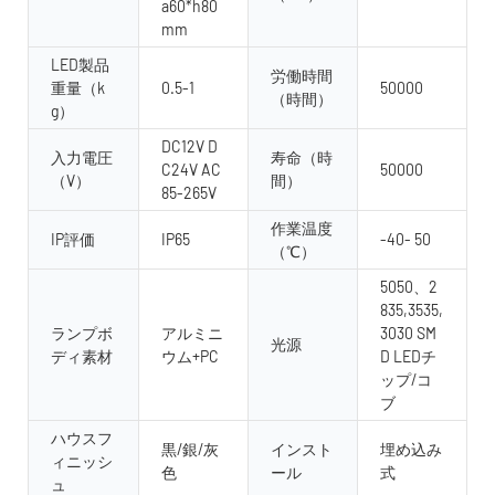
a60*h80
mm
LED製品
労働時間
重量（k
0.5-1
50000
（時間）
g）
DC12V D
入力電圧
寿命（時
C24V AC
50000
（V）
間）
85-265V
作業温度
IP評価
IP65
-40- 50
（℃）
5050、2
835,3535,
ランプボ
アルミニ
3030 SM
光源
ディ素材
ウム+PC
D LEDチ
ップ/コ
ブ
ハウスフ
黒/銀/灰
インスト
埋め込み
ィニッシ
色
ール
式
ュ