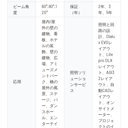
ビーム角
60°,90°,1
保証
2年、3
度
20°
（年）
年、5年
屋内/屋
照明と回
外の壁の
路の設
建物、看
計、Dialu
板、ホテ
x EVOレ
ルの装
イアウ
飾、壁の
ト、Lite
建物、広
pro DLX
場、アミ
レイアウ
ューズメ
照明ソリ
ト、AGI3
ントパー
ューショ
2レイア
応用
ク、橋の
ンサービ
ウト、自
屋外の風
ス
動CADレ
景、ステ
イアウ
ージ、バ
ト、オン
ー、ダン
サイトメ
スホー
ーター、
ル、エン
プロジェ
ターテイ
クトのイ