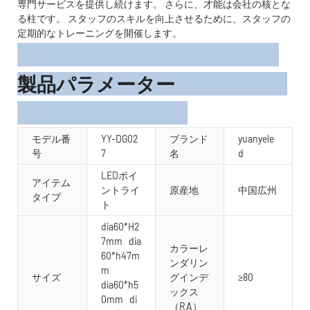
専門サービスを提供し続けます。 さらに、才能は会社の核とな
る柱です。 スタッフのスキルを向上させるために、スタッフの
定期的なトレーニングを開催します。
製品パラメーター
モデル番
YY-DG02
ブランド
yuanyele
号
7
名
d
LEDポイ
アイテム
ントライ
原産地
中国広州
タイプ
ト
dia60*H2
7mm dia
カラーレ
60*h47m
ンダリン
m
サイズ
グインデ
≥80
dia60*h5
ックス
0mm di
（RA）