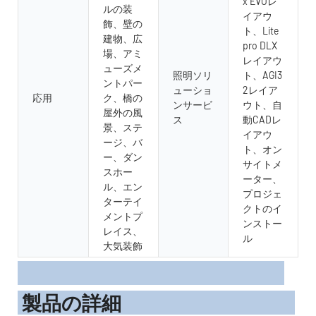
x EVOレ
ルの装
イアウ
飾、壁の
ト、Lite
建物、広
pro DLX
場、アミ
レイアウ
ューズメ
照明ソリ
ト、AGI3
ントパー
ューショ
2レイア
応用
ク、橋の
ンサービ
ウト、自
屋外の風
ス
動CADレ
景、ステ
イアウ
ージ、バ
ト、オン
ー、ダン
サイトメ
スホー
ーター、
ル、エン
プロジェ
ターテイ
クトのイ
メントプ
ンストー
レイス、
ル
大気装飾
製品の詳細