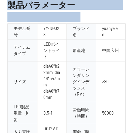
製品パラメーター
モデル番
YY-DG02
ブランド
yuanyele
号
8
名
d
LEDポイ
アイテム
ントライ
原産地
中国広州
タイプ
ト
dia46*h2
カラーレ
2mm dia
ンダリン
46*h43m
サイズ
グインデ
≥80
m
ックス
dia46*h7
（RA）
6mm
LED製品
労働時間
重量（k
0.5-1
50000
（時間）
g）
DC12V D
入力電圧
寿命（時