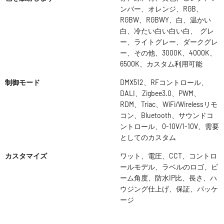
ンバー、オレンジ、RGB、
RGBW、RGBWY、白、温かい
白、冷たい白い白い白、 グレ
ー、ライトグレー、ダークグレ
ー、その他、3000K、4000K、
6500K、カスタム利用可能
制御モード
DMX512、RFコントロール、
DALI、Zigbee3.0、PWM、
RDM、Triac、WiFi/Wirelessリモ
コン、Bluetooth、サウンドコ
ントロール、0-10V/1-10V、需要
としてのカスタム
カスタマイズ
ワット、電圧、CCT、コントロ
ールモデル、ラベルのロゴ、ビ
ーム角度、防水IP比、長さ、ハ
ウジング仕上げ、保証、パッケ
ージ