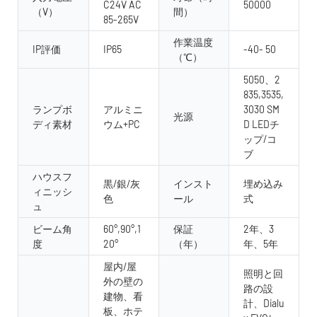
C24V AC
50000
（V）
間）
85-265V
作業温度
IP評価
IP65
-40- 50
（℃）
5050、2
835,3535,
ランプボ
アルミニ
3030 SM
光源
ディ素材
ウム+PC
D LEDチ
ップ/コ
ブ
ハウスフ
黒/銀/灰
インスト
埋め込み
ィニッシ
色
ール
式
ュ
ビーム角
60°,90°,1
保証
2年、3
度
20°
（年）
年、5年
屋内/屋
照明と回
外の壁の
路の設
建物、看
計、Dialu
板、ホテ