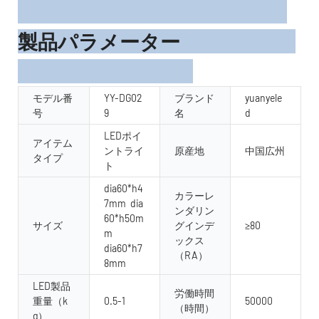
製品パラメーター
モデル番
YY-DG02
ブランド
yuanyele
号
9
名
d
LEDポイ
アイテム
ントライ
原産地
中国広州
タイプ
ト
dia60*h4
カラーレ
7mm dia
ンダリン
60*h50m
サイズ
グインデ
≥80
m
ックス
dia60*h7
（RA）
8mm
LED製品
労働時間
重量（k
0.5-1
50000
（時間）
g）