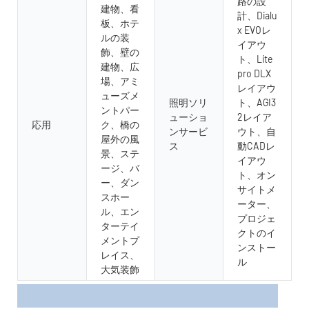
路の設
建物、看
計、Dialu
板、ホテ
x EVOレ
ルの装
イアウ
飾、壁の
ト、Lite
建物、広
pro DLX
場、アミ
レイアウ
ューズメ
照明ソリ
ト、AGI3
ントパー
ューショ
2レイア
応用
ク、橋の
ンサービ
ウト、自
屋外の風
ス
動CADレ
景、ステ
イアウ
ージ、バ
ト、オン
ー、ダン
サイトメ
スホー
ーター、
ル、エン
プロジェ
ターテイ
クトのイ
メントプ
ンストー
レイス、
ル
大気装飾