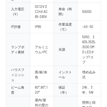
DC12V D
入力電圧
寿命（時
C24V AC
50000
（V）
間）
85-265V
作業温度
IP評価
IP65
-40- 50
（℃）
5050、2
835,3535,
ランプボ
アルミニ
3030 SM
光源
ディ素材
ウム+PC
D LEDチ
ップ/コ
ブ
ハウスフ
黒/銀/灰
インスト
埋め込み
ィニッシ
色
ール
式
ュ
ビーム角
60°,90°,1
保証
2年、3
度
20°
（年）
年、5年
屋内/屋
照明と回
外の壁の