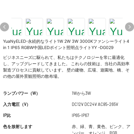
YuaNyELED-永続的なライト1W 2W 3W 3000Kファンシーライト4
in 1 IP65 RGBW中国LEDポイント照明点ライトYY -DG029
ビジネスニーズに駆られて、私たちはテクノロジーを常に最適化
し、アップグレードしてきました。 これらの技術は、当社の高効率
製造プロセスに貢献しています。 壁の建物、広場、遊園地、橋、そ
の他の屋外景観照明の散布場。
ランプパワー（W）
1Wから3W
入力電圧（V）
DC12V DC24V AC85-265V
IP比
IP65-IP67
色を放射します
赤、緑、青、黄色、ピンク、ア
ンバー、オレンジ、RGB、