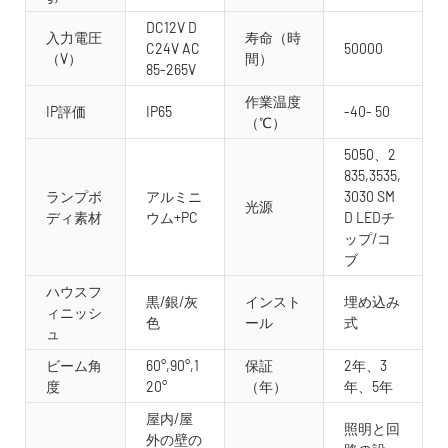
DC12V D
入力電圧
寿命（時
C24V AC
50000
（V）
間）
85-265V
作業温度
IP評価
IP65
-40- 50
（℃）
5050、2
835,3535,
ランプボ
アルミニ
3030 SM
光源
ディ素材
ウム+PC
D LEDチ
ップ/コ
ブ
ハウスフ
黒/銀/灰
インスト
埋め込み
ィニッシ
色
ール
式
ュ
ビーム角
60°,90°,1
保証
2年、3
度
20°
（年）
年、5年
屋内/屋
照明と回
外の壁の