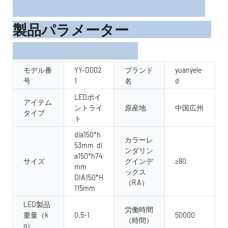
製品パラメーター
モデル番
YY-DG02
ブランド
yuanyele
号
1
名
d
LEDポイ
アイテム
ントライ
原産地
中国広州
タイプ
ト
dia150*h
カラーレ
53mm di
ンダリン
a150*h74
サイズ
グインデ
≥80
mm
ックス
DIA150*H
（RA）
115mm
LED製品
労働時間
重量（k
0.5-1
50000
（時間）
g）