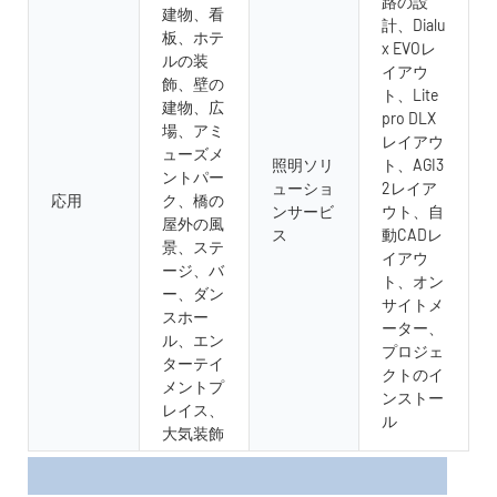
路の設
建物、看
計、Dialu
板、ホテ
x EVOレ
ルの装
イアウ
飾、壁の
ト、Lite
建物、広
pro DLX
場、アミ
レイアウ
ューズメ
照明ソリ
ト、AGI3
ントパー
ューショ
2レイア
応用
ク、橋の
ンサービ
ウト、自
屋外の風
ス
動CADレ
景、ステ
イアウ
ージ、バ
ト、オン
ー、ダン
サイトメ
スホー
ーター、
ル、エン
プロジェ
ターテイ
クトのイ
メントプ
ンストー
レイス、
ル
大気装飾