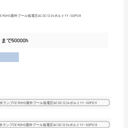
で50000h
用