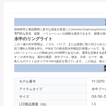
製品
技術研究と製品開発に多大な資金を投資したShenzhen Dinglixiang
専門的な意見、提案、ソリューションの経験を提供できます。 顧客が
水中のリングライト
この一連の水中照明は、ノズル、パイプ、または表面に取り付けられた
抗で優れた性能を持ち、IP68までの統合防水外観設計保護レベルで、
LEDソリューションの寿命は50,000時間であるため、電球を交換す
す この水中光は、屋外の風景、水中プール、噴水、川岸、ビーチ、橋、フ
私たちのライトはすべてCE ROHS認定を受けています。 この光は、
製品パラメ
モデル番号
YY-SDPD
アイテムタイプ
水中プー
サイズ
DIA 150
LED製品重量（kg）
1-5