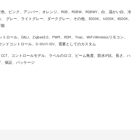
色、ピンク、アンバー、オレンジ、RGB、RGBW、RGBWY、白、温かい白、冷
、 グレー、ライトグレー、ダークグレー、その他、3000K、4000K、6500K、
可能
ントロール、DALI、Zigbee3.0、PWM、RDM、Triac、WiFi/Wirelessリモコン、
h、サウンドコントロール、0-10V/1-10V、需要としてのカスタム
CCT、コントロールモデル、ラベルのロゴ、ビーム角度、防水IP比、長さ、ハ
げ、保証、パッケージ