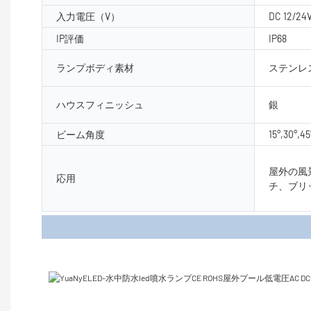
入力電圧（V）
DC 12/24
IP評価
IP68
ランプボディ素材
ステンレ
ハウスフィニッシュ
銀
ビーム角度
15°,30°,45
屋外の風
応用
チ、ブリ
製品