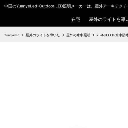
中国のYuanyeLed-Outdoor LED照明メーカーは、屋外アーキ
在宅
屋外のライトを導
Yuanyeled
屋外のライトを導いた
屋外の水中照明
YuaNyELED-水中防