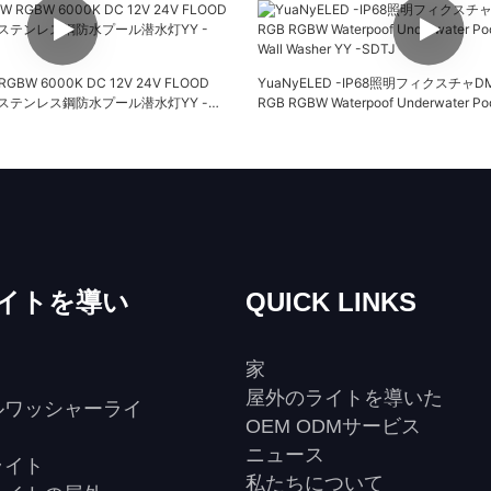
RGBW 6000K DC 12V 24V FLOOD
YuaNyELED -IP68照明フィクスチャD
ドステンレス鋼防水プール潜水灯YY -
RGB RGBW Waterpoof Underwater Pool
Wall Washer YY -SDTJ
イトを導い
QUICK LINKS
家
屋外のライトを導いた
ルワッシャーライ
OEM ODMサービス
ニュース
ライト
私たちについて