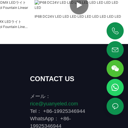
IP68 DC24V LED LED LED LED LED LED LED LED LED
MX LEDライト
 Fountain Linear
+86 19925346944
CONTACT US
メール：
rice@yuanyeled.com
Tel： +86-19925346944
WhatsApp： +86-
19925346944