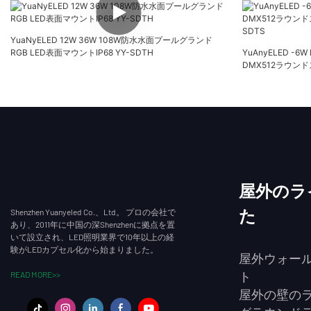
YuaNyELED 12W 36W 108W防水水面プールグランド
RGB LED表面マウントIP68 YY-SDTH
YuAnyELED -6W 
DMX512ラウン
SDTS
屋外のラ
Shenzhen Yuanyeled Co.、Ltd。 プロの会社で
た
あり、2011年に中国の深Shenzhenに拠点を置
いて設立され、LED照明業界で10年以上の経
験がLEDカプセル化から始まりました。
屋外ウォー
READ MORE>>
ト
屋外の壁の