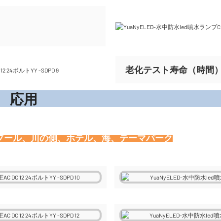
老化テスト寿命（時間）ま
応