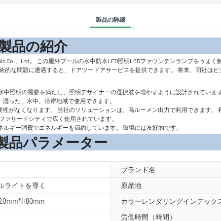
製品の詳細
の紹
 Electronic Co.、Ltd。 この屋外プールの水中防水LED照明LEDファウンテン
技術的な問題に遭遇すると、ドアツードアサービスを提供できます。 将来、同社はビ
水中照明の需要を満たし、照明デザイナーの選択肢を増やすように設計されています
塩、湿った、水中、沿岸地域で使用できます。
る必要性がなくなります。 当社のソリューションは、高ルーメン出力で利用できます
​​ァサードシティで広く使用されています。
低エネルギー消費でエネルギーを節約しています。 環境には友好的です。
ーター
ブランド名
ルライトを導く
原産地
-320mm*H80mm
カラーレンダリングインデックス
労働時間（時間）