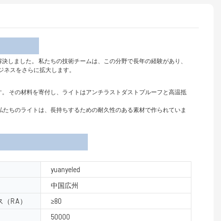
介
ランプをうまく解決しました。 私たちの技術チームは、この分野で長年の経験があり、
ジネスをさらに拡大します。
。 その材料を寄付し、ライトはアンチラストダストプルーフと高温抵
。 私たちのライトは、長持ちするための耐久性のある素材で作られていま
yuanyeled
中国広州
（RA）
≥80
50000