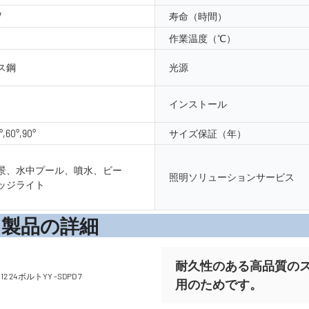
V
寿命（時間）
作業温度（℃）
ス鋼
光源
インストール
°,60°,90°
サイズ保証（年）
景、水中プール、噴水、ビー
照明ソリューションサービス
ッジライト
の詳
耐久性のある高品質の
用のためです。