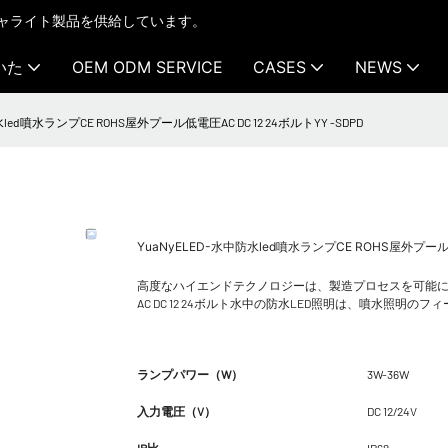
テクチャライト製品を供給しています。
いた
OEM ODM SERVICE
CASES
NEWS
水led噴水ランプCE ROHS屋外プール低電圧AC DC 12 24ボルトYY -SDPD
YuaNyELED-水中防水led噴水ランプCE ROHS屋外プール低
高度なハイエンドテクノロジーは、製造プロセスを可能に
AC DC 12 24ボルト水中の防水LED照明は、噴水照明
ランプパワー（W）
3W-36W
入力電圧（V）
DC 12/24V
IP比
IP68