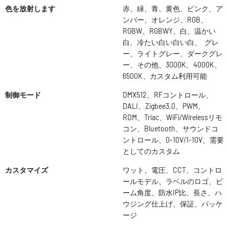
色を放射します
赤、緑、青、黄色、ピンク、ア
ンバー、オレンジ、RGB、
RGBW、RGBWY、白、温かい
白、冷たい白い白い白、 グレ
ー、ライトグレー、ダークグレ
ー、その他、3000K、4000K、
6500K、カスタム利用可能
制御モード
DMX512、RFコントロール、
DALI、Zigbee3.0、PWM、
RDM、Triac、WiFi/Wirelessリモ
コン、Bluetooth、サウンドコ
ントロール、0-10V/1-10V、需要
としてのカスタム
カスタマイズ
ワット、電圧、CCT、コントロ
ールモデル、ラベルのロゴ、ビ
ーム角度、防水IP比、長さ、ハ
ウジング仕上げ、保証、パッケ
ージ