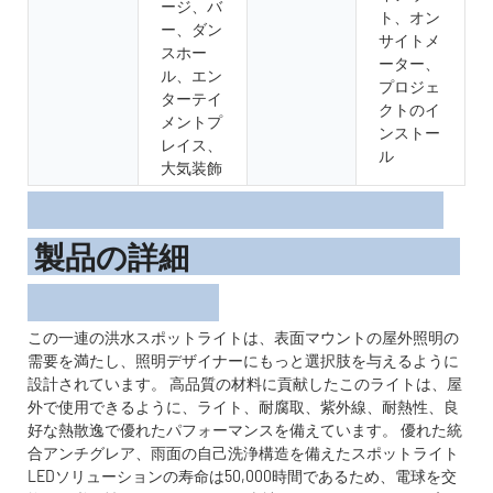
ージ、バ
ト、オン
ー、ダン
サイトメ
スホー
ーター、
ル、エン
プロジェ
ターテイ
クトのイ
メントプ
ンストー
レイス、
ル
大気装飾
製品の詳細
この一連の洪水スポットライトは、表面マウントの屋外照明の
需要を満たし、照明デザイナーにもっと選択肢を与えるように
設計されています。 高品質の材料に貢献したこのライトは、屋
外で使用できるように、ライト、耐腐取、紫外線、耐熱性、良
好な熱散逸で優れたパフォーマンスを備えています。 優れた統
合アンチグレア、雨面の自己洗浄構造を備えたスポットライト
LEDソリューションの寿命は50,000時間であるため、電球を交