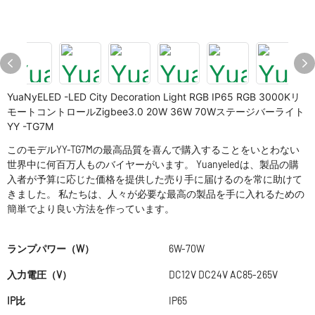
YuaNyELED -LED City Decoration Light RGB IP65 RGB 3000Kリ
モートコントロールZigbee3.0 20W 36W 70Wステージバーライト
YY -TG7M
このモデルYY-TG7Mの最高品質を喜んで購入することをいとわない
世界中に何百万人ものバイヤーがいます。 Yuanyeledは、製品の購
入者が予算に応じた価格を提供した売り手に届けるのを常に助けて
きました。 私たちは、人々が必要な最高の製品を手に入れるための
簡単でより良い方法を作っています。
ランプパワー（W）
6W-70W
入力電圧（V）
DC12V DC24V AC85-265V
IP比
IP65