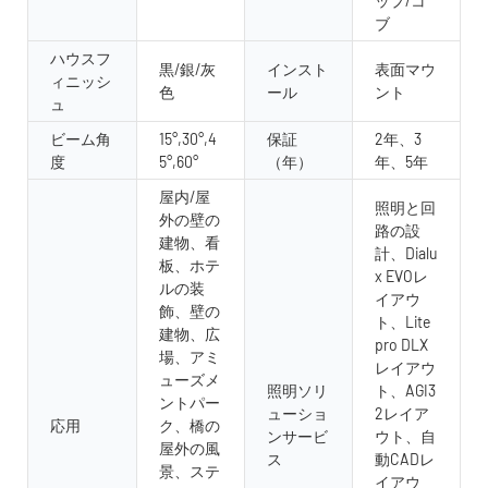
ップ/コ
ブ
ハウスフ
黒/銀/灰
インスト
表面マウ
ィニッシ
色
ール
ント
ュ
ビーム角
15°,30°,4
保証
2年、3
度
5°,60°
（年）
年、5年
屋内/屋
照明と回
外の壁の
路の設
建物、看
計、Dialu
板、ホテ
x EVOレ
ルの装
イアウ
飾、壁の
ト、Lite
建物、広
pro DLX
場、アミ
レイアウ
ューズメ
照明ソリ
ト、AGI3
ントパー
ューショ
2レイア
応用
ク、橋の
ンサービ
ウト、自
屋外の風
ス
動CADレ
景、ステ
イアウ