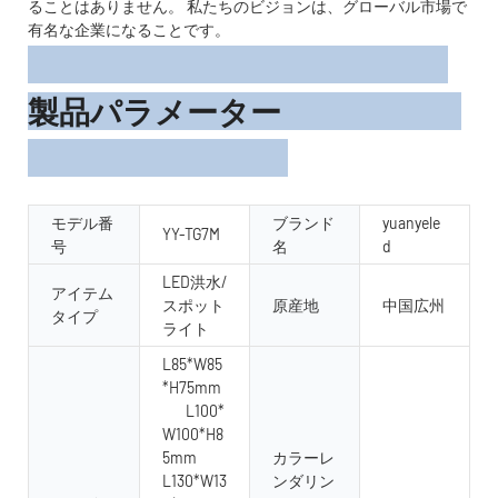
ることはありません。 私たちのビジョンは、グローバル市場で
有名な企業になることです。
製品パラメーター
モデル番
ブランド
yuanyele
YY-TG7M
号
名
d
LED洪水/
アイテム
スポット
原産地
中国広州
タイプ
ライト
L85*W85
*H75mm
L100*
W100*H8
5mm
カラーレ
L130*W13
ンダリン