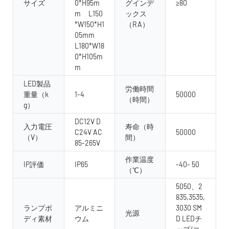
サイズ
0*H95m
グインデ
≥80
m L150
ックス
*W150*H1
（RA）
05mm
L180*W18
0*H​​105m
m
LED製品
労働時間
重量（k
1-4
50000
（時間）
g）
DC12V D
入力電圧
寿命（時
C24V AC
50000
（V）
間）
85-265V
作業温度
IP評価
IP65
-40- 50
（℃）
5050、2
835,3535,
ランプボ
アルミニ
3030 SM
光源
ディ素材
ウム
D LEDチ