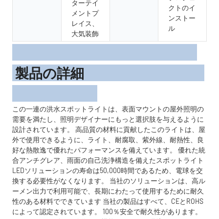
ターテイ
クトのイ
メントプ
ンストー
レイス、
ル
大気装飾
製品の詳細
この一連の洪水スポットライトは、表面マウントの屋外照明の
需要を満たし、照明デザイナーにもっと選択肢を与えるように
設計されています。 高品質の材料に貢献したこのライトは、屋
外で使用できるように、ライト、耐腐取、紫外線、耐熱性、良
好な熱散逸で優れたパフォーマンスを備えています。 優れた統
合アンチグレア、雨面の自己洗浄構造を備えたスポットライト
LEDソリューションの寿命は50,000時間であるため、電球を交
換する必要性がなくなります。 当社のソリューションは、高ル
ーメン出力で利用可能で、長期にわたって使用するために耐久
性のある材料でできています 当社の製品はすべて、CEとROHS
によって認定されています。 100％安全で耐久性があります。