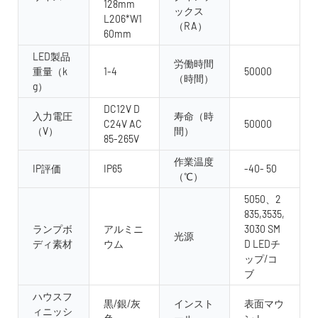
128mm
ックス
L206*W1
（RA）
60mm
LED製品
労働時間
重量（k
1-4
50000
（時間）
g）
DC12V D
入力電圧
寿命（時
C24V AC
50000
（V）
間）
85-265V
作業温度
IP評価
IP65
-40- 50
（℃）
5050、2
835,3535,
ランプボ
アルミニ
3030 SM
光源
ディ素材
ウム
D LEDチ
ップ/コ
ブ
ハウスフ
黒/銀/灰
インスト
表面マウ
ィニッシ