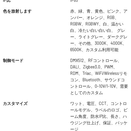
IP比
IP65
色を放射します
赤、緑、青、黄色、ピンク、ア
ンバー、オレンジ、RGB、
RGBW、RGBWY、白、温かい
白、冷たい白い白い白、 グレ
ー、ライトグレー、ダークグレ
ー、その他、3000K、4000K、
6500K、カスタム利用可能
制御モード
DMX512、RFコントロール、
DALI、Zigbee3.0、PWM、
RDM、Triac、WiFi/Wirelessリモ
コン、Bluetooth、サウンドコ
ントロール、0-10V/1-10V、需要
としてのカスタム
カスタマイズ
ワット、電圧、CCT、コントロ
ールモデル、ラベルのロゴ、ビ
ーム角度、防水IP比、長さ、ハ
ウジング仕上げ、保証、パッケ
ージ