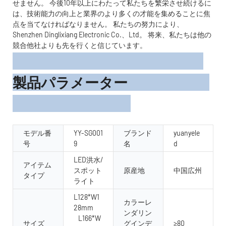
せません。 今後10年以上にわたって私たちを繁栄させ続けるに
は、技術能力の向上と業界のより多くの才能を集めることに焦
点を当てなければなりません。 私たちの努力により、
Shenzhen Dinglixiang Electronic Co.、Ltd。 将来、私たちは他の
競合他社よりも先を行くと信じています。
製品パラメーター
モデル番
YY-SG001
ブランド
yuanyele
号
9
名
d
LED洪水/
アイテム
スポット
原産地
中国広州
タイプ
ライト
L128*W1
カラーレ
28mm
ンダリン
L166*W
サイズ
グインデ
≥80