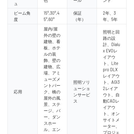
色
ール
ント
ュ
ビーム角
15°,30°,4
保証
2年、3
度
5°,60°
（年）
年、5年
屋内/屋
照明と回
外の壁の
路の設
建物、看
計、Dialu
板、ホテ
x EVOレ
ルの装
イアウ
飾、壁の
ト、Lite
建物、広
pro DLX
場、アミ
レイアウ
ューズメ
照明ソリ
ト、AGI3
ントパー
ューショ
2レイア
応用
ク、橋の
ンサービ
ウト、自
屋外の風
ス
動CADレ
景、ステ
イアウ
ージ、バ
ト、オン
ー、ダン
サイトメ
スホー
ーター、
ル、エン
プロジェ