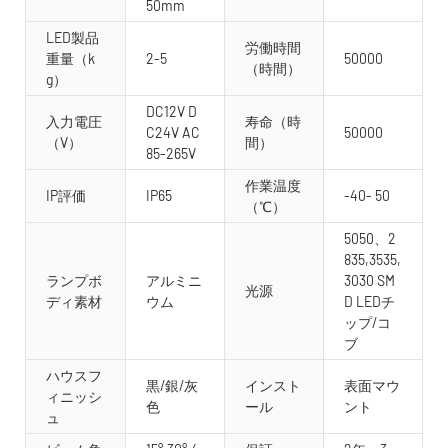
50mm
LED製品
労働時間
重量（k
2-5
50000
（時間）
g）
DC12V D
入力電圧
寿命（時
C24V AC
50000
（V）
間）
85-265V
作業温度
IP評価
IP65
-40- 50
（℃）
5050、2
835,3535,
ランプボ
アルミニ
3030 SM
光源
ディ素材
ウム
D LEDチ
ップ/コ
ブ
ハウスフ
黒/銀/灰
インスト
表面マウ
ィニッシ
色
ール
ント
ュ