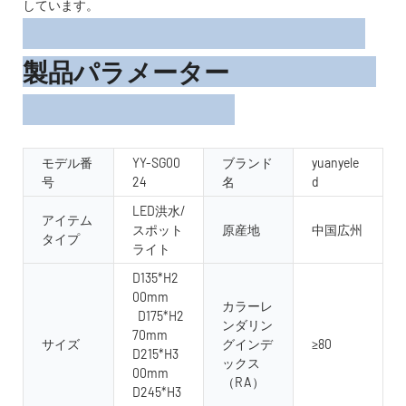
しています。
製品パラメーター
モデル番
YY-SG00
ブランド
yuanyele
号
24
名
d
LED洪水/
アイテム
スポット
原産地
中国広州
タイプ
ライト
D135*H2
00mm
カラーレ
D175*H2
ンダリン
70mm
サイズ
グインデ
≥80
D215*H3
ックス
00mm
（RA）
D245*H3