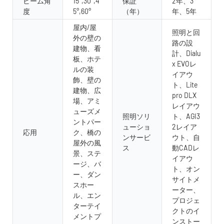
ビーム角
15°,30°,4
保証
2年、3
度
5°,60°
（年）
年、5年
屋内/屋
照明と回
外の壁の
路の設
建物、看
計、Dialu
板、ホテ
x EVOレ
ルの装
イアウ
飾、壁の
ト、Lite
建物、広
pro DLX
場、アミ
レイアウ
ューズメ
照明ソリ
ト、AGI3
ントパー
ューショ
2レイア
応用
ク、橋の
ンサービ
ウト、自
屋外の風
ス
動CADレ
景、ステ
イアウ
ージ、バ
ト、オン
ー、ダン
サイトメ
スホー
ーター、
ル、エン
プロジェ
ターテイ
クトのイ
メントプ
ンストー