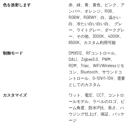
色を放射します
赤、緑、青、黄色、ピンク、ア
ンバー、オレンジ、RGB、
RGBW、RGBWY、白、温かい
白、冷たい白い白い白、 グレ
ー、ライトグレー、ダークグレ
ー、その他、3000K、4000K、
6500K、カスタム利用可能
制御モード
DMX512、RFコントロール、
DALI、Zigbee3.0、PWM、
RDM、Triac、WiFi/Wirelessリモ
コン、Bluetooth、サウンドコ
ントロール、0-10V/1-10V、需要
としてのカスタム
カスタマイズ
ワット、電圧、CCT、コントロ
ールモデル、ラベルのロゴ、ビ
ーム角度、防水IP比、長さ、ハ
ウジング仕上げ、保証、パッケ
ージ