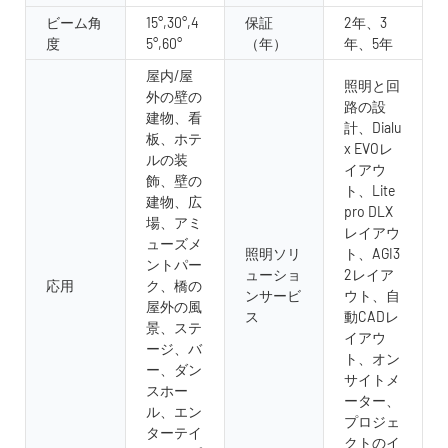
ビーム角
15°,30°,4
保証
2年、3
度
5°,60°
（年）
年、5年
屋内/屋
照明と回
外の壁の
路の設
建物、看
計、Dialu
板、ホテ
x EVOレ
ルの装
イアウ
飾、壁の
ト、Lite
建物、広
pro DLX
場、アミ
レイアウ
ューズメ
照明ソリ
ト、AGI3
ントパー
ューショ
2レイア
応用
ク、橋の
ンサービ
ウト、自
屋外の風
ス
動CADレ
景、ステ
イアウ
ージ、バ
ト、オン
ー、ダン
サイトメ
スホー
ーター、
ル、エン
プロジェ
ターテイ
クトのイ