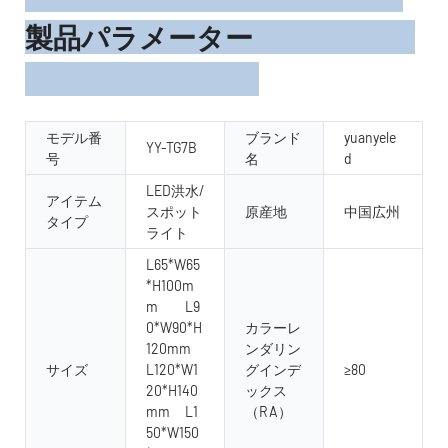
製品パラメーター
モデル番
ブランド
yuanyele
YY-TG7B
号
名
d
LED洪水/
アイテム
スポット
原産地
中国広州
タイプ
ライト
L65*W65
*H100m
m L9
0*W90*H
カラーレ
120mm
ンダリン
サイズ
L120*W1
グインデ
≥80
20*H140
ックス
mm L1
（RA）
50*W150