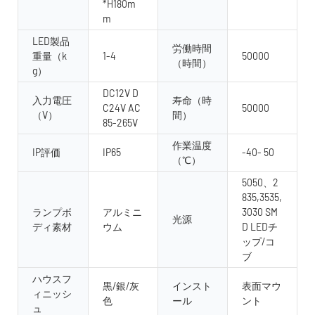
*H180m
m
LED製品
労働時間
重量（k
1-4
50000
（時間）
g）
DC12V D
入力電圧
寿命（時
C24V AC
50000
（V）
間）
85-265V
作業温度
IP評価
IP65
-40- 50
（℃）
5050、2
835,3535,
ランプボ
アルミニ
3030 SM
光源
ディ素材
ウム
D LEDチ
ップ/コ
ブ
ハウスフ
黒/銀/灰
インスト
表面マウ
ィニッシ
色
ール
ント
ュ