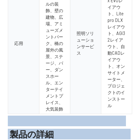
x EVOレ
ルの装
イアウ
飾、壁の
ト、Lite
建物、広
pro DLX
場、アミ
レイアウ
ューズメ
照明ソリ
ト、AGI3
ントパー
ューショ
2レイア
応用
ク、橋の
ンサービ
ウト、自
屋外の風
ス
動CADレ
景、ステ
イアウ
ージ、バ
ト、オン
ー、ダン
サイトメ
スホー
ーター、
ル、エン
プロジェ
ターテイ
クトのイ
メントプ
ンストー
レイス、
ル
大気装飾
製品の詳細