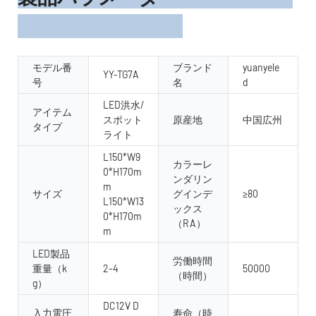
モデル番
ブランド
yuanyele
YY-TG7A
号
名
d
LED洪水/
アイテム
スポット
原産地
中国広州
タイプ
ライト
L150*W9
カラーレ
0*H170m
ンダリン
m
サイズ
グインデ
≥80
L150*W13
ックス
0*H170m
（RA）
m
LED製品
労働時間
重量（k
2-4
50000
（時間）
g）
DC12V D
入力電圧
寿命（時