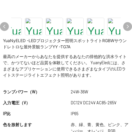
YuaNyELED -LEDプロジェクター照明スポットライトRGBWサウン
ドレトロな屋外景観ランプYY -TG7A
最高のメーカーからあなたを提供するあなたの排他的な洪水ライト
で、かつてないほど品質を体験してください。 YuanyEledには、さ
まざまなアプリケーションに使用できるさまざまなタイプのLEDラ
イトステージライトエフェクト照明があります。
ランプパワー（W）
24W-36W
入力電圧（V）
DC12V DC24V AC85-265V
IP比
IP65
色を放射します
赤、緑、青、黄色、ピンク、ア
ンバー、オレンジ、RGB、