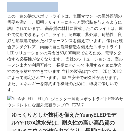
この一連の洪水スポットライトは、表面マウントの屋外照明の
需要を満たし、照明デザイナーにもっと選択肢を与えるように
設計されています。 高品質の材料に貢献したこのライトは、屋
外で使用できるように、ライト、耐腐取、紫外線、耐熱性、良
好な熱散逸で優れたパフォーマンスを備えています。 優れた統
合アンチグレア、雨面の自己洗浄構造を備えたスポットライト
LEDソリューションの寿命は50,000時間であるため、電球を交
換する必要性がなくなります。 当社のソリューションは、高ル
ーメン出力で利用可能で、長期にわたって使用するために耐久
性のある材料でできています 当社の製品はすべて、CEとROHS
によって認定されています。 100％安全で耐久性があります。
また、エネルギーを節約する機能のために、環境に優しいで
す。
ゆっくりとした技術を備えたYuanyELEDモデ
ルYY-TG7A洪水光は、耐久性の高い高品質の
アルミニウムで作られており、長期にわたる