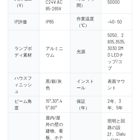
C24V AC
50000
（V）
間）
85-265V
作業温度
IP評価
IP65
-40- 50
（℃）
5050、2
835,3535,
ランプボ
アルミニ
3030 SM
光源
ディ素材
ウム
D LEDチ
ップ/コ
ブ
ハウスフ
黒/銀/灰
インスト
表面マウ
ィニッシ
色
ール
ント
ュ
ビーム角
15°,30°,4
保証
2年、3
度
5°,60°
（年）
年、5年
屋内/屋
照明と回
外の壁の
路の設
建物、看
計、Dialu
板、ホテ