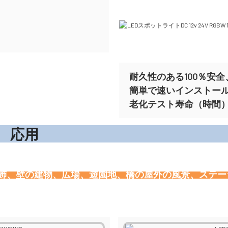
耐久性のある100％安全、
簡単で速いインストー
老化テスト寿命（時間）ま
応
装飾、壁の建物、広場、遊園地、橋の屋外の風景、ステ