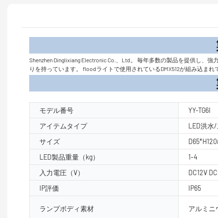
製品
Shenzhen Dinglixiang Electronic Co.、Ltd
りを持っています。 floodライトで使用されているDMX512が組み
製品パラ
モデル番号
YY-TG6I
アイテムタイプ
LED洪水
サイズ
D65*H12
LED製品重量（kg）
1-4
入力電圧（V）
DC12V DC
IP評価
IP65
ランプボディ素材
アルミニ