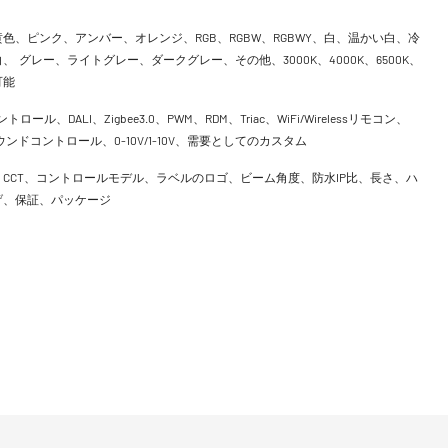
色、ピンク、アンバー、オレンジ、RGB、RGBW、RGBWY、白、温かい白、冷
、 グレー、ライトグレー、ダークグレー、その他、3000K、4000K、6500K、
可能
ントロール、DALI、Zigbee3.0、PWM、RDM、Triac、WiFi/Wirelessリモコン、
h、サウンドコントロール、0-10V/1-10V、需要としてのカスタム
CCT、コントロールモデル、ラベルのロゴ、ビーム角度、防水IP比、長さ、ハ
げ、保証、パッケージ