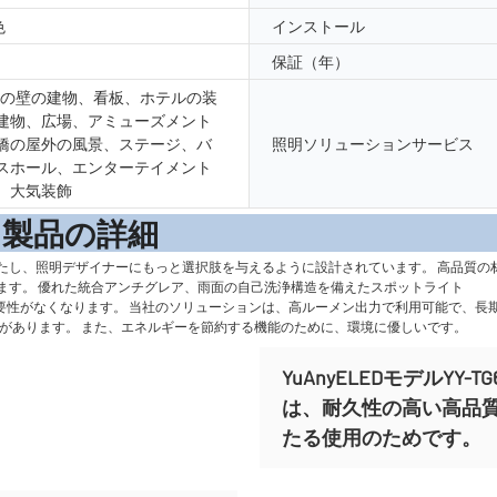
色
インストール
保証（年）
外の壁の建物、看板、ホテルの装
建物、広場、アミューズメント
橋の屋外の風景、ステージ、バ
照明ソリューションサービス
スホール、エンターテイメント
、大気装飾
の詳
たし、照明デザイナーにもっと選択肢を与えるように設計されています。 高品質の
ます。 優れた統合アンチグレア、雨面の自己洗浄構造を備えたスポットライト
る必要性がなくなります。 当社のソリューションは、高ルーメン出力で利用可能で、
久性があります。 また、エネルギーを節約する機能のために、環境に優しいです。
YuAnyELEDモデルY
は、耐久性の高い高品
たる使用のためです。