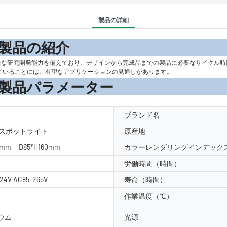
製品の詳細
の紹
。 毎年多数の製品を提供し、強力な研究開発能力を備えており、デザインから完成品までの製品に必
込まれていることには、有望なアプリケーションの見通しがあります。
メーター
ブランド名
/スポットライト
原産地
0mm D85*H160mm
カラーレンダリングインデックス
労働時間（時間）
24V AC85-265V
寿命（時間）
作業温度（℃）
ウム
光源