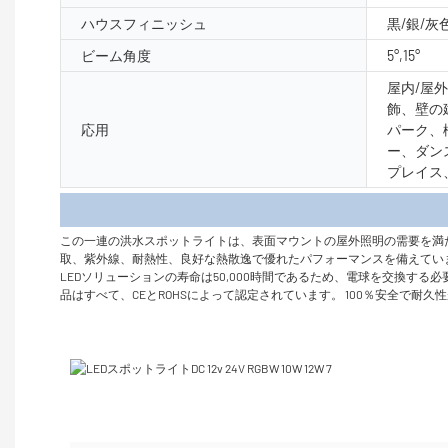
ハウスフィニッシュ
黒/銀/灰
ビーム角度
5°,15°
屋内/屋
飾、壁の
応用
パーク、
ー、ダン
プレイス
製品
この一連の洪水スポットライトは、表面マウントの屋外照明の需要を満
取、紫外線、耐熱性、良好な熱散逸で優れたパフォーマンスを備えてい
LEDソリューションの寿命は50,000時間であるため、電球を交換す
品はすべて、CEとROHSによって認定されています。 100％安全で耐