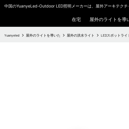
中国のYuanyeLed-Outdoor LED照明メーカーは、屋外アーキ
在宅
屋外のライトを導
Yuanyeled
屋外のライトを導いた
屋外の洪水ライト
LEDスポットライトDC 