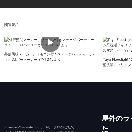
関連製品
外部照明メーカー、リモコン付きステージパーティーライ
ト、DJバーメーカー YY-TG4Lより
Tuya Floodlig
壁洗濯フィリップスDM
マスライトYY-SG
屋外のラ
Shenzhen Yuanyeled Co.、Ltd。 プロの会社で
た