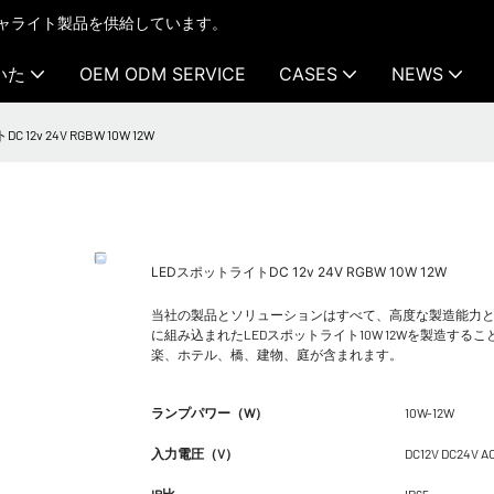
テクチャライト製品を供給しています。
いた
OEM ODM SERVICE
CASES
NEWS
12v 24V RGBW 10W 12W
LEDスポットライトDC 12v 24V RGBW 10W 12W
当社の製品とソリューションはすべて、高度な製造能力と主
に組み込まれたLEDスポットライト10W 12Wを製造す
楽、ホテル、橋、建物、庭が含まれます。
ランプパワー（W）
10W-12W
入力電圧（V）
DC12V DC24V A
IP比
IP65