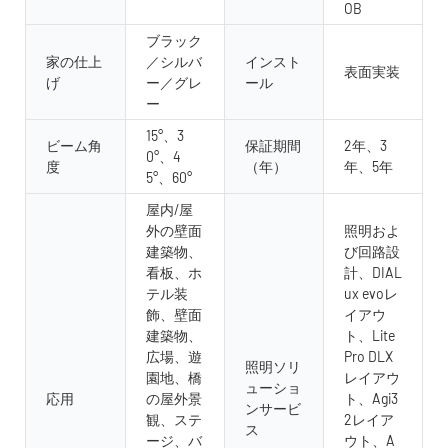
OB
ブラック
家の仕上
／シルバ
インスト
表面実装
げ
ー／グレ
ール
ー
15°、3
ビーム角
保証期間
2年、3
0°、4
度
（年）
年、5年
5°、60°
屋内/屋
外の壁面
照明およ
建築物、
び回路設
看板、ホ
計、DIAL
テル装
ux evoレ
飾、壁面
イアウ
建築物、
ト、Lite
広場、遊
Pro DLX
照明ソリ
園地、橋
レイアウ
ューショ
応用
の屋外景
ト、Agi3
ンサービ
観、ステ
2レイア
ス
ージ、バ
ウト、A