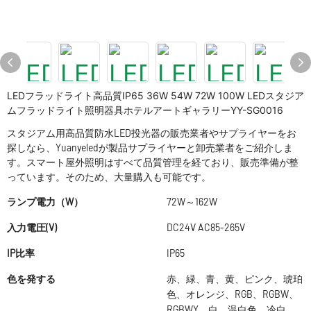
LEDフラッドライト高品質IP65 36W 54W 72W 100W LEDスタジア
ムフラッドライト照明器具ホテルアートギャラリーYY-SG0016
スタジアム用高品質防水LED投光器の販売業者やサプライヤーをお
探しなら、Yuanyeledが製品サプライヤーと卸売業者をご紹介しま
す。スマート屋外照明はすべて品質管理を経ており、販売準備が整
っています。そのため、大量購入も可能です。
ランプ電力（W）
72W～162W
入力電圧(V)
DC24V AC85-265V
IP比率
IP65
色を発する
赤、緑、青、黄、ピンク、琥珀
色、オレンジ、RGB、RGBW、
RGBWY、白、温白色、冷白