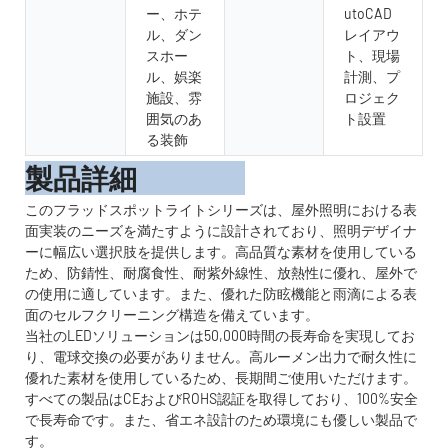
ー、ホテ
utoCAD
ル、ダン
レイアウ
スホー
ト、現場
ル、娯楽
計測、プ
施設、雰
ロジェク
囲気のあ
ト設置
る装飾
製品詳細
このフラッドスポットライトシリーズは、屋外照明における表
面実装のニーズを満たすように設計されており、照明デザイナ
ーに幅広い選択肢を提供します。高品質な素材を使用している
ため、防錆性、耐腐食性、耐紫外線性、放熱性に優れ、屋外で
の使用に適しています。また、優れた防眩機能と雨滴による表
面のセルフクリーニング構造を備えています。
当社のLEDソリューションは50,000時間の長寿命を実現してお
り、電球交換の必要がありません。高ルーメン出力で耐久性に
優れた素材を使用しているため、長期間ご使用いただけます。
すべての製品はCEおよびROHS認証を取得しており、100%安全
で長寿命です。また、省エネ設計のため環境にも優しい製品で
す。