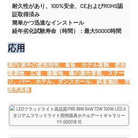
耐久性があり、100%安全、CEおよびROHS認
証取得済み
簡単かつ迅速なインストール
経年劣化試験寿命（時間）：最大50000時間
応用
屋内/屋外の壁面照明、看板、ホテル装飾、壁面
建築物、広場、遊園地、橋の屋外景観、ステー
ジ、バー、ホテル、ダンスホール、娯楽施設、雰
囲気装飾