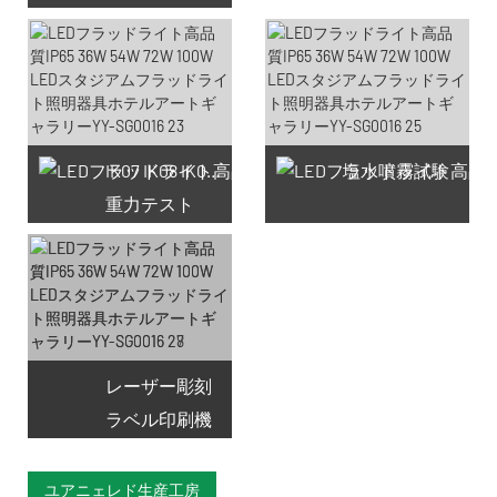
利用可能なクーポン66件
IK07 IK08 IK09 IK10
塩水噴霧試験
重力テスト
レーザー彫刻
ラベル印刷機
ユアニェレド生産工房