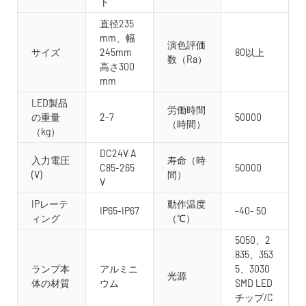
ト
直径235
mm、幅
演色評価
サイズ
245mm
80以上
数（Ra）
高さ300
mm
LED製品
労働時間
の重量
2-7
50000
（時間）
（kg）
DC24V A
入力電圧
寿命（時
C85-265
50000
(V)
間）
V
IPレーテ
動作温度
IP65-IP67
-40- 50
ィング
（℃）
5050、2
835、353
ランプ本
アルミニ
5、3030
光源
体の材質
ウム
SMD LED
チップ/C