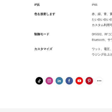
IP比
IP65
色を放射します
赤、緑、青、黄
たい白い白い白
カスタム利用
制御モード
DMX512、RFコ
Bluetoot
カスタマイズ
ワット、電圧、
ウジング仕上