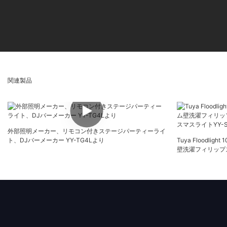
関連製品
外部照明メーカー、リモコン付きステージパーティーライ
ト、DJバーメーカー YY-TG4Lより
Tuya Floodlig
壁洗濯フィリップスDM
マスライトYY-SG