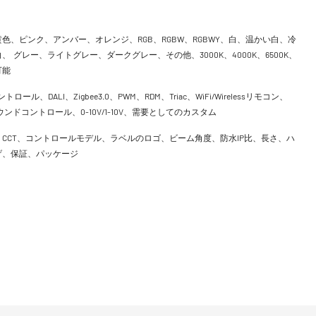
色、ピンク、アンバー、オレンジ、RGB、RGBW、RGBWY、白、温かい白、冷
、 グレー、ライトグレー、ダークグレー、その他、3000K、4000K、6500K、
可能
ントロール、DALI、Zigbee3.0、PWM、RDM、Triac、WiFi/Wirelessリモコン、
h、サウンドコントロール、0-10V/1-10V、需要としてのカスタム
CCT、コントロールモデル、ラベルのロゴ、ビーム角度、防水IP比、長さ、ハ
げ、保証、パッケージ