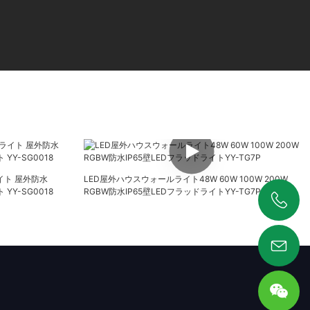
ーライト 屋外防水
LED屋外ハウスウォールライト48W 60W 100W 200W
YY-SG0018
RGBW防水IP65壁LEDフラッドライトYY-TG7P
+86 19925346944