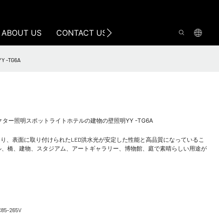
ABOUT US
CONTACT US
 -TG6A
W 9Wプロジェクター照明スポットライトホテルの建物の壁照明YY -TG6A
り、表面に取り付けられたLED洪水光が安定した性能と高品質になっているこ
ル、橋、建物、スタジアム、アートギャラリー、博物館、庭で素晴らしい用途が
C85-265V