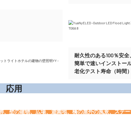
耐久性のある100％安全、
簡単で速いインストー
老化テスト寿命（時間）ま
応
装飾、壁の建物、広場、遊園地、橋の屋外の風景、ステ