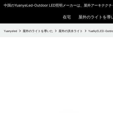
中国のYuanyeLed-Outdoor LED照明メーカーは、屋外アーキ
在宅
屋外のライトを導
Yuanyeled
屋外のライトを導いた
屋外の洪水ライト
YuaNyELED -O