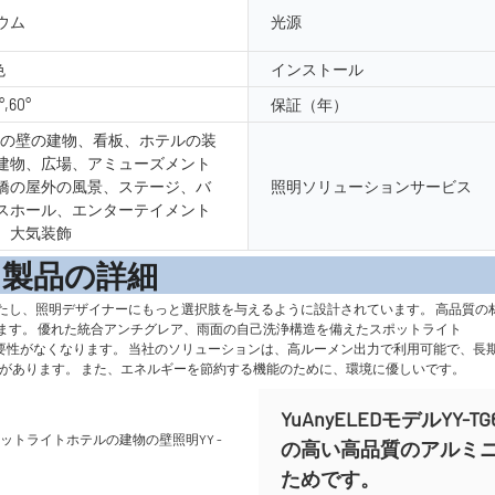
ウム
光源
色
インストール
°,60°
保証（年）
外の壁の建物、看板、ホテルの装
建物、広場、アミューズメント
橋の屋外の風景、ステージ、バ
照明ソリューションサービス
スホール、エンターテイメント
、大気装飾
の詳
たし、照明デザイナーにもっと選択肢を与えるように設計されています。 高品質の
ます。 優れた統合アンチグレア、雨面の自己洗浄構造を備えたスポットライト
る必要性がなくなります。 当社のソリューションは、高ルーメン出力で利用可能で、
久性があります。 また、エネルギーを節約する機能のために、環境に優しいです。
YuAnyELEDモデルY
の高い高品質のアルミ
ためです。