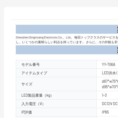
製品
Shenzhen Dinglixiang Electronic Co.、Ltd。
し、いくつかの素晴らしい利点を持っています。 さらに、その外観も
製品パラ
モデル番号
YY-TG6A
アイテムタイプ
LED洪水
d67*w75
サイズ
d95*w70
LED製品重量（kg）
1-3
入力電圧（V）
DC12V DC
IP評価
IP65