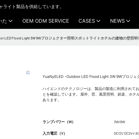
テクチャライト製品を供給しています。
いた
OEM ODM SERVICE
CASES
NEWS
utdoor LED Flood Light 3W 9Wプロジェクター照明スポットライトホテルの建物の壁照明YY
YuaNyELED -Outdoor LED Flood Light 3
ハイエンドのテクノロジーは、製品の製造に利用されてお
とを確認しています。 屋外、窓、風景照明、娯楽、ホテ
あります。
ランプパワー（W）
3W/9W
入力電圧（V）
DC12V DC24V A