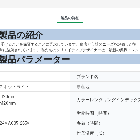
製品の詳細
の紹
 毎回トップクラスのサービスを受けることを保証することに専念しています。 顧客と市場のニーズ
非常に強調されています。 私たちのクリエイティブデザイナーは、最新の業界トレ
メーター
ブランド名
/スポットライト
原産地
*h120mm
カラーレンダリングインデックス
*h120mm
労働時間（時間）
24V AC85-265V
寿命（時間）
作業温度（℃）