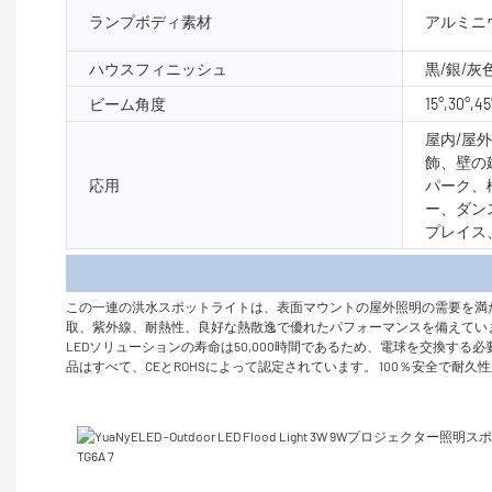
ランプボディ素材
アルミニ
ハウスフィニッシュ
黒/銀/灰
ビーム角度
15°,30°,45
屋内/屋
飾、壁の
応用
パーク、
ー、ダン
プレイス
製品
この一連の洪水スポットライトは、表面マウントの屋外照明の需要を満
取、紫外線、耐熱性、良好な熱散逸で優れたパフォーマンスを備えてい
LEDソリューションの寿命は50,000時間であるため、電球を交換す
品はすべて、CEとROHSによって認定されています。 100％安全で耐