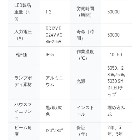
LED製品
労働時間
重量（k
1-2
50000
（時間）
g）
DC12V D
入力電圧
寿命（時
C24V AC
50000
（V）
間）
85-265V
作業温度
IP評価
IP65
-40- 50
（℃）
5050、2
835,3535,
ランプボ
アルミニ
光源
3030 SM
ディ素材
ウム
D LEDチ
ップ
ハウスフ
黒/銀/灰
インスト
埋め込み
ィニッシ
色
ール
式
ュ
ビーム角
保証
2年、3
120°,180°
度
（年）
年、5年