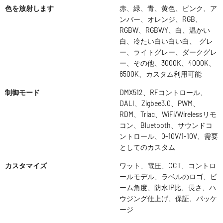
色を放射します
赤、緑、青、黄色、ピンク、ア
ンバー、オレンジ、RGB、
RGBW、RGBWY、白、温かい
白、冷たい白い白い白、 グレ
ー、ライトグレー、ダークグレ
ー、その他、3000K、4000K、
6500K、カスタム利用可能
制御モード
DMX512、RFコントロール、
DALI、Zigbee3.0、PWM、
RDM、Triac、WiFi/Wirelessリモ
コン、Bluetooth、サウンドコ
ントロール、0-10V/1-10V、需要
としてのカスタム
カスタマイズ
ワット、電圧、CCT、コントロ
ールモデル、ラベルのロゴ、ビ
ーム角度、防水IP比、長さ、ハ
ウジング仕上げ、保証、パッケ
ージ