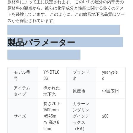
原材料によって主に決定されます。 このLEDの屋外の内部光の
原材料の観点から、彼らは化学成分と性能に関する多くのテス
トを経験しています。 このように、この線形地下光品質はソー
スから保証されています。
製品パラメーター
モデル番
YY-DTL0
ブランド
yuanyele
号
06
名
d
アイテム
導かれた
原産地
中国広州
タイプ
地下光
長さ200-
カラーレ
1500mm
ンダリン
サイズ
幅45m
グインデ
≥80
m 高さ6
ックス
5mm
（RA）