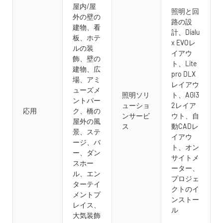
屋内/屋
照明と回
外の壁の
路の設
建物、看
計、Dialu
板、ホテ
x EVOレ
ルの装
イアウ
飾、壁の
ト、Lite
建物、広
pro DLX
場、アミ
レイアウ
ューズメ
照明ソリ
ト、AGI3
ントパー
ューショ
2レイア
応用
ク、橋の
ンサービ
ウト、自
屋外の風
ス
動CADレ
景、ステ
イアウ
ージ、バ
ト、オン
ー、ダン
サイトメ
スホー
ーター、
ル、エン
プロジェ
ターテイ
クトのイ
メントプ
ンストー
レイス、
ル
大気装飾