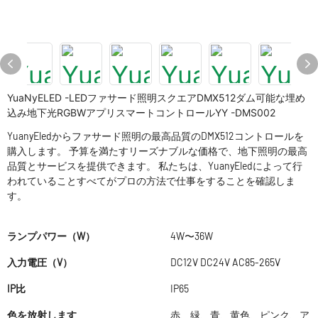
YuaNyELED -LEDファサード照明スクエアDMX512ダム可能な埋め
込み地下光RGBWアプリスマートコントロールYY -DMS002
YuanyEledからファサード照明の最高品質のDMX512コントロールを
購入します。 予算を満たすリーズナブルな価格で、地下照明の最高
品質とサービスを提供できます。 私たちは、YuanyEledによって行
われていることすべてがプロの方法で仕事をすることを確認しま
す。
ランプパワー（W）
4W〜36W
入力電圧（V）
DC12V DC24V AC85-265V
IP比
IP65
色を放射します
赤、緑、青、黄色、ピンク、ア