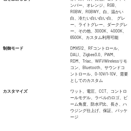
ンバー、オレンジ、RGB、
RGBW、RGBWY、白、温かい
白、冷たい白い白い白、 グレ
ー、ライトグレー、ダークグレ
ー、その他、3000K、4000K、
6500K、カスタム利用可能
制御モード
DMX512、RFコントロール、
DALI、Zigbee3.0、PWM、
RDM、Triac、WiFi/Wirelessリモ
コン、Bluetooth、サウンドコ
ントロール、0-10V/1-10V、需要
としてのカスタム
カスタマイズ
ワット、電圧、CCT、コントロ
ールモデル、ラベルのロゴ、ビ
ーム角度、防水IP比、長さ、ハ
ウジング仕上げ、保証、パッケ
ージ