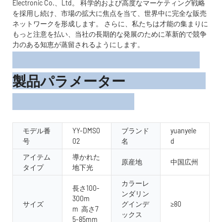
Electronic Co.、Ltd。 科学的および高度なマーケティング戦略
を採用し続け、市場の拡大に焦点を当て、世界中に完全な販売
ネットワークを形成します。 さらに、私たちは才能の集まりに
もっと注意を払い、当社の長期的な発展のために革新的で競争
力のある知恵が蒸留されるようにします。
製品パラメーター
モデル番
YY-DMS0
ブランド
yuanyele
号
02
名
d
アイテム
導かれた
原産地
中国広州
タイプ
地下光
カラーレ
長さ100-
ンダリン
300m
サイズ
グインデ
≥80
m 高さ7
ックス
5-85mm