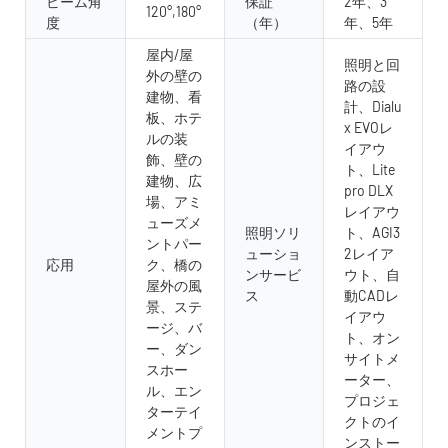
ビーム角
保証
2年、3
120°,180°
度
（年）
年、5年
屋内/屋
照明と回
外の壁の
路の設
建物、看
計、Dialu
板、ホテ
x EVOレ
ルの装
イアウ
飾、壁の
ト、Lite
建物、広
pro DLX
場、アミ
レイアウ
ューズメ
照明ソリ
ト、AGI3
ントパー
ューショ
2レイア
応用
ク、橋の
ンサービ
ウト、自
屋外の風
ス
動CADレ
景、ステ
イアウ
ージ、バ
ト、オン
ー、ダン
サイトメ
スホー
ーター、
ル、エン
プロジェ
ターテイ
クトのイ
メントプ
ンストー