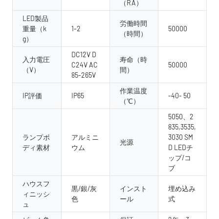
（RA）
LED製品
労働時間
重量（k
1-2
50000
（時間）
g）
DC12V D
入力電圧
寿命（時
C24V AC
50000
（V）
間）
85-265V
作業温度
IP評価
IP65
-40- 50
（℃）
5050、2
835,3535,
ランプボ
アルミニ
3030 SM
光源
ディ素材
ウム
D LEDチ
ップ/コ
ブ
ハウスフ
黒/銀/灰
インスト
埋め込み
ィニッシ
色
ール
式
ュ