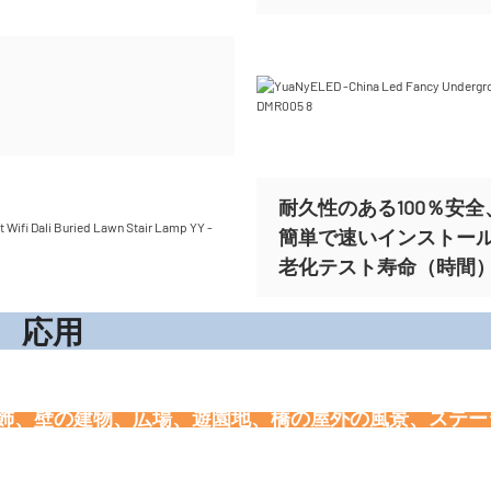
耐久性のある100％安全、
簡単で速いインストー
老化テスト寿命（時間）ま
応
装飾、壁の建物、広場、遊園地、橋の屋外の風景、ステ