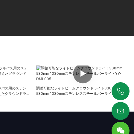
キパス用のステン
調整可能なライトビームグロウンドライト330mm
備えたグラウンドラ
530mm 1030mmステンレススチールバーライトYY-
+86 19925346944
DML005