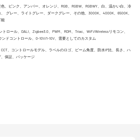
色、ピンク、アンバー、オレンジ、RGB、RGBW、RGBWY、白、温かい白、冷
、 グレー、ライトグレー、ダークグレー、その他、3000K、4000K、6500K、
可能
ントロール、DALI、Zigbee3.0、PWM、RDM、Triac、WiFi/Wirelessリモコン、
h、サウンドコントロール、0-10V/1-10V、需要としてのカスタム
CCT、コントロールモデル、ラベルのロゴ、ビーム角度、防水IP比、長さ、ハ
げ、保証、パッケージ