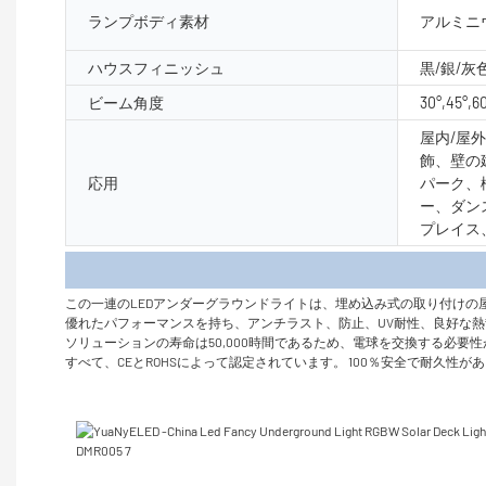
ランプボディ素材
アルミニ
ハウスフィニッシュ
黒/銀/灰
ビーム角度
30°,45°,6
屋内/屋
飾、壁の
応用
パーク、
ー、ダン
プレイス
製品
この一連のLEDアンダーグラウンドライトは、埋め込み式の取り付け
優れたパフォーマンスを持ち、アンチラスト、防止、UV耐性、良好な熱
ソリューションの寿命は50,000時間であるため、電球を交換する必
すべて、CEとROHSによって認定されています。 100％安全で耐久性