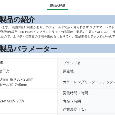
製品の詳細
の紹
います。 範囲の広い範囲があり、のフィールドで広く見られます
スクエア、レスト
照明装飾場所
LED IP65のイングランドライトの品質は、業界の主要レベルにあり、優れた技
に駆り立てられたので、より多くの業界の才能を集めるつもりです。 製品開発とテクノロ
メーター
05
ブランド名
地下光
原産地
250mm 高さ80-125mm
カラーレンダリングインデックス
ール70-240mm
労働時間（時間）
24V AC85-265V
寿命（時間）
作業温度（℃）