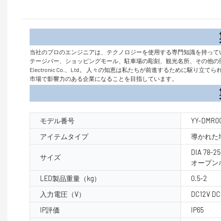
製品
当社のプロのエンジニアは、テクノロジーを使用する専門知識を持って
テージバー、ショッピングモール、駐車場の彫刻、観光名所、その他の
Electronic Co.、Ltd。 人々の知恵は私たちが前進するため
市場で影響力のある企業になることを目指しています。
製品パラ
モデル番号
YY-DMR0
アイテムタイプ
導かれた
DIA 78-
サイズ
オープンホ
LED製品重量（kg）
0.5-2
入力電圧（V）
DC12V DC
IP評価
IP65