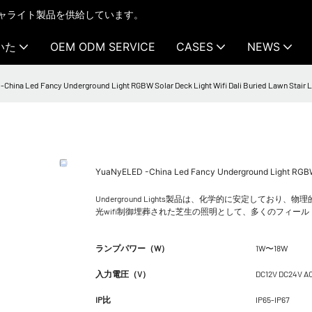
テクチャライト製品を供給しています。
いた
OEM ODM SERVICE
CASES
NEWS
China Led Fancy Underground Light RGBW Solar Deck Light Wifi Dali Buried Lawn Stai
YuaNyELED -China Led Fancy Underground Light RGBW 
Underground Lights製品は、化学的に安定して
光wifi制御埋葬された芝生の照明として、多くのフィー
ランプパワー（W）
1W〜18W
入力電圧（V）
DC12V DC24V A
IP比
IP65-IP67