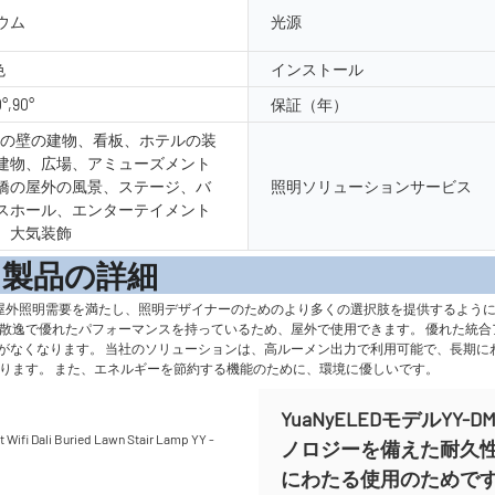
ウム
光源
色
インストール
0°,90°
保証（年）
外の壁の建物、看板、ホテルの装
建物、広場、アミューズメント
橋の屋外の風景、ステージ、バ
照明ソリューションサービス
スホール、エンターテイメント
、大気装飾
の詳
の屋外照明需要を満たし、照明デザイナーのためのより多くの選択肢を提供するように
散逸で優れたパフォーマンスを持っているため、屋外で使用できます。 優れた統合ア
要性がなくなります。 当社のソリューションは、高ルーメン出力で利用可能で、長期
があります。 また、エネルギーを節約する機能のために、環境に優しいです。
YuaNyELEDモデルY
ノロジーを備えた耐久
にわたる使用のためで