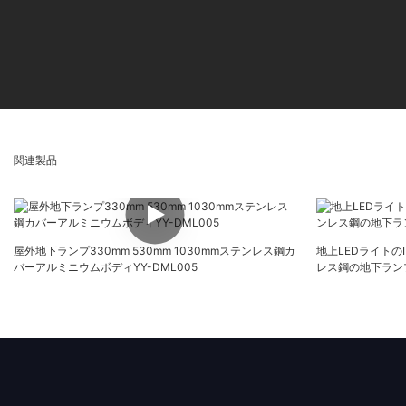
関連製品
屋外地下ランプ330mm 530mm 1030mmステンレス鋼カ
地上LEDライトのIP
バーアルミニウムボディYY-DML005
レス鋼の地下ランプy