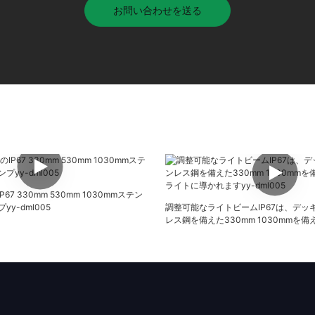
お問い合わせを送る
67 330mm 530mm 1030mmステン
y-dml005
調整可能なライトビームIP67は、デッ
レス鋼を備えた330mm 1030mmを
イトに導かれますyy-dml005