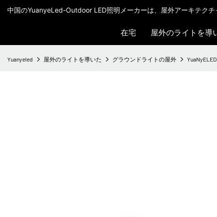
中国のYuanyeLed-Outdoor LED照明メーカーは、屋外アーキ
在宅
屋外のライトを導
Yuanyeled
屋外のライトを導いた
グラウンドライトの屋外
YuaNyELED -