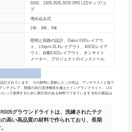
5050、2835,3535,3030 SMD LEDチップ/コ
ブ
埋め込み式
2年、3年、5年
照明と回路の設計、Dialux EVOレイアウ
ト、Litepro DLXレイアウト、AGI32レイア
ウト、自動CADレイアウト、オンサイト
メーター、プロジェクトのインストール
細
設計されています。 その材料に貢献したこの光は、アンチラストと塩で
ンチグレア、雨面の自己洗浄構造を備えたイングランドライト。 LED
にわたって使用するために耐久性のある材料でできています 当社の製品は
Y-DMR005グラウンドライトは、洗練されたテク
性の高い高品質の材料で作られており、長期
す。