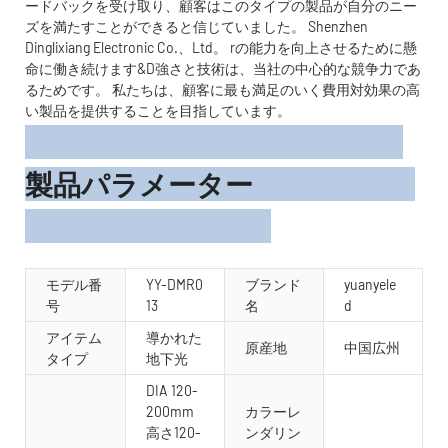
ードバックを受け取り、顧客はこのタイプの製品が自分のニー
ズを満たすことができると信じていました。 Shenzhen
Dinglixiang Electronic Co.、Ltd。 rの能力を向上させるために懸
命に働き続けます&D強さと技術は、当社の中心的な競争力であ
るためです。 私たちは、顧客に最も満足のいく費用対効果の高
い製品を提供することを目指しています。
製品パラメーター
モデル番
YY-DMR0
ブランド
yuanyele
号
13
名
d
アイテム
導かれた
原産地
中国広州
タイプ
地下光
DIA 120-
200mm
カラーレ
高さ120-
ンダリン