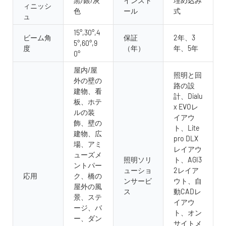
黒/銀/灰
インスト
埋め込み
ィニッシ
色
ール
式
ュ
15°,30°,4
ビーム角
保証
2年、3
5°,60°,9
度
（年）
年、5年
0°
屋内/屋
照明と回
外の壁の
路の設
建物、看
計、Dialu
板、ホテ
x EVOレ
ルの装
イアウ
飾、壁の
ト、Lite
建物、広
pro DLX
場、アミ
レイアウ
ューズメ
照明ソリ
ト、AGI3
ントパー
ューショ
2レイア
応用
ク、橋の
ンサービ
ウト、自
屋外の風
ス
動CADレ
景、ステ
イアウ
ージ、バ
ト、オン
ー、ダン
サイトメ