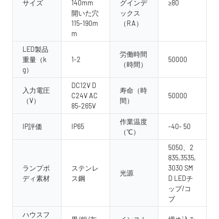
サイズ
140mm
グインデ
≥80
開いた穴
ックス
115-190m
（RA）
m
LED製品
労働時間
重量（k
1-2
50000
（時間）
g）
DC12V D
入力電圧
寿命（時
C24V AC
50000
（V）
間）
85-265V
作業温度
IP評価
IP65
-40- 50
（℃）
5050、2
835,3535,
ランプボ
ステンレ
3030 SM
光源
ディ素材
ス鋼
D LEDチ
ップ/コ
ブ
ハウスフ