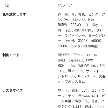
IP比
IP65-IP67
色を放射します
赤、緑、青、黄色、ピンク、ア
ンバー、オレンジ、RGB、
RGBW、RGBWY、白、温かい
白、冷たい白い白い白、 グレ
ー、ライトグレー、ダークグレ
ー、その他、3000K、4000K、
6500K、カスタム利用可能
制御モード
DMX512、RFコントロール、
DALI、Zigbee3.0、PWM、
RDM、Triac、WiFi/Wirelessリモ
コン、Bluetooth、サウンドコ
ントロール、0-10V/1-10V、需要
としてのカスタム
カスタマイズ
ワット、電圧、CCT、コントロ
ールモデル、ラベルのロゴ、ビ
ーム角度、防水IP比、長さ、ハ
ウジング仕上げ、保証、パッケ