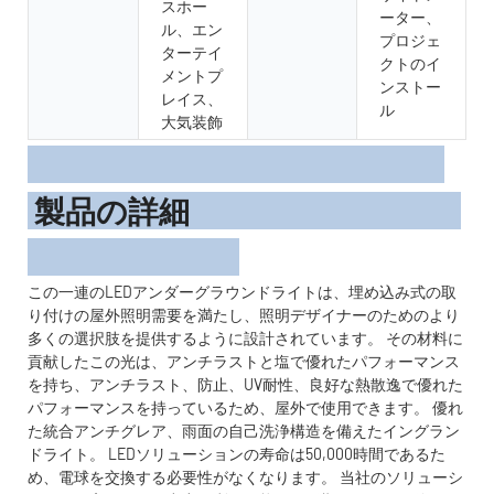
スホー
ーター、
ル、エン
プロジェ
ターテイ
クトのイ
メントプ
ンストー
レイス、
ル
大気装飾
製品の詳細
この一連のLEDアンダーグラウンドライトは、埋め込み式の取
り付けの屋外照明需要を満たし、照明デザイナーのためのより
多くの選択肢を提供するように設計されています。 その材料に
貢献したこの光は、アンチラストと塩で優れたパフォーマンス
を持ち、アンチラスト、防止、UV耐性、良好な熱散逸で優れた
パフォーマンスを持っているため、屋外で使用できます。 優れ
た統合アンチグレア、雨面の自己洗浄構造を備えたイングラン
ドライト。 LEDソリューションの寿命は50,000時間であるた
め、電球を交換する必要性がなくなります。 当社のソリューシ