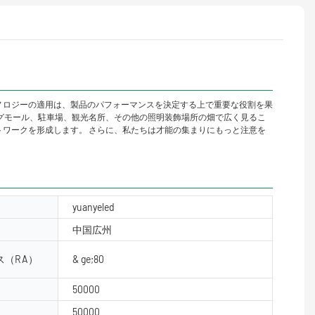
す。 テクノロジーの適用は、製品のパフォーマンスを決定する上で重要な役割を果
グモール、駐車場、観光名所、その他の照明装飾場所の畑で広く見るこ
販売ネットワークを形成します。 さらに、私たちは才能の集まりにもっと注意を
yuanyeled
中国広州
（RA）
& ge;80
50000
50000