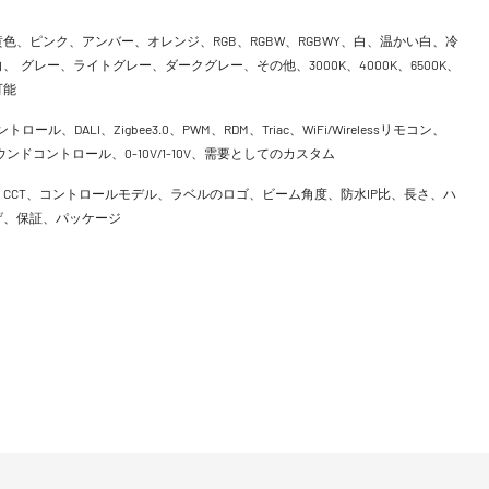
色、ピンク、アンバー、オレンジ、RGB、RGBW、RGBWY、白、温かい白、冷
、 グレー、ライトグレー、ダークグレー、その他、3000K、4000K、6500K、
可能
ントロール、DALI、Zigbee3.0、PWM、RDM、Triac、WiFi/Wirelessリモコン、
h、サウンドコントロール、0-10V/1-10V、需要としてのカスタム
CCT、コントロールモデル、ラベルのロゴ、ビーム角度、防水IP比、長さ、ハ
げ、保証、パッケージ