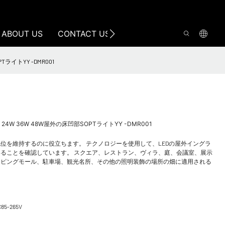
ABOUT US
CONTACT US
SOPTライトYY -DMR001
und 18W 24W 36W 48W屋外の床凹部SOPTライトYY -DMR001
位を維持するのに役立ちます。 テクノロジーを使用して、LEDの屋外イングラ
ることを確認しています。 スクエア、レストラン、ヴィラ、庭、会議室、展示
ッピングモール、駐車場、観光名所、その他の照明装飾の場所の畑に適用される
C85-265V