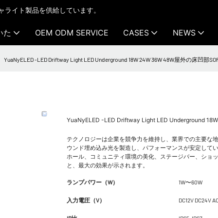
テクチャライト製品を供給しています。
いた
OEM ODM SERVICE
CASES
NEWS
YuaNyELED -LED Driftway Light LED Underground 18W 24W 36W 48W屋外の床凹部
YuaNyELED -LED Driftway Light LED Undergro
テクノロジーは企業を競争力を維持し、業界での主要な地
ウンド埋め込み光を製造し、パフォーマンスが安定してい
ホール、コミュニティ環境の美化、ステージバー、ショ
と、最大の効果が示されます。
ランプパワー（W）
1W〜60W
入力電圧（V）
DC12V DC24V A
IP比
IP65-IP67