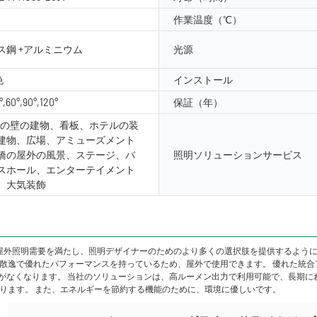
作業温度（℃）
ス鋼 +アルミニウム
光源
色
インストール
°,60°,90°,120°
保証（年）
外の壁の建物、看板、ホテルの装
建物、広場、アミューズメント
橋の屋外の風景、ステージ、バ
照明ソリューションサービス
スホール、エンターテイメント
、大気装飾
の屋外照明需要を満たし、照明デザイナーのためのより多くの選択肢を提供するように
散逸で優れたパフォーマンスを持っているため、屋外で使用できます。 優れた統合ア
要性がなくなります。 当社のソリューションは、高ルーメン出力で利用可能で、長期
があります。 また、エネルギーを節約する機能のために、環境に優しいです。