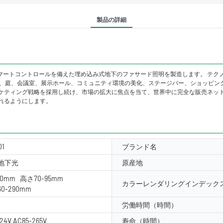
製品の詳細
維持し、アプリのスマートコントロールを備えた埋め込み式地下のファサード照明を製造しま
ラ、庭、会議室、展示ホール、コミュニティ環境の美化、ステージバー、ショッピン
学的および高度なマーケティング戦略を採用し続け、市場の拡大に焦点を当て、世界中に完全な
れるようにします。
01
ブランド名
地下光
原産地
340mm 高さ70-95mm
カラーレンダリングインデックス
0-290mm
労働時間（時間）
24V AC85-265V
寿命（時間）