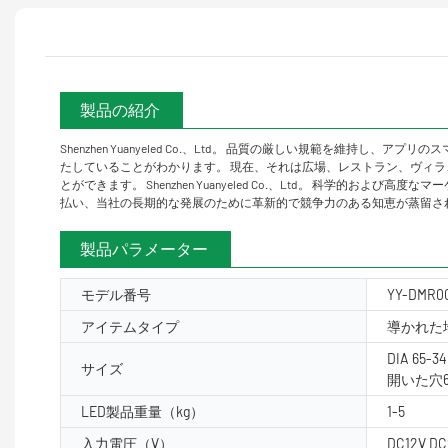
製品の紹介
Shenzhen Yuanyeled Co.、Ltd。 品質の厳しい規範を
たしていることがわかります。 現在、それは広場、レストラン、ヴィ
とができます。 Shenzhen Yuanyeled Co.、Ltd。 科
払い、当社の長期的な発展のために革新的で競争力のある知恵が蒸留さ
製品パラメーター
モデル番号
YY-DMR0
アイテムタイプ
導かれた
DIA 65-
サイズ
開いた穴6
LED製品重量（kg）
1-5
入力電圧（V）
DC12V DC