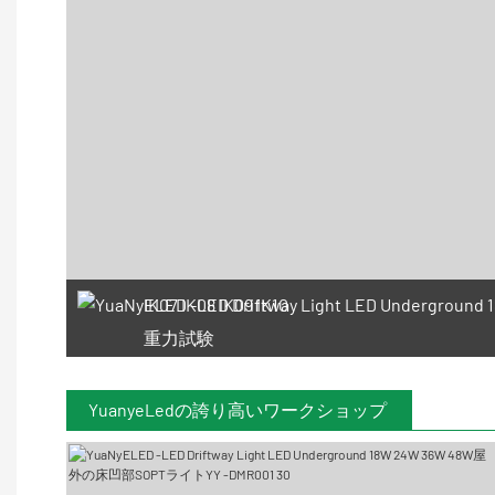
IK07 IK08 IK09 IK10
重力試験
YuanyeLedの誇り高いワークショップ