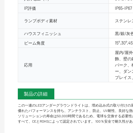
IP評価
IP65-IP67
ランプボディ素材
ステンレ
ハウスフィニッシュ
黒/銀/灰
ビーム角度
15°,30°,45
屋内/屋
飾、壁の
応用
パーク、
ー、ダン
プレイス
製品の詳細
この一連のLEDアンダーグラウンドライトは、埋め込み式の取り付け
優れたパフォーマンスを持ち、アンチラスト、防止、UV耐性、良好な熱
ソリューションの寿命は50,000時間であるため、電球を交換する必
すべて、CEとROHSによって認定されています。 100％安全で耐久性