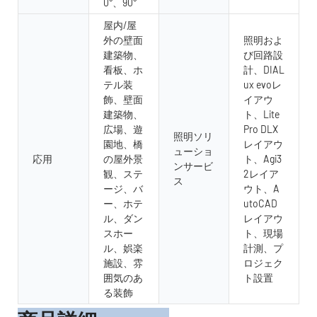
0°、90°
屋内/屋
外の壁面
照明およ
建築物、
び回路設
看板、ホ
計、DIAL
テル装
ux evoレ
飾、壁面
イアウ
建築物、
ト、Lite
広場、遊
Pro DLX
照明ソリ
園地、橋
レイアウ
ューショ
応用
の屋外景
ト、Agi3
ンサービ
観、ステ
2レイア
ス
ージ、バ
ウト、A
ー、ホテ
utoCAD
ル、ダン
レイアウ
スホー
ト、現場
ル、娯楽
計測、プ
施設、雰
ロジェク
囲気のあ
ト設置
る装飾