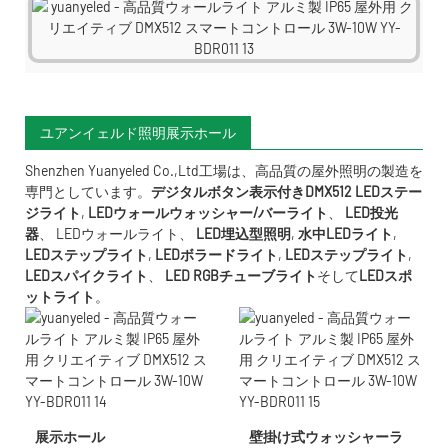
ユアンイェルド照明展示ホール
Shenzhen Yuanyeled Co.,Ltd
工場は、高品質の屋外照明の製造を
専門としています。
デジタルボタン表示付きDMX512 LEDステー
ジライト
,
LEDウォールウォッシャー/バーライト
、
LED投光
器
、
LEDウォールライト
、
LED埋込型照明
,
水中LED
ライト
,
LEDステップライト
,
LEDボラードライト
,
LEDステップライト
,
LEDスパイクライト
、
LED RGBチューブライト
そして
LEDスポ
ットライト
。
展示ホール
壁掛け式ウォッシャーラ