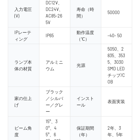
DC12V、
入力電圧
DC24V、
寿命（時
50000
(V)
AC85-26
間）
5V
IPレーテ
動作温度
IP65
-40- 50
ィング
（℃）
5050、2
835、353
ランプ本
アルミニ
5、3030
光源
体の材質
ウム
SMD LED
チップ/C
OB
ブラック
家の仕上
／シルバ
インスト
表面実装
げ
ー／グレ
ール
ー
15°、3
ビーム角
0°、4
保証期間
2年、3
度
5°、6
（年）
年、5年