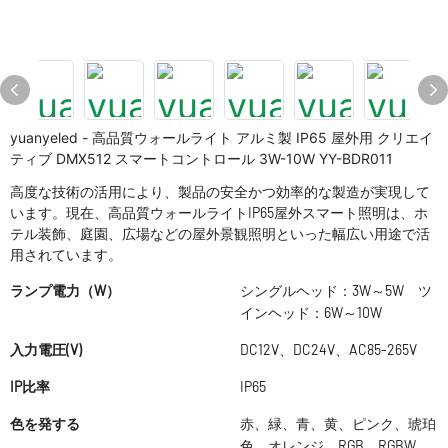
yuanyeled - 高品質ウォールライト アルミ製 IP65 屋外用 クリエイ
ティブ DMX512 スマートコントロール 3W-10W YY-BDR011
高度な技術の活用により、製品の安全かつ効率的な製造が実現して
います。現在、高品質ウォールライトIP65屋外スマート照明は、ホ
テル装飾、庭園、広場などの屋外景観照明といった幅広い用途で活
用されています。
ランプ電力（W）
シングルヘッド：3W～5W ツ
インヘッド：6W～10W
入力電圧(V)
DC12V、DC24V、AC85-265V
IP比率
IP65
色を発する
赤、緑、青、黄、ピンク、琥珀
色、オレンジ、RGB、RGBW、