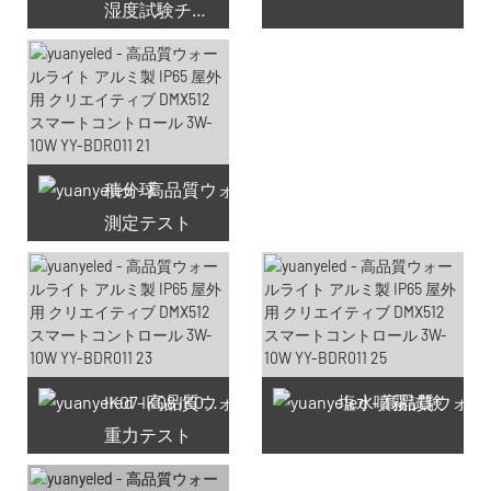
湿度試験チャンバー
積分球
測定テスト
利用可能なクーポン66件
IK07 IK08 IK09 IK10
塩水噴霧試験
重力テスト