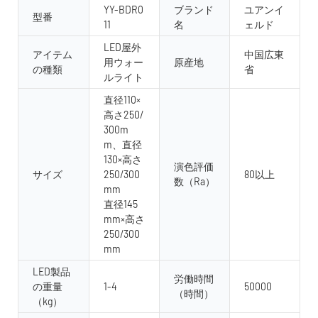
YY-BDR0
ブランド
ユアンイ
型番
11
名
ェルド
LED屋外
アイテム
中国広東
用ウォー
原産地
の種類
省
ルライト
直径110×
高さ250/
300m
m、直径
130×高さ
演色評価
サイズ
250/300
80以上
数（Ra）
mm
直径145
mm×高さ
250/300
mm
LED製品
労働時間
の重量
1-4
50000
（時間）
（kg）