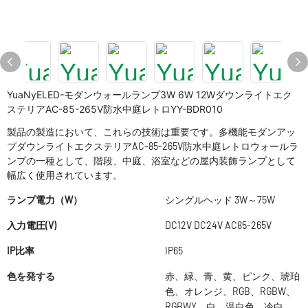
YuaNyELED-モダンウォールランプ3W 6W 12Wダウンライトエク
ステリアAC-85-265V防水中庭レトロYY-BDR010
製品の製造において、これらの技術は重要です。多機能モダンアッ
プダウンライトエクステリアAC-85-265V防水中庭レトロウォールラ
ンプの一種として、階段、中庭、浴室などの屋内装飾ランプとして
幅広く使用されています。
ランプ電力（W）
シングルヘッド 3W～75W
入力電圧(V)
DC12V DC24V AC85-265V
IP比率
IP65
色を発する
赤、緑、青、黄、ピンク、琥珀
色、オレンジ、RGB、RGBW、
RGBWY、白、温白色、冷白