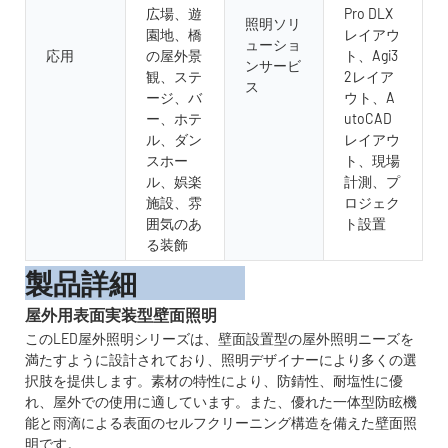
広場、遊
Pro DLX
照明ソリ
園地、橋
レイアウ
ューショ
応用
の屋外景
ト、Agi3
ンサービ
観、ステ
2レイア
ス
ージ、バ
ウト、A
ー、ホテ
utoCAD
ル、ダン
レイアウ
スホー
ト、現場
ル、娯楽
計測、プ
施設、雰
ロジェク
囲気のあ
ト設置
る装飾
製品詳細
屋外用表面実装型壁面照明
このLED屋外照明シリーズは、壁面設置型の屋外照明ニーズを
満たすように設計されており、照明デザイナーにより多くの選
択肢を提供します。素材の特性により、防錆性、耐塩性に優
れ、屋外での使用に適しています。また、優れた一体型防眩機
能と雨滴による表面のセルフクリーニング構造を備えた壁面照
明です。