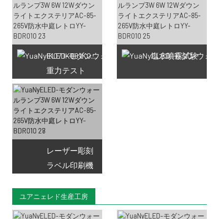
IK07 IK08 IK09 IK10
塩水噴霧試験
重力テスト
レーザー彫刻
ラベル印刷機
ユアニェレド生産工房