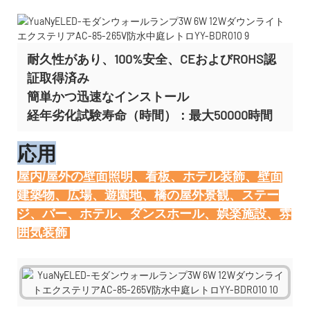
耐久性があり、100%安全、CEおよびROHS認
証取得済み
簡単かつ迅速なインストール
経年劣化試験寿命（時間）：最大50000時間
応用
屋内/屋外の壁面照明、看板、ホテル装飾、壁面
建築物、広場、遊園地、橋の屋外景観、ステー
ジ、バー、ホテル、ダンスホール、娯楽施設、雰
囲気装飾