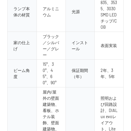
835、353
ランプ本
アルミニ
5、3030
光源
体の材質
ウム
SMD LED
チップ/C
OB
ブラック
家の仕上
／シルバ
インスト
表面実装
げ
ー／グレ
ール
ー
15°、3
ビーム角
0°、4
保証期間
2年、3
度
5°、6
（年）
年、5年
0°、90°
屋内/屋
外の壁面
照明およ
建築物、
び回路設
看板、ホ
計、DIAL
テル装
ux evoレ
飾、壁面
イアウ
建築物、
ト、Lite