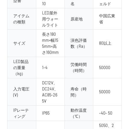
型番
10
名
ェルド
LED屋外
アイテム
中国広東
用ウォー
原産地
の種類
省
ルライト
長さ180
mm×幅15
演色評価
サイズ
80以上
5mm×高
数（Ra）
さ160mm
LED製品
労働時間
の重量
1-4
50000
（時間）
（kg）
DC12V、
入力電圧
DC24V、
寿命（時
50000
(V)
AC85-26
間）
5V
IPレーテ
動作温度
IP65
-40- 50
ィング
（℃）
5050、2