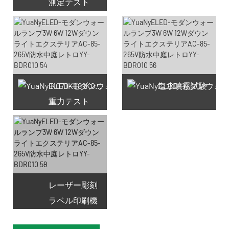
測定テスト
利用可能なクーポン66件
IK07 IK08 IK09 IK10
塩水噴霧試験
重力テスト
レーザー彫刻
ラベル印刷機