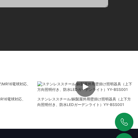
MR16電球対応、
ステンレススチール/銅製屋外用壁掛け照明器具（上下方
向照明付き、防水LEDガーデンライト）YY-BSS001
+86 19925346944