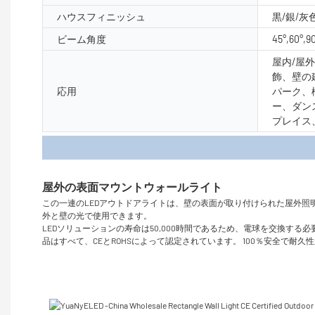
ハウスフィニッシュ
黒/銀/灰
ビーム角度
45°,60°,9
屋内/屋
飾、壁の
応用
パーク、
ー、ダン
プレイス
製品
この一連のLEDアウトドアライトは、壁の表面が取り付けられた屋外
外と壁の光で使用できます。
LEDソリューションの寿命は50,000時間であるため、電球を交換す
品はすべて、CEとROHSによって認定されています。 100％安全で耐