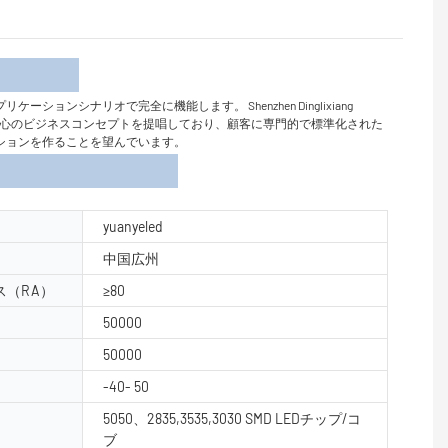
介
ナリオで完全に機能します。 Shenzhen Dinglixiang
、顧客中心のビジネスコンセプトを提唱しており、顧客に専門的で標準化された
ションを作ることを望んでいます。
yuanyeled
中国広州
（RA）
≥80
50000
50000
-40- 50
5050、2835,3535,3030 SMD LEDチップ/コ
ブ