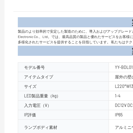
製品
製品のより効率的で安定した製造のために、導入およびアップグレードされた最
Electronic Co.、Ltd。では、最高品質の製品と優れたサー
多様化されたサービスを提供することを目指しています。 私たちはテ
製品パラ
モデル番号
YY-BDL01
アイテムタイプ
屋外の壁
サイズ
L220*W1
LED製品重量（kg）
1-4
入力電圧（V）
DC12V DC
IP評価
IP65
ランプボディ素材
アルミニ