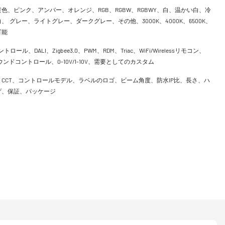
色、ピンク、アンバー、オレンジ、RGB、RGBW、RGBWY、白、温かい白、冷
、 グレー、ライトグレー、ダークグレー、その他、3000K、4000K、6500K、
可能
ントロール、DALI、Zigbee3.0、PWM、RDM、Triac、WiFi/Wirelessリモコン、
h、サウンドコントロール、0-10V/1-10V、需要としてのカスタム
CCT、コントロールモデル、ラベルのロゴ、ビーム角度、防水IP比、長さ、ハ
げ、保証、パッケージ