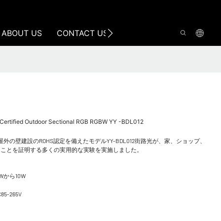
ABOUT US
CONTACT US
 Certified Outdoor Sectional RGB RGBW YY -BDL012
の壁建設のROHS認定を備えたモデルYY-BDL012街路光が、家、ショップ、
ることを証明する多くの実用的な実験を実施しました。
Wから10W
C85-265V