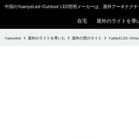
中国のYuanyeLed-Outdoor LED照明メーカーは、屋外アーキ
在宅
屋外のライトを導
Yuanyeled
屋外のライトを導いた
屋外の壁のライト
YuaNyELED -China W