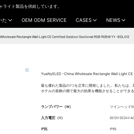
テクチャライト製品を供給しています。
いた
OEM ODM SERVICE
CASES
NEWS
holesale Rectangle Wall Light CE Certified Outdoor Sectional RGB RGBW YY -BDL012
YuaNyELED -China Wholesale Rectangle Wall Light CE
最も優れた製品の1つを正常に開発しました。 私たちは、屋外
ホテルの装飾の畑で最大の効果を機能させることができ
ランプパワー（W）
ツインヘッド5
入力電圧（V）
DC12V DC24V A
IP比
IP65