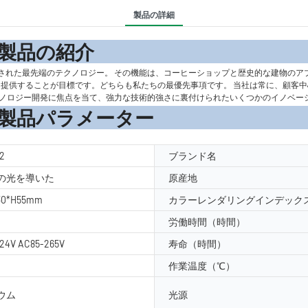
製品の詳細
の紹
先端のテクノロジー。 その機能は、コーヒーショップと歴史的な建物のアプリケーションシ
ビスをお客様に提供することが目標です。どちらも私たちの最優先事項です。 当社は常に
クノロジー開発に焦点を当て、強力な技術的強さに裏付けられたいくつかのイノベー
メーター
2
ブランド名
の光を導いた
原産地
30*H55mm
カラーレンダリングインデックス
労働時間（時間）
24V AC85-265V
寿命（時間）
作業温度（℃）
ウム
光源