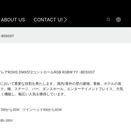
ABOUT US
CONTACT US
BDS007
OHS DMX512コントロールRGB RGBW YY -BDS007
において重要な役割を果たします。 屋内/屋外の壁の建物、看板、ホテルの装
ーク、橋、ステージ、バー、ダンスホール、エンターテイメントプレイス、大気
まく機能し、幅広い人気を獲得しています。
3Wから30W ツインヘッド6Wから60W
C85-265V