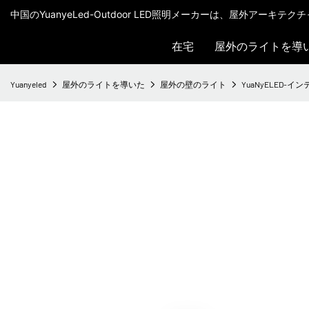
中国のYuanyeLed-Outdoor LED照明メーカーは、屋外アーキ
在宅
屋外のライトを導
Yuanyeled
屋外のライトを導いた
屋外の壁のライト
YuaNyELED-イ