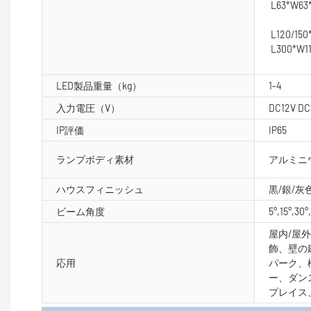
L63*W6
L120/15
L300*W1
LED製品重量（kg）
1-4
入力電圧（V）
DC12V DC
IP評価
IP65
ランプボディ素材
アルミニ
ハウスフィニッシュ
黒/銀/灰
ビーム角度
5°,15°,30°
屋内/屋
飾、壁の
応用
パーク、
ー、ダン
プレイス