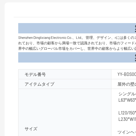
製品
Shenzhen Dinglixiang Electronic Co.、Ltd。 
れており、市場の顧客から満場一致で認識されており、市場のフィード
界中の幅広いグローバル市場をカバーし、世界中の顧客からより幅広い
製品パラ
モデル番号
YY-BDS0
アイテムタイプ
屋外の壁
シング
L63*W6
L120/15
L230*W1
サイズ
ツイン