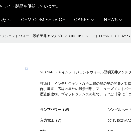
テクチャライト製品を供給しています。
いた
OEM ODM SERVICE
CASES
NEWS
ンテリジェントウォール照明天井アンチグレアROHS DMX512コントロールRGB RGBW YY -
YuaNyELED-インテリジェントウォール照明天井アンチグレアR
技術は、インテリジェントな高品質の壁の光の開発と製造
飾、庭園、広場の屋外の風景照明、アミューズメントパ
歴史的建物、ヴィラレジデンスの畑で。 それは非常にう
ランプパワー（W）
シングルヘッド
入力電圧（V）
DC12V DC24V A
IP比
IP65