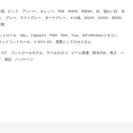
色、ピンク、アンバー、オレンジ、RGB、RGBW、RGBWY、白、温かい白、冷
、 グレー、ライトグレー、ダークグレー、その他、3000K、4000K、6500K、
可能
ントロール、DALI、Zigbee3.0、PWM、RDM、Triac、WiFi/Wirelessリモコン、
h、サウンドコントロール、0-10V/1-10V、需要としてのカスタム
CCT、コントロールモデル、ラベルのロゴ、ビーム角度、防水IP比、長さ、ハ
げ、保証、パッケージ