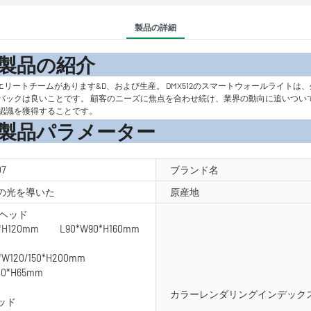
製品の詳細
の紹
管理、デザイン、rには多くのエリートチームがあります&D、および生産。 DMX512のスマート
バックは良いことです。 顧客のニーズに焦点を合わせ続け、業界の動向に追いつい
認識を獲得することです。
メーター
07
ブランド名
の光を導いた
原産地
ルヘッド
3*H120mm L90*W90*H160mm
0*W120/150*H200mm
10*H65mm
カラーレンダリングインデックス
ヘッド