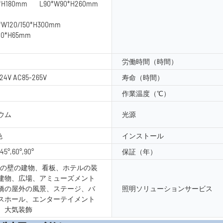
3*H180mm L90*W90*H260mm
0*W120/150*H300mm
10*H65mm
労働時間（時間）
24V AC85-265V
寿命（時間）
作業温度（℃）
ウム
光源
色
インストール
,45°,60°,90°
保証（年）
外の壁の建物、看板、ホテルの装
建物、広場、アミューズメント
橋の屋外の風景、ステージ、バ
照明ソリューションサービス
スホール、エンターテイメント
、大気装飾