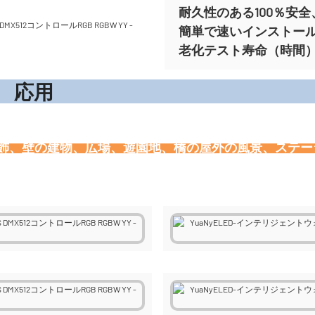
耐久性のある100％安全、
簡単で速いインストー
老化テスト寿命（時間）ま
応
装飾、壁の建物、広場、遊園地、橋の屋外の風景、ステ