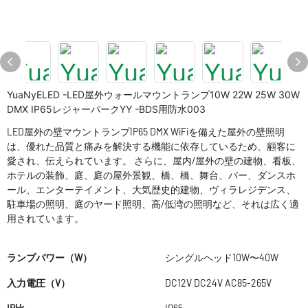
YuaNyELED -LED屋外ウォールマウントランプ10W 22W 25W 30W
DMX IP65レジャーパークYY -BDS用防水003
LED屋外の壁マウントランプIP65 DMX WiFiを備えた屋外の壁照明
は、優れた品質と痛みを解決する機能に依存しているため、顧客に
愛され、伝えられています。 さらに、屋内/屋外の壁の建物、看板、
ホテルの装飾、庭、庭の屋外景観、橋、橋、舞台、バー、ダンスホ
ール、エンターテイメント、大気歴史的建物、ヴィラレジデンス、
駐車場の照明、庭のヤード照明、高/低湾の照明など、それは広く適
用されています。
ランプパワー（W）
シングルヘッド10W〜40W
入力電圧（V）
DC12V DC24V AC85-265V