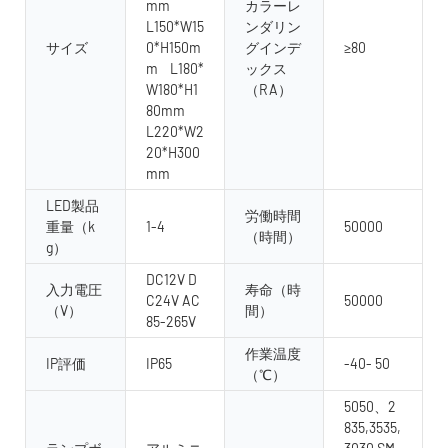
mm
カラーレ
L150*W15
ンダリン
サイズ
0*H150m
グインデ
≥80
m L180*
ックス
W180*H​​1
（RA）
80mm
L220*W2
20*H300
mm
LED製品
労働時間
重量（k
1-4
50000
（時間）
g）
DC12V D
入力電圧
寿命（時
C24V AC
50000
（V）
間）
85-265V
作業温度
IP評価
IP65
-40- 50
（℃）
5050、2
835,3535,