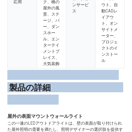
応用
ク、橋の
ンサービ
ウト、自
屋外の風
ス
動CADレ
景、ステ
イアウ
ージ、バ
ト、オン
ー、ダン
サイトメ
スホー
ーター、
ル、エン
プロジェ
ターテイ
クトのイ
メントプ
ンストー
レイス、
ル
大気装飾
製品の詳細
この一連のLEDアウトドアライトは、壁の表面が取り付けられ
た屋外照明の需要を満たし、照明デザイナーの選択肢を提供す