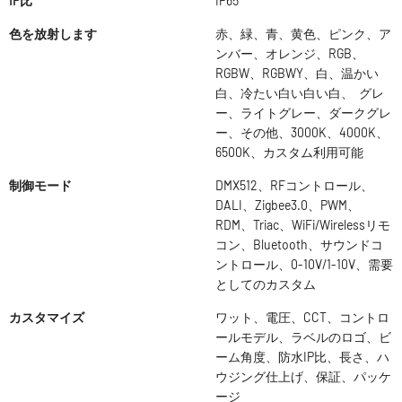
IP比
IP65
色を放射します
赤、緑、青、黄色、ピンク、ア
ンバー、オレンジ、RGB、
RGBW、RGBWY、白、温かい
白、冷たい白い白い白、 グレ
ー、ライトグレー、ダークグレ
ー、その他、3000K、4000K、
6500K、カスタム利用可能
制御モード
DMX512、RFコントロール、
DALI、Zigbee3.0、PWM、
RDM、Triac、WiFi/Wirelessリモ
コン、Bluetooth、サウンドコ
ントロール、0-10V/1-10V、需要
としてのカスタム
カスタマイズ
ワット、電圧、CCT、コントロ
ールモデル、ラベルのロゴ、ビ
ーム角度、防水IP比、長さ、ハ
ウジング仕上げ、保証、パッケ
ージ