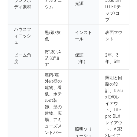
ランプボ
アルミニ
3030 SM
光源
ディ素材
ウム
D LEDチ
ップ/コ
ブ
ハウスフ
黒/銀/灰
インスト
表面マウ
ィニッシ
色
ール
ント
ュ
15°,30°,4
ビーム角
保証
2年、3
5°,60°,9
度
（年）
年、5年
0°
屋内/屋
照明と回
外の壁の
路の設
建物、看
計、Dialu
板、ホテ
x EVOレ
ルの装
イアウ
飾、壁の
ト、Lite
建物、広
pro DLX
場、アミ
レイアウ
ューズメ
照明ソリ
ト、AGI3
ントパー
ューショ
2レイア