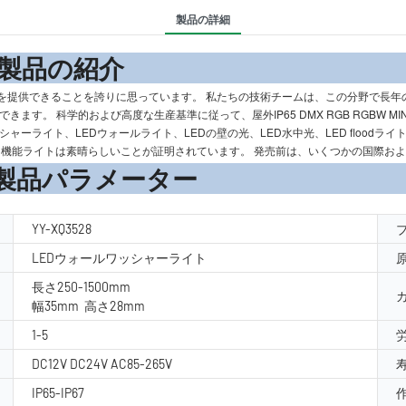
製品の詳細
の紹
を提供できることを誇りに思っています。 私たちの技術チームは、この分野で長年
学的および高度な生産基準に従って、屋外IP65 DMX RGB RGBW MINI SLIM
ャーライト、LEDウォールライト、LEDの壁の光、LED水中光、LED floodラ
イト、機能ライトは素晴らしいことが証明されています。 発売前は、いくつかの国際お
ーター
YY-XQ3528
LEDウォールワッシャーライト
長さ250-1500mm
幅35mm 高さ28mm
1-5
DC12V DC24V AC85-265V
IP65-IP67