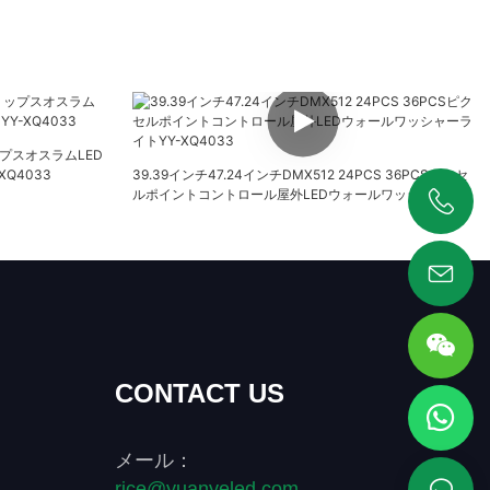
リップスオスラムLED
Q4033
39.39インチ47.24インチDMX512 24PCS 36PCSピクセ
ルポイントコントロール屋外LEDウォールワッシャーライ
トYY-XQ4033
+86 19925346944
CONTACT US
メール：
rice@yuanyeled.com