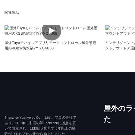
関連製品
屋外Tuyaモバイルアプリリモートコントロール屋外景観
インテリジェント
用のRGBW防水剤YY-XQ4068
ントアウトドア屋内Yu
屋外のラ
Shenzhen Yuanyeled Co.、Ltd。 プロの会社で
た
あり、2011年に中国の深Shenzhenに拠点を置
いて設立され、LED照明業界で10年以上の経
験がLEDカプセル化から始まりました。