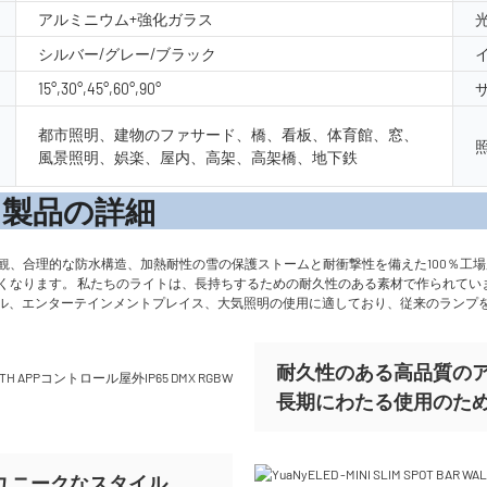
アルミニウム+強化ガラス
シルバー/グレー/ブラック
15°,30°,45°,60°,90°
都市照明、建物のファサード、橋、看板、体育館、窓、
風景照明、娯楽、屋内、高架、高架橋、地下鉄
の詳
観、合理的な防水構造、加熱耐性の雪の保護ストームと耐衝撃性を備えた100％工場
がなくなります。 私たちのライトは、長持ちするための耐久性のある素材で作られて
ル、エンターテインメントプレイス、大気照明の使用に適しており、従来のランプ
耐久性のある高品質の
長期にわたる使用のた
ユニークなスタイル