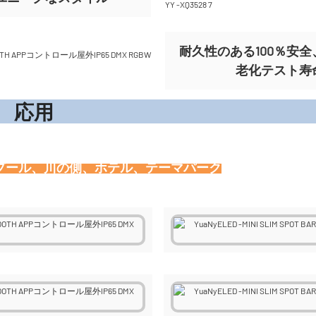
耐久性のある100％安全、
老化テスト寿命（時
応