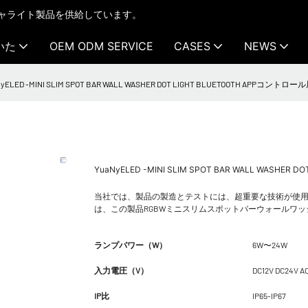
テクチャライト製品を供給しています。
いた
OEM ODM SERVICE
CASES
NEWS
NyELED -MINI SLIM SPOT BAR WALL WASHER DOT LIGHT BLUETOOTH APPコントロール屋
YuaNyELED -MINI SLIM SPOT BAR WALL WASHER
当社では、製品の製造とテストには、超重要な技術が使用
は、この製品RGBWミニスリムスポットバーウォールワ
ランプパワー（W）
6W〜24W
入力電圧（V）
DC12V DC24V A
IP比
IP65-IP67