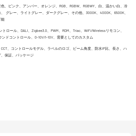
色、ピンク、アンバー、オレンジ、RGB、RGBW、RGBWY、白、温かい白、冷
、 グレー、ライトグレー、ダークグレー、その他、3000K、4000K、6500K、
可能
ントロール、DALI、Zigbee3.0、PWM、RDM、Triac、WiFi/Wirelessリモコン、
h、サウンドコントロール、0-10V/1-10V、需要としてのカスタム
CCT、コントロールモデル、ラベルのロゴ、ビーム角度、防水IP比、長さ、ハ
げ、保証、パッケージ