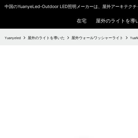
中国のYuanyeLed-Outdoor LED照明メーカーは、屋外アーキ
在宅
屋外のライトを導
Yuanyeled
屋外のライトを導いた
屋外ウォールワッシャーライト
Yua