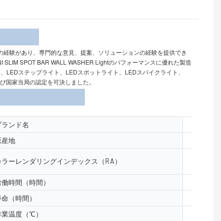
介
の経験があり、専門的な意見、提案、ソリューションの経験を提供でき
 SPOT BAR WALL WASHER Lightのパフォーマンスに優れた製造
イト、LEDステップライト、LEDスポットライト、LEDスパイクライト、
よび国家当局の認定を可決しました。
ブランド名
yuanyele
原産地
中国広州
カラーレンダリングインデックス（RA）
≥80
労働時間（時間）
50000
寿命（時間）
50000
作業温度（℃）
-40- 50