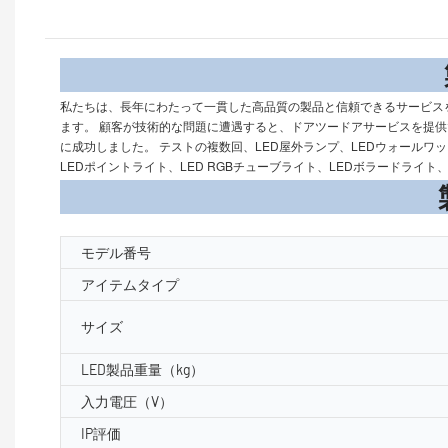
製品
私たちは、長年にわたって一貫した高品質の製品と信頼できるサービス
ます。 顧客が技術的な問題に遭遇すると、ドアツードアサービスを提供できます。 科
に成功しました。 テストの複数回、LED屋外ランプ、LEDウォールワッシ
LEDポイントライト、LED RGBチューブライト、LEDボラードラ
製品パラメ
モデル番号
アイテムタイプ
サイズ
LED製品重量（kg）
入力電圧（V）
IP評価