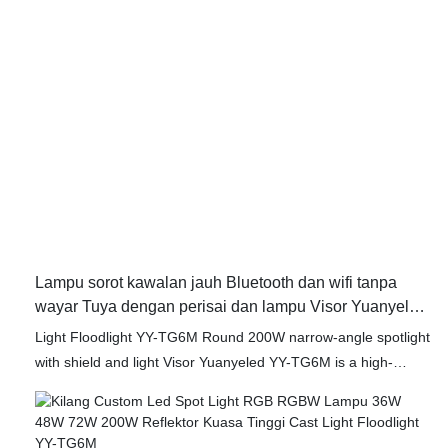
penglihatan dan keselamatan yang dipertingkatkan
Lampu sorot kawalan jauh Bluetooth dan wifi tanpa
wayar Tuya dengan perisai dan lampu Visor Yuanyeled
YY-TG6M
Light Floodlight YY-TG6M Round 200W narrow-angle spotlight
with shield and light Visor Yuanyeled YY-TG6M is a high-
quality outdoor lighting solution that provides a powerful and
focused beam of light. Perfect for illuminating specific areas
such as pathways, gardens, or signage, this floodlight ensures