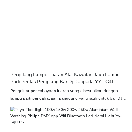
Pengilang Lampu Luaran Alat Kawalan Jauh Lampu
Parti Pentas Pengilang Bar Dj Daripada YY-TG4L
Pengeluar pencahayaan luaran yang disesuaikan dengan
lampu parti pencahayaan panggung yang jauh untuk bar DJ
berbanding dengan produk yang sama di pasaran, ia
mempunyai kelebihan yang tidak dapat dibandingkan dengan
prestasi, kualiti, penampilan, dan lain -lain, dan menikmati
reputasi yang baik di pasaran. Yuanyeled meringkaskan