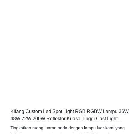
maximum visibility and security. Additionally, the durable
construction of this spotlight makes it ideal for use in various
weather conditions, ensuring long-lasting performance and
reliability. The shield and light Vison feature further enhance
the functionality of this floodlight, allowing for customizable
lighting options to suit different purposes. With its sleek design
and efficient performance, the YY-TG6M Round 200W narrow-
angle spotlight is a versatile and practical lighting solution for
any outdoor space. Upgrade your outdoor lighting with the
Yuanyeled YY-TG6M floodlight and enjoy enhanced visibility
and safety.
Kilang Custom Led Spot Light RGB RGBW Lampu 36W
48W 72W 200W Reflektor Kuasa Tinggi Cast Light
Floodlight YY-TG6M
Tingkatkan ruang luaran anda dengan lampu luar kami yang