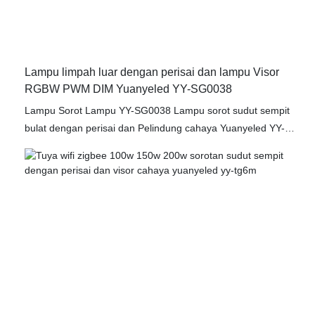
praktikal untuk mana-mana ruang luar. Tingkatkan
pencahayaan luar anda dengan lampu sorot Yuanyel
Lampu limpah luar dengan perisai dan lampu Visor
RGBW PWM DIM Yuanyeled YY-SG0038
Lampu Sorot Lampu YY-SG0038 Lampu sorot sudut sempit
bulat dengan perisai dan Pelindung cahaya Yuanyeled YY-
SG0038 ialah penyelesaian pencahayaan luar berkualiti tinggi
yang memberikan pancaran cahaya yang kuat dan fokus.
Sesuai untuk menerangi kawasan tertentu seperti laluan,
taman atau papan tanda, lampu sorot ini memastikan
keterlihatan dan keselamatan maksimum. Di samping itu,
pembinaan lampu sorot yang tahan lama menjadikannya
sesuai untuk digunakan dalam pelbagai keadaan cuaca,
memastikan prestasi dan kebolehpercayaan yang tahan lama.
Ciri perisai dan Pelindung cahaya mempertingkatkan lagi
fungsi lampu sorot ini, membolehkan pilihan pencahayaan