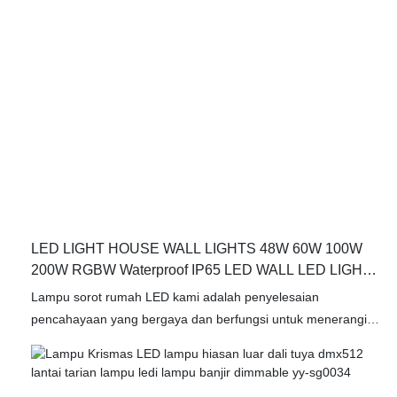
dinding LED, cahaya masuk yang dipimpin, cahaya bawah air
yang dipimpin, cahaya banjir LED, lampu langkah LED, cahaya
tempat LED, cahaya lonjakan LED, cahaya titik LED, lampu
tiub RGB LED, cahaya bollard LED. Dalam bidang lampu banjir
LED, ia digunakan secara meluas dan sangat diterima
LED LIGHT HOUSE WALL LIGHTS 48W 60W 100W
200W RGBW Waterproof IP65 LED WALL LED LIGHT
LIGHT YY-TG7P
Lampu sorot rumah LED kami adalah penyelesaian
pencahayaan yang bergaya dan berfungsi untuk menerangi
bahagian luar rumah anda. Watt yang tersedia dari 48W
hingga 200W, lampu banjir dinding ini menawarkan pelbagai
pilihan untuk memenuhi pelbagai keperluan pencahayaan dan