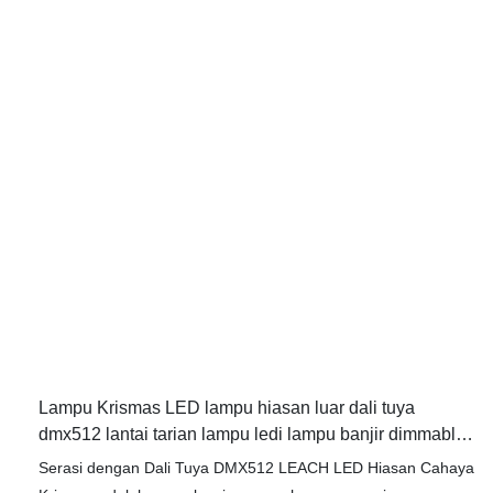
keutamaan. Dengan keupayaan RGBW, anda boleh dengan
mudah mengubah warna lampu untuk mewujudkan suasana
yang bersemangat dan disesuaikan untuk ruang luar anda.
Penilaian IP65 kalis air memastikan lampu dinding ini sesuai
untuk semua keadaan cuaca, menjadikannya sesuai untuk
kegunaan luar dan memberikan prestasi yang boleh
dipercayai dan tahan lama
Lampu Krismas LED lampu hiasan luar dali tuya
dmx512 lantai tarian lampu ledi lampu banjir dimmable
yy-sg0034
Serasi dengan Dali Tuya DMX512 LEACH LED Hiasan Cahaya