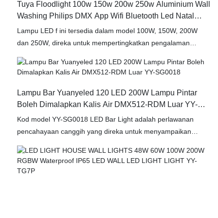
Tuya Floodlight 100w 150w 200w 250w Aluminium Wall
kecacatan produk masa lalu, dan terus meningkatkannya.
Washing Philips DMX App Wifi Bluetooth Led Natal
Spesifikasi pengeluar pencahayaan luaran yang disesuaikan
Light Yy-Sg0032
dengan lampu parti pencahayaan jarak jauh untuk bar DJ
Lampu LED f ini tersedia dalam model 100W, 150W, 200W
dapat disesuaikan mengikut keperluan anda
dan 250W, direka untuk mempertingkatkan pengalaman
pencahayaan luar anda dengan keanggunan dan fleksibiliti.
Diperbuat daripada aluminium berkualiti tinggi, lampu pencuci
dinding ini menawarkan ketahanan dan prestasi yang luar
biasa, menjadikannya sesuai untuk pelbagai aplikasi, termasuk
Lampu Bar Yuanyeled 120 LED 200W Lampu Pintar
hiasan perayaan, acara komersial dan persekitaran kediaman.
Boleh Dimalapkan Kalis Air DMX512-RDM Luar YY-
Dilengkapi dengan kawalan DMX512 termaju dan keserasian
SG0018
Kod model YY-SG0018 LED Bar Light adalah perlawanan
dengan Wi-Fi dan Bluetooth, lampu limpah kami menyediakan
pencahayaan canggih yang direka untuk menyampaikan
penyepaduan yang lancar ke dalam sistem rumah pintar anda.
pencahayaan berkualiti tinggi untuk pelbagai acara dan
Alami kemudahan yang tiada tandingan dengan mengurus
aplikasi. Dengan keupayaan kawalan SPI RDOT dan DMX512
pencahayaan anda dari jauh melalui aplikasi mudah alih yang
RDM, LED Strobe Wall Light Light, Model YY-SG0018,
intuitif.
menawarkan kawalan yang serba boleh dan tepat ke atas
tetapan dan kesannya. Dengan bangga bercakap, kami
menggunakan teknologi yang dinaik taraf untuk mengeluarkan
lampu luar LED, lampu mesin basuh dinding LED, cahaya