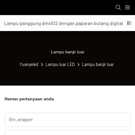
Lampu panggung dmx512 dengan paparan butang digital
Lampu banjir luar
Yuanyeled
Lampu luar LED
Lampu banjir luar
Hantar pertanyaan anda
Btn_wrapper