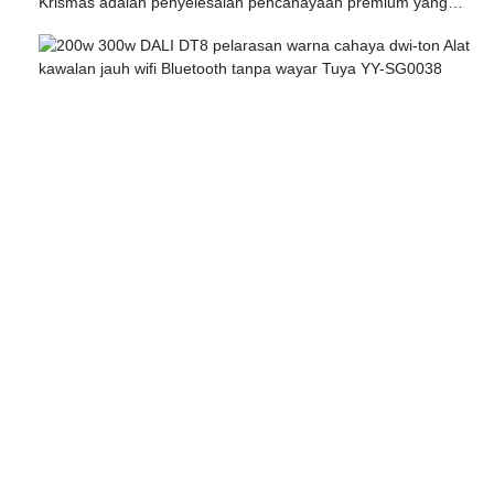
Krismas adalah penyelesaian pencahayaan premium yang
direka untuk meningkatkan hiasan perayaan dan
meningkatkan sebarang tetapan luaran. Model cahaya banjir
LED lanjutan, YY-SG0034, mempunyai fungsi yang boleh
dimanfaatkan yang membolehkan tahap kecerahan yang
disesuaikan, memastikan suasana yang sempurna untuk
pelbagai kesempatan. Reka bentuk yang mantapnya sesuai
untuk kegunaan luaran, memberikan ketahanan dan
ketahanan terhadap unsur -unsur cuaca sambil mengekalkan
output warna yang bersemangat.