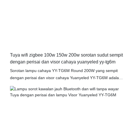
yang boleh disesuaikan untuk disesuaikan dengan tujuan yang
berbeza. Dengan reka bentuknya yang anggun dan prestasi
yang cekap, lampu sorot sudut sempit YY-TG6M Bulat 200W
ialah penyelesaian pencahayaan yang serba boleh dan
praktikal untuk mana-mana ruang luar. Tingkatkan
pencahayaan luar anda dengan lampu sorot Yuanyel
Tuya wifi zigbee 100w 150w 200w sorotan sudut sempit
dengan perisai dan visor cahaya yuanyeled yy-tg6m
Sorotan lampu cahaya YY-TG6M Round 200W yang sempit
dengan perisai dan visor cahaya Yuanyeled YY-TG6M adalah
penyelesaian pencahayaan luaran yang berkualiti tinggi yang
menyediakan rasuk yang kuat dan fokus yang ideal untuk
laluan, taman, atau papan tanda. Pembinaan yang tahan lama
dan ciri-ciri tambahan menjadikannya sesuai untuk pelbagai
keadaan cuaca, memastikan prestasi dan kebolehpercayaan
jangka panjang. Naik taraf pencahayaan luaran anda dengan
lampu sorot YY-TG6M yang serba boleh dan praktikal untuk