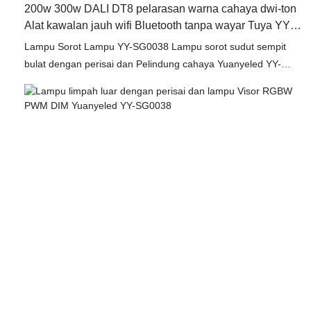
200w 300w DALI DT8 pelarasan warna cahaya dwi-ton
Alat kawalan jauh wifi Bluetooth tanpa wayar Tuya YY-
SG0038
Lampu Sorot Lampu YY-SG0038 Lampu sorot sudut sempit
bulat dengan perisai dan Pelindung cahaya Yuanyeled YY-
SG0038 ialah penyelesaian pencahayaan luar berkualiti tinggi
yang memberikan pancaran cahaya yang kuat dan fokus.
Sesuai untuk menerangi kawasan tertentu seperti laluan,
taman atau papan tanda, lampu sorot ini memastikan
keterlihatan dan keselamatan maksimum. Di samping itu,
pembinaan lampu sorot yang tahan lama menjadikannya
sesuai untuk digunakan dalam pelbagai keadaan cuaca,
memastikan prestasi dan kebolehpercayaan yang tahan lama.
Ciri perisai dan Pelindung cahaya mempertingkatkan lagi
fungsi lampu sorot ini, membolehkan pilihan pencahayaan
yang boleh disesuaikan untuk disesuaikan dengan tujuan yang
berbeza. Dengan reka bentuknya yang anggun dan prestasi
yang cekap, lampu sorot sudut sempit YY-TG6M Bulat 200W
ialah penyelesaian pencahayaan yang serba boleh dan