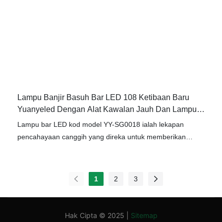
bollard LED. Dalam bidang Lampu Limpah LED, ia digunakan
secara meluas dan sangat diterima.
Lampu Banjir Basuh Bar LED 108 Ketibaan Baru
Yuanyeled Dengan Alat Kawalan Jauh Dan Lampu
Warna Amber RMD DMX YY-SG0018
Lampu bar LED kod model YY-SG0018 ialah lekapan
pencahayaan canggih yang direka untuk memberikan
pencahayaan berkualiti tinggi untuk pelbagai acara dan
aplikasi. Dengan keupayaan kawalan jauh dan kawalan
DMX512 RDM SPI, lampu pencuci dinding strob LED ini,
1
2
3
model YY-SG0018, menawarkan kawalan serba boleh dan
tepat ke atas tetapan dan kesannya. Dengan bangganya, kami
menggunakan teknologi yang dinaik taraf untuk mengeluarkan
Hak Cipta © 2025 |
Sitemap