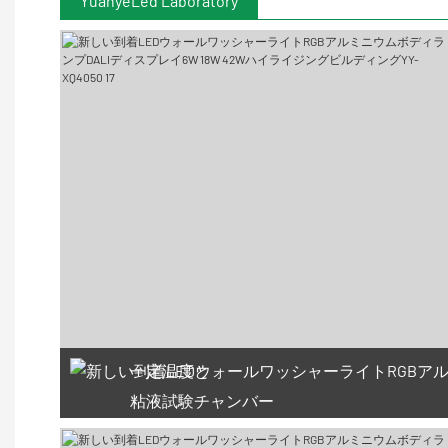
YuanyeLed Laboratory
一定温度と
粘液試験チャンバー