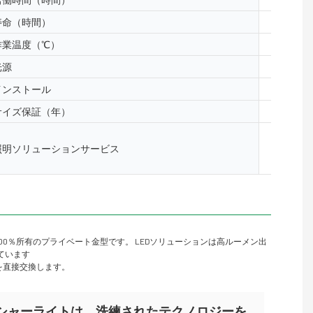
寿命（時間）
50000
作業温度（℃）
-40- 50
光源
5050、2
インストール
床、表面
サイズ保証（年）
2年、3
照明と回路
照明ソリューションサービス
レイアウ
ンサイト
0％所有のプライベート金型です。 LEDソリューションは高ルーメン出
れています
を直接交換します。
線形壁ワッシャーライトは、洗練されたテクノロジーを