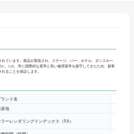
されています。製品が製造され、ステージ、バー、ホテル、ダンスホー
nic Co.、Ltd。 常に国際的な基準と高い倫理基準を厳守してきたため、顧客
されることを保証します。
ブランド名
yuanyele
原産地
中国広州
カラーレンダリングインデックス（RA）
& ge;80
労働時間（時間）
50000