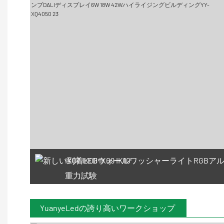
IK07 IK08 IK09 IK10
重力試験
YuanyeLedの誇り高いワークショップ