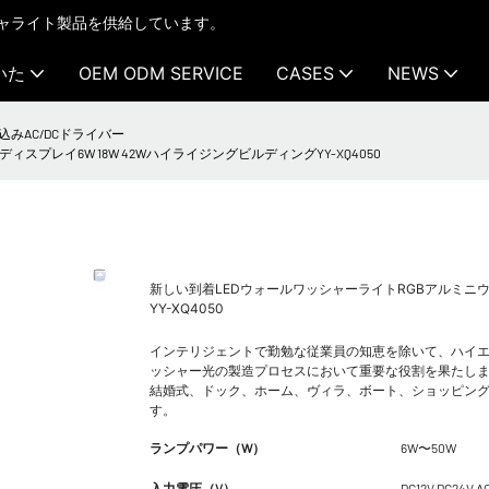
テクチャライト製品を供給しています。
いた
OEM ODM SERVICE
CASES
NEWS
込みAC/DCドライバー
スプレイ6W 18W 42WハイライジングビルディングYY-XQ4050
新しい到着LEDウォールワッシャーライトRGBアルミニウム
YY-XQ4050
インテリジェントで勤勉な従業員の知恵を除いて、ハイ
ッシャー光の製造プロセスにおいて重要な役割を果たしま
結婚式、ドック、ホーム、ヴィラ、ボート、ショッピン
す。
ランプパワー（W）
6W〜50W
入力電圧（V）
DC12V DC24V A