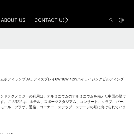
ABOUT US
CONTACT US
ボディランプDALIディスプレイ6W 18W 42Wハイライジングビルディング
エンドテクノロジーの利用は、アルミニウムのアルミニウムを備えた中国の壁ワ
す。 この製品は、ホテル、スポーツスタジアム、コンサート、クラブ、バー、
グモール、プラザ、通路、コーナー、ステップ、ステージの畑に向けられていま
C85-265V