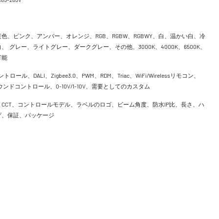
色、ピンク、アンバー、オレンジ、RGB、RGBW、RGBWY、白、温かい白、冷
、 グレー、ライトグレー、ダークグレー、その他、3000K、4000K、6500K、
可能
ントロール、DALI、Zigbee3.0、PWM、RDM、Triac、WiFi/Wirelessリモコン、
h、サウンドコントロール、0-10V/1-10V、需要としてのカスタム
CCT、コントロールモデル、ラベルのロゴ、ビーム角度、防水IP比、長さ、ハ
げ、保証、パッケージ