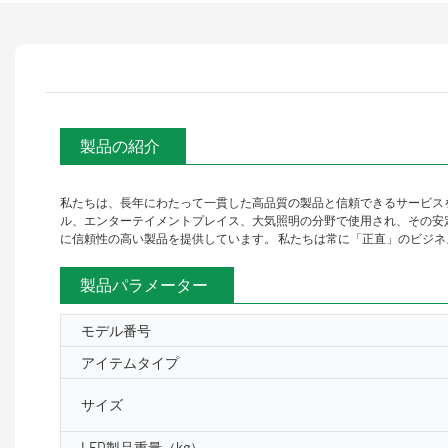
製品の紹介
私たちは、長年にわたって一貫した高品質の製品と信頼できるサービス
ル、エンターテイメントプレイス、大気照明の分野で使用され、その安定性と利点を完
に信頼性の高い製品を提供しています。 私たちは常に「正直」のビジネ
製品パラメーター
モデル番号
アイテムタイプ
サイズ
LED製品重量（kg）