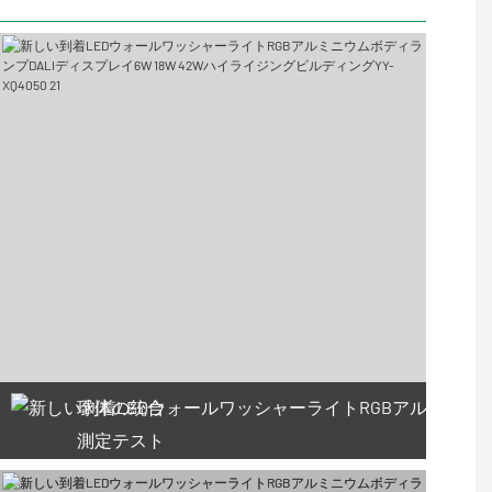
球体の統合
測定テスト
66利用可能なクーポン