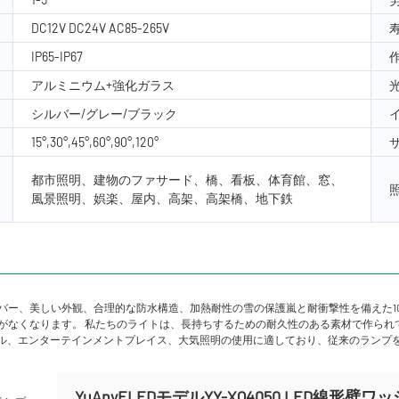
DC12V DC24V AC85-265V
IP65-IP67
アルミニウム+強化ガラス
シルバー/グレー/ブラック
15°,30°,45°,60°,90°,120°
都市照明、建物のファサード、橋、看板、体育館、窓、
風景照明、娯楽、屋内、高架、高架橋、地下鉄
バー、美しい外観、合理的な防水構造、加熱耐性の雪の保護嵐と耐衝撃性を備えた10
要性がなくなります。 私たちのライトは、長持ちするための耐久性のある素材で作ら
ル、エンターテインメントプレイス、大気照明の使用に適しており、従来のランプ
YuAnyELEDモデルYY-XQ4050 LED