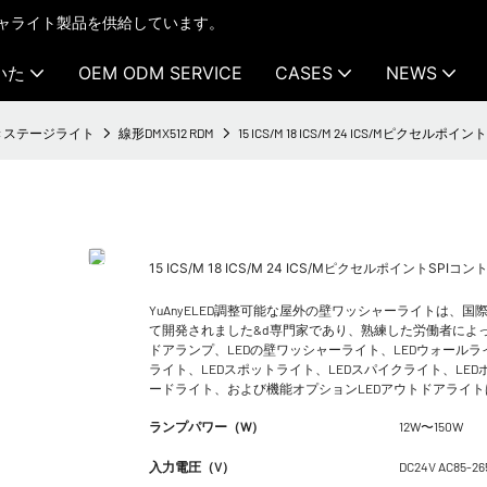
テクチャライト製品を供給しています。
いた
OEM ODM SERVICE
CASES
NEWS
付きステージライト
線形DMX512 RDM
15 ICS/M 18 ICS/M 24 ICS/Mピクセ
15 ICS/M 18 ICS/M 24 ICS/MピクセルポイントSPI
YuAnyELED調整可能な屋外の壁ワッシャーライトは、
て開発されました&d専門家であり、熟練した労働者によっ
ドアランプ、LEDの壁ワッシャーライト、LEDウォールライ
ライト、LEDスポットライト、LEDスパイクライト、LEDポ
ードライト、および機能オプションLEDアウトドアライ
ランプパワー（W）
12W〜150W
入力電圧（V）
DC24V AC85-26