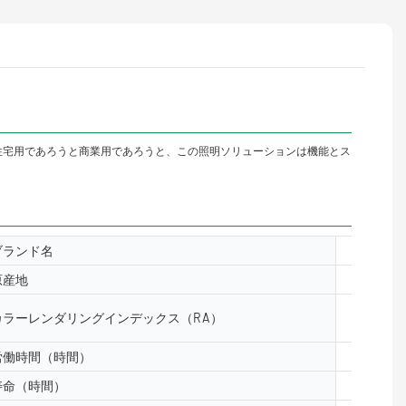
住宅用であろうと商業用であろうと、この照明ソリューションは機能とス
ブランド名
yuanyele
原産地
中国広州
カラーレンダリングインデックス（RA）
& ge;80
労働時間（時間）
50000
寿命（時間）
50000