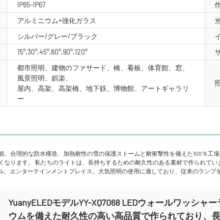
IP65-IP67
アルミニウム+強化ガラス
シルバー/グレー/ブラック
15°,30°,45°,60°,90°,120°
都市照明、建物のファサード、橋、看板、体育館、窓、
風景照明、娯楽、
屋内、高架、高架橋、地下鉄、博物館、アートギャラリ
ー
観、合理的な防水構造、加熱耐性の雪の保護ストームと耐衝撃性を備えた100％工場
がなくなります。 私たちのライトは、長持ちするための耐久性のある素材で作られて
ル、エンターテインメントプレイス、大気照明の使用に適しており、従来のランプ
YuanyELEDモデルYY-XQ7068 LEDウォール
ウムを備えた耐久性の高い高品質で作られており、