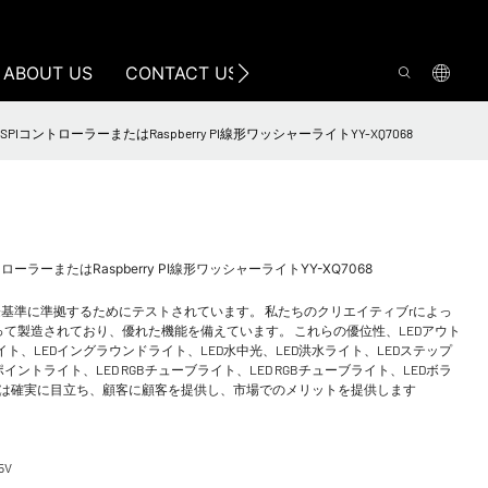
ABOUT US
CONTACT US
ルポイントSPIコントローラーまたはRaspberry PI線形ワッシャーライトYY-XQ7068
コントローラーまたはRaspberry PI線形ワッシャーライトYY-XQ7068
国際基準に準拠するためにテストされています。 私たちのクリエイティブrによっ
て製造されており、優れた機能を備えています。 これらの優位性、LEDアウト
ト、LEDイングラウンドライト、LED水中光、LED洪水ライト、LEDステップ
イントライト、LED RGBチューブライト、LED RGBチューブライト、LEDボラ
トは確実に目立ち、顧客に顧客を提供し、市場でのメリットを提供します
5V