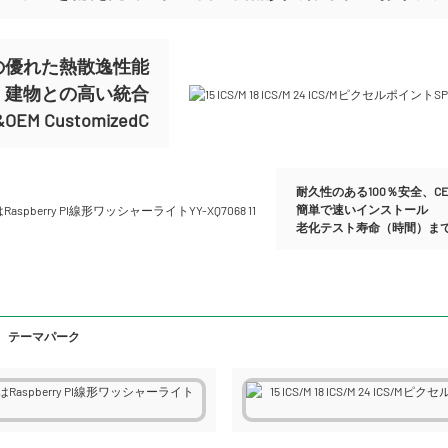
の優れた熱散逸性能
、建物との高い統合
M CustomizedC
耐久性のある100％安全、CE 
簡単で速いインストール
老化テスト寿命（時間）まで5
、テーマパーク