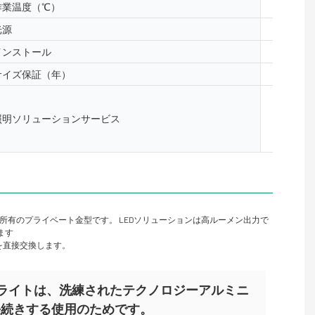
作業温度（℃）
-40- 50
光源
5050、2
インストール
床、表面
サイズ保証（年）
2年、3
照明と回路
照明ソリューションサービス
レイアウ
ンサイト
所有のプライベート金型です。 LEDソリューションは高ルーメン出力で
います
を直接交換します。
ワッシャーライトは、洗練されたテクノロジーアルミニ
長続きする使用のためです。