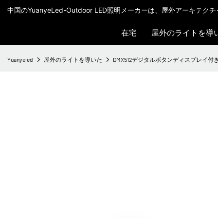
中国のYuanyeLed-Outdoor LED照明メーカーは、屋外アーキ
在宅
屋外のライトを導
Yuanyeled
屋外のライトを導いた
DMX512デジタルボタンディスプレイ