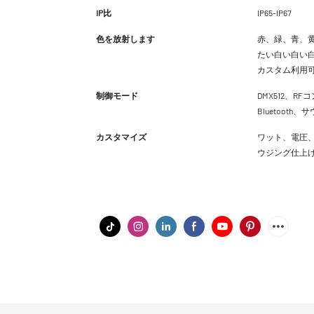
IP比
IP65-IP67
色を放射します
赤、緑、青、黄
たい白い白い白
カスタム利用
制御モード
DMX512、RFコ
Bluetoot
カスタマイズ
ワット、電圧、
ウジング仕上