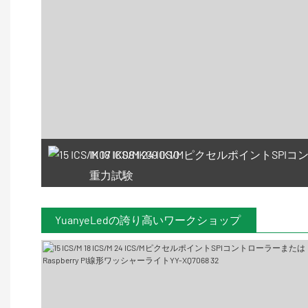
IK07 IK08 IK09 IK10
重力試験
YuanyeLedの誇り高いワークショップ