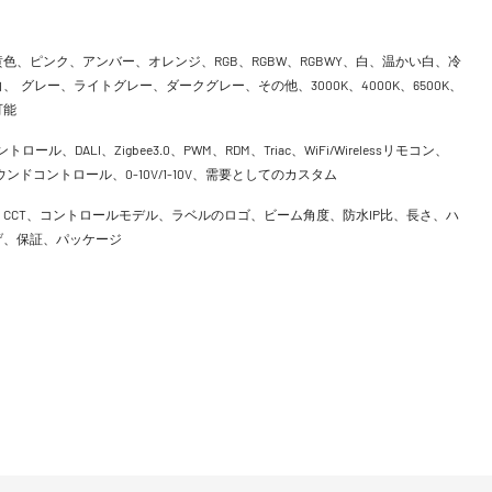
色、ピンク、アンバー、オレンジ、RGB、RGBW、RGBWY、白、温かい白、冷
、 グレー、ライトグレー、ダークグレー、その他、3000K、4000K、6500K、
可能
ントロール、DALI、Zigbee3.0、PWM、RDM、Triac、WiFi/Wirelessリモコン、
h、サウンドコントロール、0-10V/1-10V、需要としてのカスタム
CCT、コントロールモデル、ラベルのロゴ、ビーム角度、防水IP比、長さ、ハ
げ、保証、パッケージ