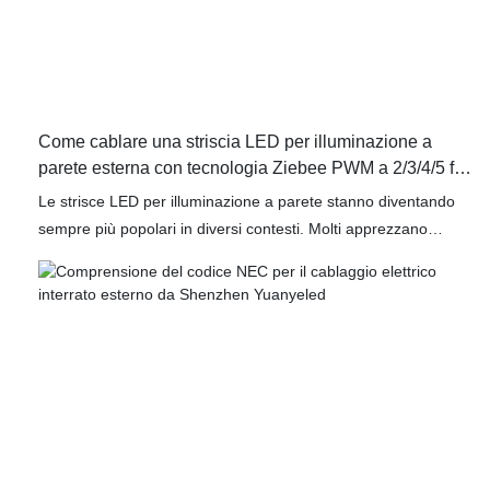
Come cablare una striscia LED per illuminazione a
parete esterna con tecnologia Ziebee PWM a 2/3/4/5 fili
(schema incluso)
Le strisce LED per illuminazione a parete stanno diventando
sempre più popolari in diversi contesti. Molti apprezzano
l'aspetto moderno che creano, così come la relativa facilità di
installazione. Questo articolo illustrerà in dettaglio come
cablare vari tipi di strisce LED, incluse quelle monocolore, a
luce bianca regolabile, RGB, RGBW, RGBCCT e indirizzabili.