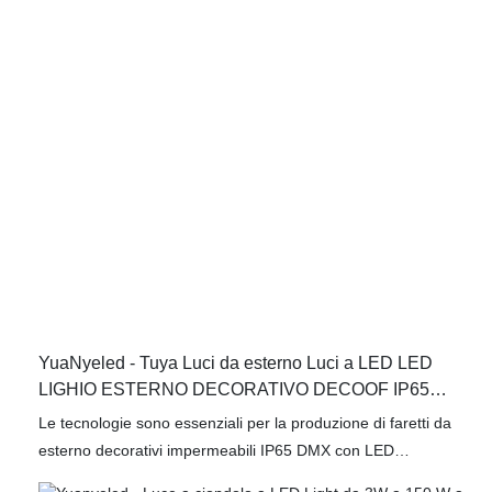
fornendo un ampio spettro di colori per valorizzare il tuo
spazio.
YuaNyeled - Tuya Luci da esterno Luci a LED LED
LIGHIO ESTERNO DECORATIVO DECOOF IP65
DMX512 YY -BDR006
Le tecnologie sono essenziali per la produzione di faretti da
esterno decorativi impermeabili IP65 DMX con LED
intercambiabili e plafoniera. Dopo essere stato aggiornato per