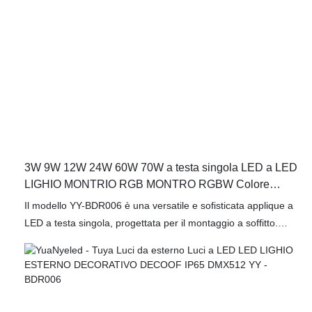
3W 9W 12W 24W 60W 70W a testa singola LED a LED
LIGHIO MONTRIO RGB MONTRO RGBW Colore
DMX512 Dimmer YY-BDR006-A1
Il modello YY-BDR006 è una versatile e sofisticata applique a
LED a testa singola, progettata per il montaggio a soffitto.
Questa innovativa soluzione di illuminazione offre diverse
opzioni di potenza, tra cui 3W, 9W, 12W, 24W, 60W e 70W,
consentendo la personalizzazione per adattarsi a varie
esigenze e ambienti di illuminazione. L'apparecchio offre la
possibilità di regolare il colore, inclusi Bianco, RGB e RGBW,