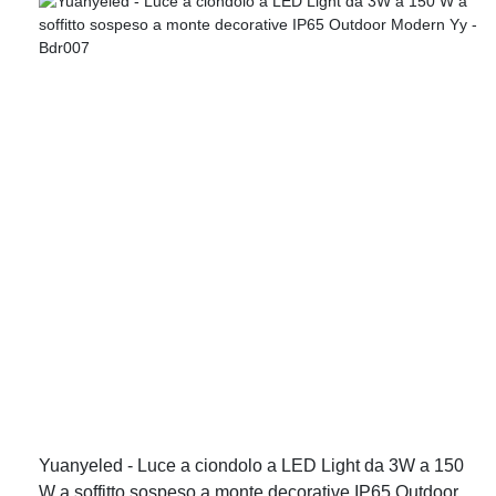
diverse generazioni, il prodotto più recente ha dimostrato di
avere un utilizzo più ampio nell'illuminazione da esterno e in
altri settori.
Yuanyeled - Luce a ciondolo a LED Light da 3W a 150
W a soffitto sospeso a monte decorative IP65 Outdoor