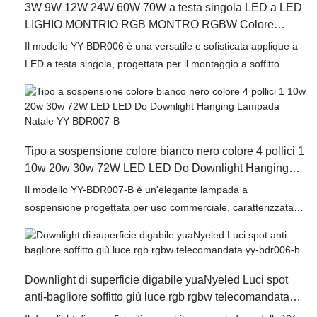
3W 9W 12W 24W 60W 70W a testa singola LED a LED
LIGHIO MONTRIO RGB MONTRO RGBW Colore
DMX512 Dimmer YY-BDR006-A
Il modello YY-BDR006 è una versatile e sofisticata applique a
LED a testa singola, progettata per il montaggio a soffitto.
Questa innovativa soluzione di illuminazione offre diverse
opzioni di potenza, tra cui 3W, 9W, 12W, 24W, 60W e 70W,
consentendo la personalizzazione per adattarsi a varie
esigenze e ambienti di illuminazione. L'apparecchio offre la
Tipo a sospensione colore bianco nero colore 4 pollici 1
possibilità di regolare il colore, inclusi Bianco, RGB e RGBW,
10w 20w 30w 72W LED LED Do Downlight Hanging
fornendo un ampio spettro di colori per valorizzare il tuo
Lampada Natale YY-BDR007-B
spazio.
Il modello YY-BDR007-B è un'elegante lampada a
sospensione progettata per uso commerciale, caratterizzata
da un raffinato corpo bianco e nero che ne esalta l'estetica.
Con un diametro di quattro pollici, questa versatile soluzione di
illuminazione è disponibile in diverse potenze, tra cui 10W,
20W, 30W e 72W, per soddisfare svariate esigenze di
Downlight di superficie digabile yuaNyeled Luci spot
illuminazione. La tecnologia LED garantisce efficienza
anti-bagliore soffitto giù luce rgb rgbw telecomandata
energetica e una lunga durata, rendendola la scelta ideale sia
yy-bdr006-b