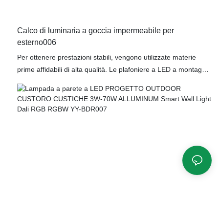
Calco di luminaria a goccia impermeabile per
esterno006
Per ottenere prestazioni stabili, vengono utilizzate materie
prime affidabili di alta qualità. Le plafoniere a LED a montaggio
superficiale a lunga durata possiedono tutte le prestazioni
superiori di tali materie prime, come durata e stabilità. In
sintesi, le luci a LED per esterni, le luci a LED per pareti, le
applique a LED, le luci a LED da incasso a pavimento, le luci a
LED subacquee, i proiettori a LED, le luci a LED per gradini, i
faretti a LED, i faretti a picchetto a LED, i faretti a LED, i tubi
LED RGB e i dissuasori a LED offrono opzioni funzionali
eccellenti. Una volta applicate in diversi settori, il loro grande
potenziale verrà pienamente sfruttato.