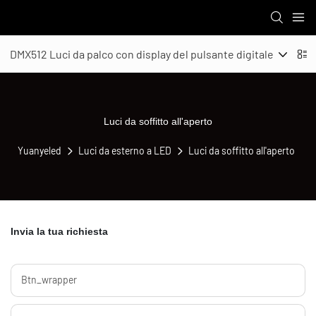
DMX512 Luci da palco con display del pulsante digitale
L
Luci da soffitto all'aperto
Yuanyeled
Luci da esterno a LED
Luci da soffitto all'aperto
Invia la tua richiesta
Btn_wrapper