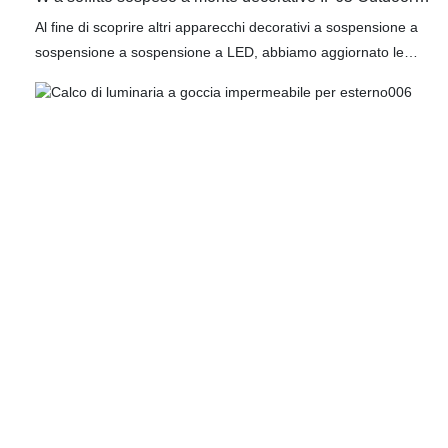
Modern Yy -Bdr007
Al fine di scoprire altri apparecchi decorativi a sospensione a
sospensione a sospensione a LED, abbiamo aggiornato le
tecnologie utilizzate nella nostra azienda. È stato dimostrato
che il prodotto ha una solida performance nei campi
dell'edificio da parete interni/esterni, cartelloni pubblicitari,
portico, decorazione dell'hotel, giardino, illuminazione per
paesaggi esterni quadrati, parco di divertimenti, ponte,
palcoscenico, sala da ballo, luogo di intrattenimento, edificio
storico atmosferico, residenza storica atmosferica, residenza
di villa, illuminazione da giardino e illuminazione ad alta baia a
baia bassa