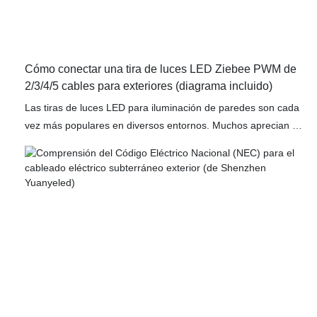
Cómo conectar una tira de luces LED Ziebee PWM de
2/3/4/5 cables para exteriores (diagrama incluido)
Las tiras de luces LED para iluminación de paredes son cada
vez más populares en diversos entornos. Muchos aprecian el
aspecto moderno que crean, así como su relativa facilidad de
instalación. Este artículo detalla cómo conectar distintos tipos
de tiras LED, incluyendo tiras monocromáticas, de luz blanca
regulable, RGB, RGBW, RGBCCT y direccionables.