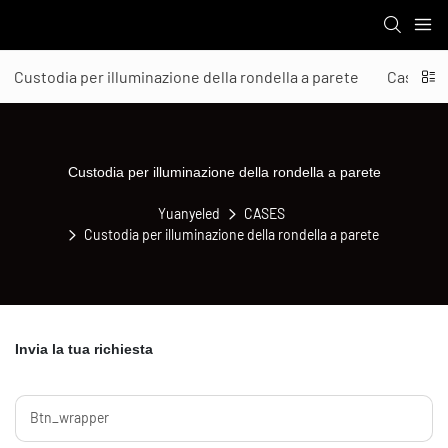
Custodia per illuminazione della rondella a parete
Case di 
Custodia per illuminazione della rondella a parete
Yuanyeled
CASES
Custodia per illuminazione della rondella a parete
Invia la tua richiesta
Btn_wrapper