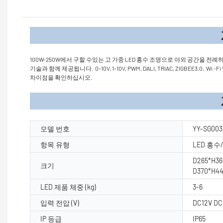
제품
100W-250W에서 구할 수있는 고 가중 LED 홍수 조명으로 야외 공간을 전
기술과 함께 제공됩니다. 0-10V, 1-10V, PWM, DALI, TRIAC, ZIG
차이점을 확인하십시오.
제품 매개
모델 번호
YY-SG003
항목 유형
LED 홍
D265*H3
크기
D370*H4
LED 제품 체중 (kg)
3-6
입력 전압 (V)
DC12V DC
IP 등급
IP65