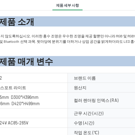
제품 세부 사항
 소
례하지 않도록하십시오. 이러한 홍수 조명은 우수한 조명을 제공 할뿐만 아니라 RGB 및 RGB
BEE3.0, Wi -Fi 및 Bluetooth 선택 과목. 뒷마당에 분위기를 더하거나 상업 공간을 밝게
 변수
2
브랜드 이름
수/스포트 라이트
원산지
65mm D300*H396mm
컬러 렌더링 인덱스 (RA)
46mm D420*H499mm
근무 시간 (시간)
24V AC85-265V
수명 (시간)
작업 온도 (℃)