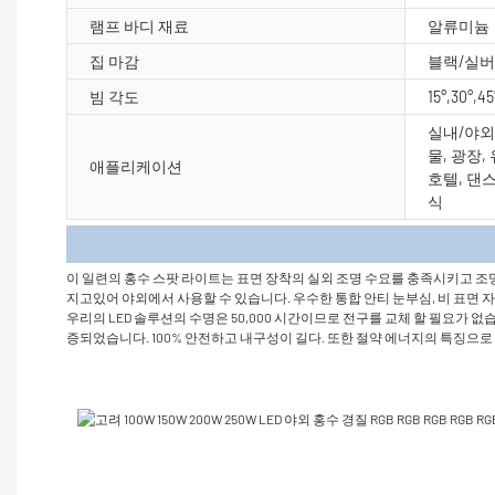
램프 바디 재료
알류미늄
집 마감
블랙/실버
빔 각도
15°,30°,45
실내/야외 
물, 광장,
애플리케이션
호텔, 댄스
식
제품 
이 일련의 홍수 스팟 라이트는 표면 장착의 실외 조명 수요를 충족시키고 조명 
지고있어 야외에서 사용할 수 있습니다. 우수한 통합 안티 눈부심, 비 표면 
우리의 LED 솔루션의 수명은 50,000 시간이므로 전구를 교체 할 필요가
증되었습니다. 100% 안전하고 내구성이 길다. 또한 절약 에너지의 특징으로