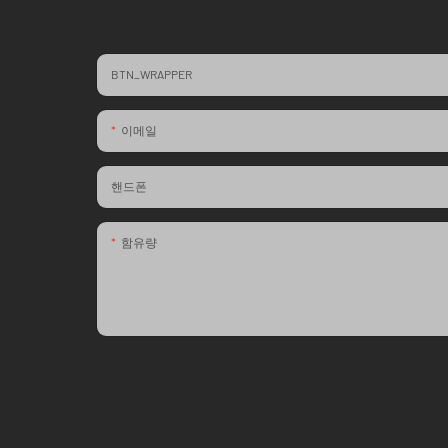
BTN_WRAPPER
이메일
핸드폰
함유량