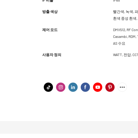
방출 색상
빨간색, 녹색, 파
흰색 중성 흰색, 
제어 모드
DMX512, RF Cont
Casambi, RDM
AS 수요
사용자 정의
WATT, 전압, 