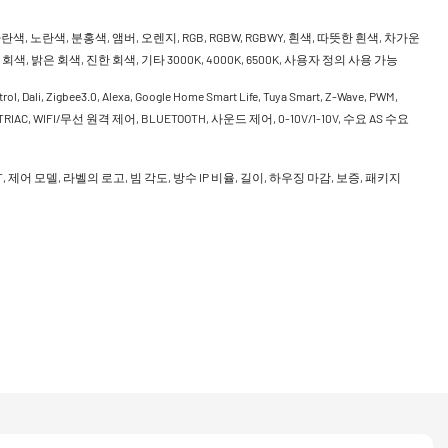
란색, 노란색, 분홍색, 앰버, 오렌지, RGB, RGBW, RGBWY, 흰색, 따뜻한 흰색, 차가운
회색, 밝은 회색, 진한 회색, 기타 3000K, 4000K, 6500K, 사용자 정의 사용 가능
rol, Dali, Zigbee3.0, Alexa, Google Home Smart Life, Tuya Smart, Z-Wave, PWM,
, TRIAC, WIFI/무선 원격 제어, BLUETOOTH, 사운드 제어, 0-10V/1-10V, 수요 AS 수요
CCT, 제어 모델, 라벨의 로고, 빔 각도, 방수 IP 비율, 길이, 하우징 마감, 보증, 패키지